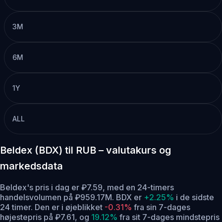
3M
6M
1Y
ALL
Beldex (BDX) til RUB – valutakurs og
markedsdata
Beldex's pris i dag er ₽7.59, med en 24-timers
handelsvolumen på ₽959.17M. BDX er
+2.25%
i de sidste
24 timer.
Den er i øjeblikket
-0.31%
fra sin 7-dages
højestepris på ₽7.61,
og
19.12%
fra sit 7-dages mindstepris