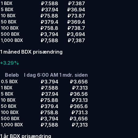
₽7.588
₽7.387
1
BDX
₽37.94
₽36.94
5
BDX
₽75.88
₽73.87
10
BDX
₽379.4
₽369.4
50
BDX
₽758.8
₽738.7
100
BDX
₽3,794
₽3,694
500
BDX
₽7,588
₽7,387
1,000
BDX
1 måned BDX prisændring
+3.29%
Beløb
I dag 6:00 AM
1 mdr. siden
₽3.794
₽3.656
0.5
BDX
₽7.588
₽7.313
1
BDX
₽37.94
₽36.56
5
BDX
₽75.88
₽73.13
10
BDX
₽379.4
₽365.6
50
BDX
₽758.8
₽731.3
100
BDX
₽3,794
₽3,656
500
BDX
₽7,588
₽7,313
1,000
BDX
1 år BDX prisændring