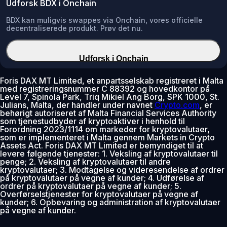
Udforsk BDX i Onchain
BDX kan muligvis swappes via Onchain, vores officielle
decentraliserede produkt. Prøv det nu.
Udforsk i Onchain
Foris DAX MT Limited, et anpartsselskab registreret i Malta
med registreringsnummer C 88392 og hovedkontor på
Level 7, Spinola Park, Triq Mikiel Ang Borg, SPK 1000, St.
Julians, Malta, der handler under navnet
Crypto.com
, er
behørigt autoriseret af Malta Financial Services Authority
som tjenestudbyder af kryptoaktiver i henhold til
Forordning 2023/1114 om markeder for kryptovalutaer,
som er implementeret i Malta gennem Markets in Crypto
Assets Act. Foris DAX MT Limited er bemyndiget til at
levere følgende tjenester: 1. Veksling af kryptovalutaer til
penge; 2. Veksling af kryptovalutaer til andre
kryptovalutaer; 3. Modtagelse og videresendelse af ordrer
på kryptovalutaer på vegne af kunder; 4. Udførelse af
ordrer på kryptovalutaer på vegne af kunder; 5.
Overførselstjenester for kryptovalutaer på vegne af
kunder; 6. Opbevaring og administration af kryptovalutaer
på vegne af kunder.