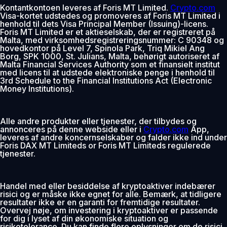
Kontantkontoen leveres af Foris MT Limited.
Crypto.com
Visa-kortet udstedes og promoveres af Foris MT Limited i
henhold til dets Visa Principal Member (Issuing)-licens.
Foris MT Limited er et aktieselskab, der er registreret på
Malta, med virksomhedsregistreringsnummer: C 90348 og
hovedkontor på Level 7, Spinola Park, Triq Mikiel Ang
Borg, SPK 1000, St. Julians, Malta, behørigt autoriseret af
Malta Financial Services Authority som et finansielt institut
med licens til at udstede elektroniske penge i henhold til
3rd Schedule to the Financial Institutions Act (Electronic
Money Institutions).
Alle andre produkter eller tjenester, der tilbydes og
annonceres på denne webside eller i
Crypto.com
App,
leveres af andre koncernselskaber og falder ikke ind under
Foris DAX MT Limiteds or Foris MT Limiteds regulerede
tjenester.
Handel med eller besiddelse af kryptoaktiver indebærer
risici og er måske ikke egnet for alle. Bemærk, at tidligere
resultater ikke er en garanti for fremtidige resultater.
Overvej nøje, om investering i kryptoaktiver er passende
for dig i lyset af din økonomiske situation og
risikotolerance. Du kan finde flere oplysninger om de risici,