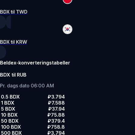
BDX til TWD
BDX til KRW
Beldex-konverteringstabeller
BDX til RUB
Pr. dags dato 06:00 AM
0.5 BDX
₽3.794
1 BDX
₽7.588
5 BDX
₽37.94
10 BDX
₽75.88
50 BDX
₽379.4
100 BDX
₽758.8
500 BDX
₽3,794