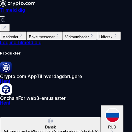
Tilmeld dig
Markeder
Enkeltpersoner
Virksomheder
Udforsk
Log ind
Tilmeld dig
Produkter
Crypto.com App
Til hverdagsbrugere
Hent
Onchain
For web3-entusiaster
Hent
Dansk
RUB
Det Europæiske Økonomiske Samarbejdsområde (EEA)