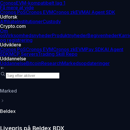
Cronos
EVM-kompatibelt lag 1
Få mere at vide
Cronos PoS
Cronos EVM
Cronos zkEVM
AI Agent SDK
Udforsk
Affiliate
Institutioner
Custody
Crypto.com
Om
os
Virksomhedsnyheder
Produktnyheder
Begivenheder
Karri
og registrering
Udviklere
Cronos PoS
Cronos EVM
Cronos zkEVM
Pay SDK
AI Agent
SDK
MCP Servers
Trading Skill Repo
Uddannelse
Uddannelse
Bitcoin
Research
Markedsopdateringer
Marked
Beldex
Livepris på Beldex BDX