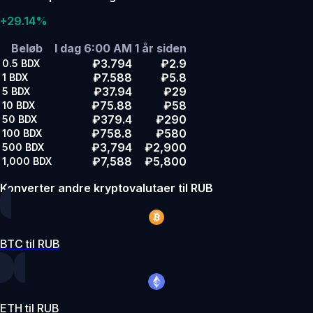
+29.14%
Beløb
I dag 6:00 AM
1 år siden
₽3.794
₽2.9
0.5
BDX
₽7.588
₽5.8
1
BDX
₽37.94
₽29
5
BDX
₽75.88
₽58
10
BDX
₽379.4
₽290
50
BDX
₽758.8
₽580
100
BDX
₽3,794
₽2,900
500
BDX
₽7,588
₽5,800
1,000
BDX
Konverter andre kryptovalutaer til RUB
BTC til RUB
ETH til RUB