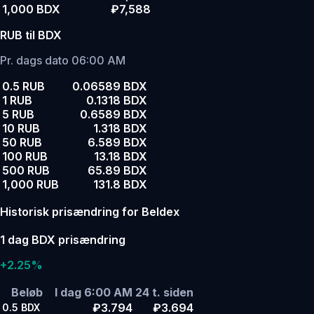
1,000 BDX
₽7,588
RUB til BDX
Pr. dags dato 06:00 AM
0.5 RUB
0.06589 BDX
1 RUB
0.1318 BDX
5 RUB
0.6589 BDX
10 RUB
1.318 BDX
50 RUB
6.589 BDX
100 RUB
13.18 BDX
500 RUB
65.89 BDX
1,000 RUB
131.8 BDX
Historisk prisændring for Beldex
1 dag BDX prisændring
+2.25%
Beløb
I dag 6:00 AM
24 t. siden
₽3.794
₽3.694
0.5
BDX