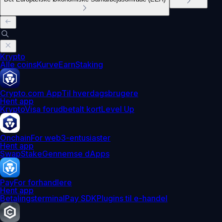
Krypto
Alle coins
Kurve
Earn
Staking
Crypto.com App
Til hverdagsbrugere
Hent app
Krypto
Visa forudbetalt kort
Level Up
Onchain
For web3-entusiaster
Hent app
Swap
Stake
Gennemse dApps
Pay
For forhandlere
Hent app
Betalingsterminal
Pay SDK
Plugins til e-handel