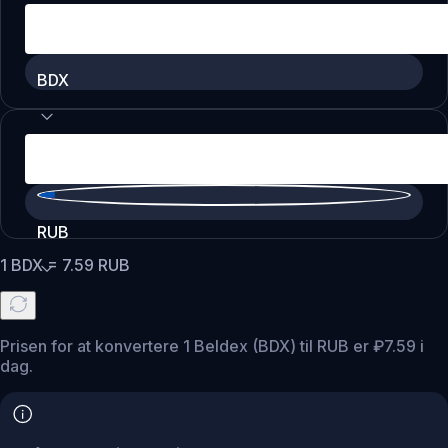
BDX
RUB
1
BDX
=
7.59
RUB
Prisen for at konvertere 1 Beldex (BDX) til RUB er ₽7.59 i
dag.