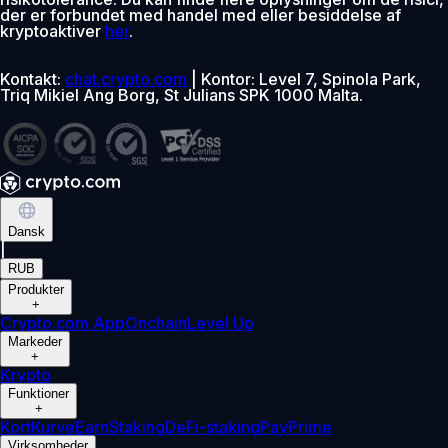
der er forbundet med handel med eller besiddelse af
kryptoaktiver
her
.
Kontakt:
chat.crypto.com
| Kontor: Level 7, Spinola Park,
Triq Mikiel Ang Borg, St Julians SPK 1000 Malta.
Dansk
|
RUB
Produkter
+
Crypto.com App
Onchain
Level Up
Markeder
+
Krypto
Funktioner
+
Kort
Kurve
Earn
Staking
DeFi-staking
Pay
Prime
Virksomheder