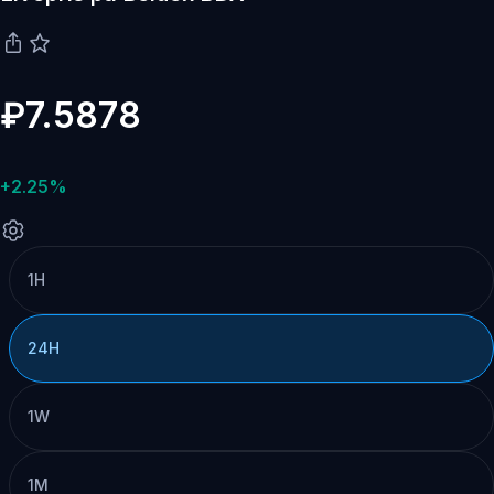
₽7.5878
+2.25%
1H
24H
1W
1M