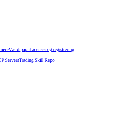
tnere
Værdipapir
Licenser og registrering
P Servers
Trading Skill Repo