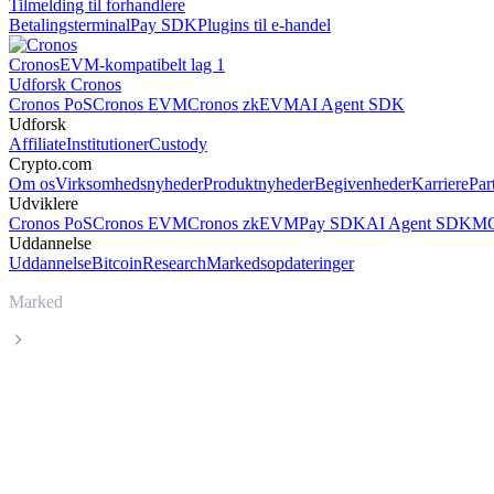
Tilmelding til forhandlere
Betalingsterminal
Pay SDK
Plugins til e-handel
Cronos
EVM-kompatibelt lag 1
Udforsk Cronos
Cronos PoS
Cronos EVM
Cronos zkEVM
AI Agent SDK
Udforsk
Affiliate
Institutioner
Custody
Crypto.com
Om os
Virksomhedsnyheder
Produktnyheder
Begivenheder
Karriere
Par
Udviklere
Cronos PoS
Cronos EVM
Cronos zkEVM
Pay SDK
AI Agent SDK
MC
Uddannelse
Uddannelse
Bitcoin
Research
Markedsopdateringer
Marked
Beldex
Livepris på Beldex BDX