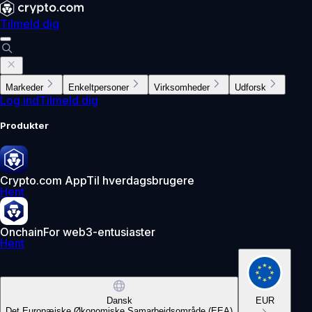
Tilmeld dig
Markeder
Enkeltpersoner
Virksomheder
Udforsk
Log ind
Tilmeld dig
Produkter
Crypto.com App
Til hverdagsbrugere
Hent
Onchain
For web3-entusiaster
Hent
Dansk
EUR
Det Europæiske Økonomiske Samarbejdsområde (EEA)