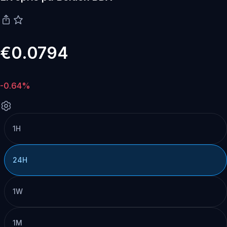
€0.0794
-0.64%
1H
24H
1W
1M