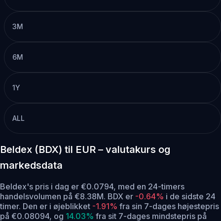
3M
6M
1Y
ALL
Beldex (BDX) til EUR – valutakurs og
markedsdata
Beldex's pris i dag er €0.0794, med en 24-timers
handelsvolumen på €8.38M. BDX er
-0.64%
i de sidste 24
timer.
Den er i øjeblikket
-1.91%
fra sin 7-dages højestepris
på €0.08094,
og
14.03%
fra sit 7-dages mindstepris på