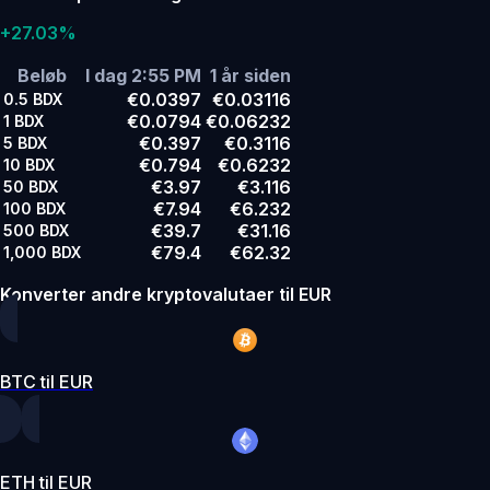
+27.03%
Beløb
I dag 2:55 PM
1 år siden
€0.0397
€0.03116
0.5
BDX
€0.0794
€0.06232
1
BDX
€0.397
€0.3116
5
BDX
€0.794
€0.6232
10
BDX
€3.97
€3.116
50
BDX
€7.94
€6.232
100
BDX
€39.7
€31.16
500
BDX
€79.4
€62.32
1,000
BDX
Konverter andre kryptovalutaer til EUR
BTC til EUR
ETH til EUR