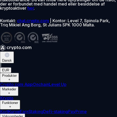
der er forbundet med handel med eller besiddelse af
kryptoaktiver
her
.
Kontakt:
chat.crypto.com
| Kontor: Level 7, Spinola Park,
Triq Mikiel Ang Borg, St Julians SPK 1000 Malta.
Dansk
|
EUR
Produkter
+
Crypto.com App
Onchain
Level Up
Markeder
+
Krypto
Funktioner
+
Kort
Kurve
Earn
Staking
DeFi-staking
Pay
Prime
Virksomheder