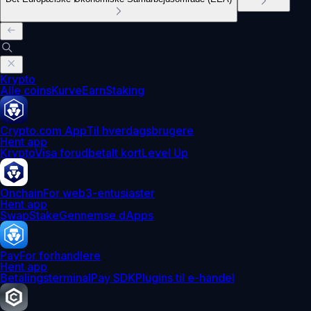
Krypto
Alle coins
Kurve
Earn
Staking
Crypto.com App
Til hverdagsbrugere
Hent app
Krypto
Visa forudbetalt kort
Level Up
Onchain
For web3-entusiaster
Hent app
Swap
Stake
Gennemse dApps
Pay
For forhandlere
Hent app
Betalingsterminal
Pay SDK
Plugins til e-handel