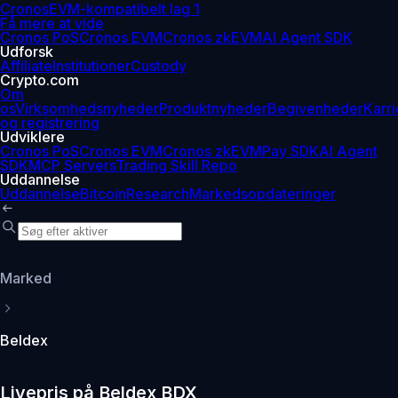
Cronos
EVM-kompatibelt lag 1
Få mere at vide
Cronos PoS
Cronos EVM
Cronos zkEVM
AI Agent SDK
Udforsk
Affiliate
Institutioner
Custody
Crypto.com
Om
os
Virksomhedsnyheder
Produktnyheder
Begivenheder
Karri
og registrering
Udviklere
Cronos PoS
Cronos EVM
Cronos zkEVM
Pay SDK
AI Agent
SDK
MCP Servers
Trading Skill Repo
Uddannelse
Uddannelse
Bitcoin
Research
Markedsopdateringer
Marked
Beldex
Livepris på Beldex BDX