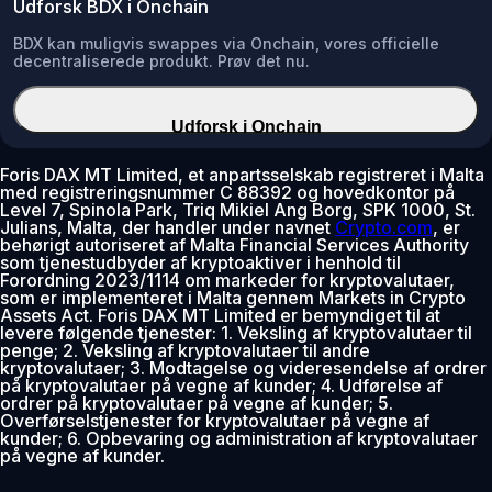
Udforsk BDX i Onchain
BDX kan muligvis swappes via Onchain, vores officielle
decentraliserede produkt. Prøv det nu.
Udforsk i Onchain
Foris DAX MT Limited, et anpartsselskab registreret i Malta
med registreringsnummer C 88392 og hovedkontor på
Level 7, Spinola Park, Triq Mikiel Ang Borg, SPK 1000, St.
Julians, Malta, der handler under navnet
Crypto.com
, er
behørigt autoriseret af Malta Financial Services Authority
som tjenestudbyder af kryptoaktiver i henhold til
Forordning 2023/1114 om markeder for kryptovalutaer,
som er implementeret i Malta gennem Markets in Crypto
Assets Act. Foris DAX MT Limited er bemyndiget til at
levere følgende tjenester: 1. Veksling af kryptovalutaer til
penge; 2. Veksling af kryptovalutaer til andre
kryptovalutaer; 3. Modtagelse og videresendelse af ordrer
på kryptovalutaer på vegne af kunder; 4. Udførelse af
ordrer på kryptovalutaer på vegne af kunder; 5.
Overførselstjenester for kryptovalutaer på vegne af
kunder; 6. Opbevaring og administration af kryptovalutaer
på vegne af kunder.