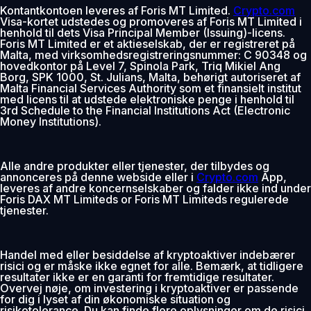
Kontantkontoen leveres af Foris MT Limited.
Crypto.com
Visa-kortet udstedes og promoveres af Foris MT Limited i
henhold til dets Visa Principal Member (Issuing)-licens.
Foris MT Limited er et aktieselskab, der er registreret på
Malta, med virksomhedsregistreringsnummer: C 90348 og
hovedkontor på Level 7, Spinola Park, Triq Mikiel Ang
Borg, SPK 1000, St. Julians, Malta, behørigt autoriseret af
Malta Financial Services Authority som et finansielt institut
med licens til at udstede elektroniske penge i henhold til
3rd Schedule to the Financial Institutions Act (Electronic
Money Institutions).
Alle andre produkter eller tjenester, der tilbydes og
annonceres på denne webside eller i
Crypto.com
App,
leveres af andre koncernselskaber og falder ikke ind under
Foris DAX MT Limiteds or Foris MT Limiteds regulerede
tjenester.
Handel med eller besiddelse af kryptoaktiver indebærer
risici og er måske ikke egnet for alle. Bemærk, at tidligere
resultater ikke er en garanti for fremtidige resultater.
Overvej nøje, om investering i kryptoaktiver er passende
for dig i lyset af din økonomiske situation og
risikotolerance. Du kan finde flere oplysninger om de risici,