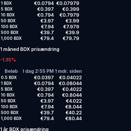
€0.0794
€0.07979
1
BDX
€0.397
€0.399
5
BDX
€0.794
€0.7979
10
BDX
€3.97
€3.99
50
BDX
€7.94
€7.979
100
BDX
€39.7
€39.9
500
BDX
€79.4
€79.79
1,000
BDX
1 måned BDX prisændring
-1.35%
Beløb
I dag 2:55 PM
1 mdr. siden
€0.0397
€0.04022
0.5
BDX
€0.0794
€0.08044
1
BDX
€0.397
€0.4022
5
BDX
€0.794
€0.8044
10
BDX
€3.97
€4.022
50
BDX
€7.94
€8.044
100
BDX
€39.7
€40.22
500
BDX
€79.4
€80.44
1,000
BDX
1 år BDX prisændring