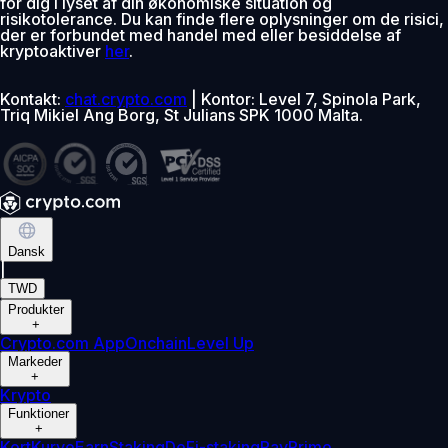
for dig i lyset af din økonomiske situation og
risikotolerance. Du kan finde flere oplysninger om de risici,
der er forbundet med handel med eller besiddelse af
kryptoaktiver
her
.
Kontakt:
chat.crypto.com
| Kontor: Level 7, Spinola Park,
Triq Mikiel Ang Borg, St Julians SPK 1000 Malta.
Dansk
|
TWD
Produkter
+
Crypto.com App
Onchain
Level Up
Markeder
+
Krypto
Funktioner
+
Kort
Kurve
Earn
Staking
DeFi-staking
Pay
Prime