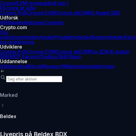
Cronos
EVM-kompatibelt lag 1
Få mere at vide
Cronos PoS
Cronos EVM
Cronos zkEVM
AI Agent SDK
Udforsk
Affiliate
Institutioner
Custody
Crypto.com
Om
os
Virksomhedsnyheder
Produktnyheder
Begivenheder
Karri
og registrering
Udviklere
Cronos PoS
Cronos EVM
Cronos zkEVM
Pay SDK
AI Agent
SDK
MCP Servers
Trading Skill Repo
Uddannelse
Uddannelse
Bitcoin
Research
Markedsopdateringer
Marked
Beldex
Livepris på Beldex BDX