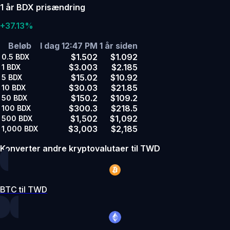
1 år BDX prisændring
+37.13%
Beløb
I dag 12:47 PM
1 år siden
$1.502
$1.092
0.5
BDX
$3.003
$2.185
1
BDX
$15.02
$10.92
5
BDX
$30.03
$21.85
10
BDX
$150.2
$109.2
50
BDX
$300.3
$218.5
100
BDX
$1,502
$1,092
500
BDX
$3,003
$2,185
1,000
BDX
Konverter andre kryptovalutaer til TWD
BTC til TWD