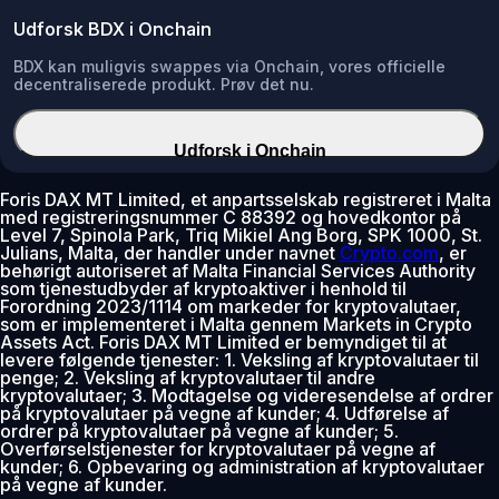
Udforsk BDX i Onchain
BDX kan muligvis swappes via Onchain, vores officielle
decentraliserede produkt. Prøv det nu.
Udforsk i Onchain
Foris DAX MT Limited, et anpartsselskab registreret i Malta
med registreringsnummer C 88392 og hovedkontor på
Level 7, Spinola Park, Triq Mikiel Ang Borg, SPK 1000, St.
Julians, Malta, der handler under navnet
Crypto.com
, er
behørigt autoriseret af Malta Financial Services Authority
som tjenestudbyder af kryptoaktiver i henhold til
Forordning 2023/1114 om markeder for kryptovalutaer,
som er implementeret i Malta gennem Markets in Crypto
Assets Act. Foris DAX MT Limited er bemyndiget til at
levere følgende tjenester: 1. Veksling af kryptovalutaer til
penge; 2. Veksling af kryptovalutaer til andre
kryptovalutaer; 3. Modtagelse og videresendelse af ordrer
på kryptovalutaer på vegne af kunder; 4. Udførelse af
ordrer på kryptovalutaer på vegne af kunder; 5.
Overførselstjenester for kryptovalutaer på vegne af
kunder; 6. Opbevaring og administration af kryptovalutaer
på vegne af kunder.