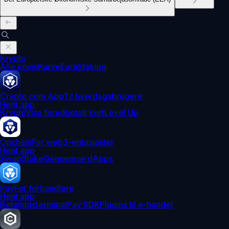
Krypto
Alle coins
Kurve
Earn
Staking
Crypto.com App
Til hverdagsbrugere
Hent app
Krypto
Visa forudbetalt kort
Level Up
Onchain
For web3-entusiaster
Hent app
Swap
Stake
Gennemse dApps
Pay
For forhandlere
Hent app
Betalingsterminal
Pay SDK
Plugins til e-handel