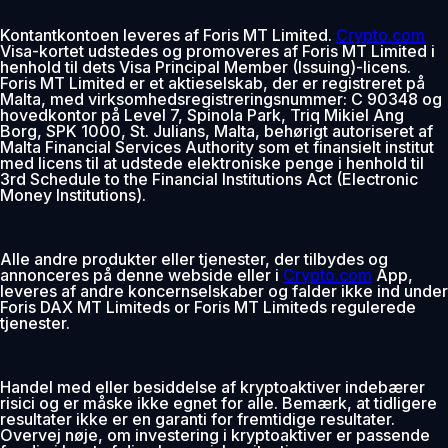
Kontantkontoen leveres af Foris MT Limited.
Crypto.com
Visa-kortet udstedes og promoveres af Foris MT Limited i
henhold til dets Visa Principal Member (Issuing)-licens.
Foris MT Limited er et aktieselskab, der er registreret på
Malta, med virksomhedsregistreringsnummer: C 90348 og
hovedkontor på Level 7, Spinola Park, Triq Mikiel Ang
Borg, SPK 1000, St. Julians, Malta, behørigt autoriseret af
Malta Financial Services Authority som et finansielt institut
med licens til at udstede elektroniske penge i henhold til
3rd Schedule to the Financial Institutions Act (Electronic
Money Institutions).
Alle andre produkter eller tjenester, der tilbydes og
annonceres på denne webside eller i
Crypto.com
App,
leveres af andre koncernselskaber og falder ikke ind under
Foris DAX MT Limiteds or Foris MT Limiteds regulerede
tjenester.
Handel med eller besiddelse af kryptoaktiver indebærer
risici og er måske ikke egnet for alle. Bemærk, at tidligere
resultater ikke er en garanti for fremtidige resultater.
Overvej nøje, om investering i kryptoaktiver er passende