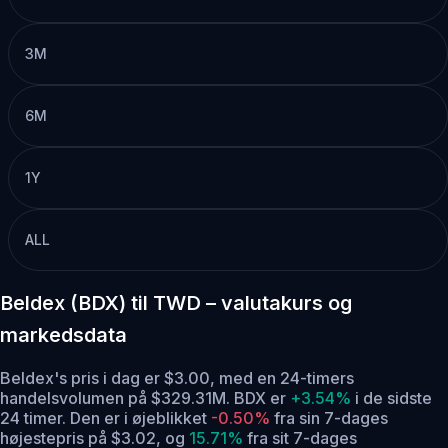
3M
6M
1Y
ALL
Beldex (BDX) til TWD – valutakurs og
markedsdata
Beldex's pris i dag er $3.00, med en 24-timers
handelsvolumen på $329.31M. BDX er
+3.54%
i de sidste
24 timer.
Den er i øjeblikket
-0.50%
fra sin 7-dages
højestepris på $3.02,
og
15.71%
fra sit 7-dages