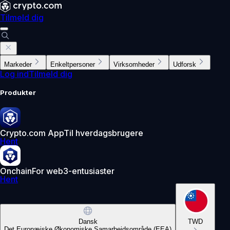
Tilmeld dig
Markeder
Enkeltpersoner
Virksomheder
Udforsk
Log ind
Tilmeld dig
Produkter
Crypto.com App
Til hverdagsbrugere
Hent
Onchain
For web3-entusiaster
Hent
Dansk
TWD
Det Europæiske Økonomiske Samarbejdsområde (EEA)