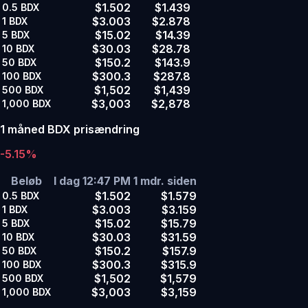
$1.502
$1.439
0.5
BDX
$3.003
$2.878
1
BDX
$15.02
$14.39
5
BDX
$30.03
$28.78
10
BDX
$150.2
$143.9
50
BDX
$300.3
$287.8
100
BDX
$1,502
$1,439
500
BDX
$3,003
$2,878
1,000
BDX
1 måned BDX prisændring
-5.15%
Beløb
I dag 12:47 PM
1 mdr. siden
$1.502
$1.579
0.5
BDX
$3.003
$3.159
1
BDX
$15.02
$15.79
5
BDX
$30.03
$31.59
10
BDX
$150.2
$157.9
50
BDX
$300.3
$315.9
100
BDX
$1,502
$1,579
500
BDX
$3,003
$3,159
1,000
BDX