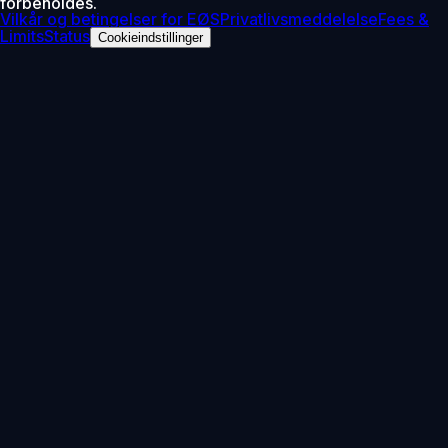
forbeholdes.
Vilkår og betingelser for EØS
Privatlivsmeddelelse
Fees &
Limits
Status
Cookieindstillinger