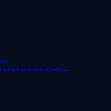
註冊
 SDK
MCP Servers
Trading Skill Repo