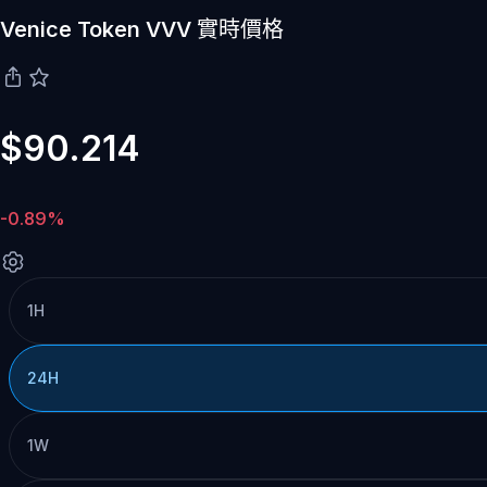
Venice Token VVV 實時價格
$90.214
-0.89%
1H
24H
1W