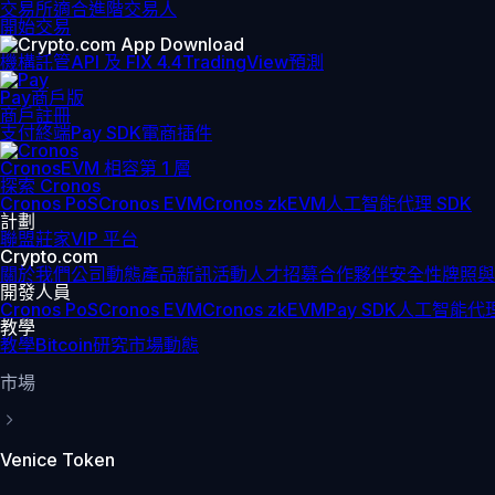
交易所
適合進階交易人
開始交易
機構
託管
API 及 FIX 4.4
TradingView
預測
Pay
商戶版
商戶註冊
支付終端
Pay SDK
電商插件
Cronos
EVM 相容第 1 層
探索 Cronos
Cronos PoS
Cronos EVM
Cronos zkEVM
人工智能代理 SDK
計劃
聯盟
莊家
VIP 平台
Crypto.com
關於我們
公司動態
產品新訊
活動
人才招募
合作夥伴
安全性
牌照與
開發人員
Cronos PoS
Cronos EVM
Cronos zkEVM
Pay SDK
人工智能代理
教學
教學
Bitcoin
研究
市場動態
市場
Venice Token