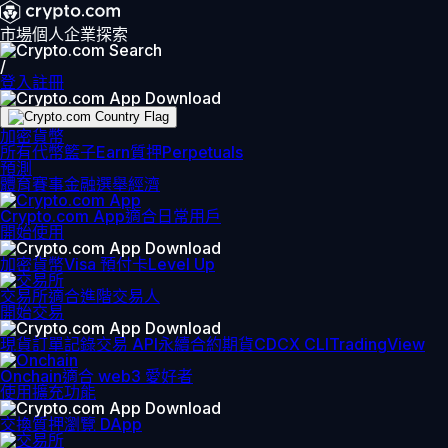
市場
個人
企業
探索
/
登入
註冊
加密貨幣
所有代幣
籃子
Earn
質押
Perpetuals
預測
體育賽事
金融
選舉
經濟
Crypto.com App
適合日常用戶
開始使用
加密貨幣
Visa 預付卡
Level Up
交易所
適合進階交易人
開始交易
現貨訂單記錄
交易 API
永續合約期貨
CDCX CLI
TradingView
Onchain
適合 web3 愛好者
使用擴充功能
交換
質押
瀏覽 DApp