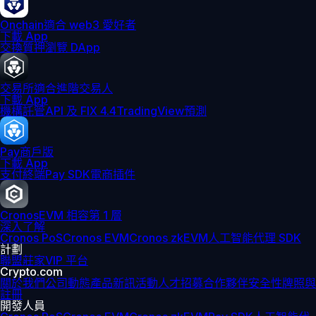
Onchain
適合 web3 愛好者
下載 App
交換
質押
瀏覽 DApp
交易所
適合進階交易人
下載 App
機構
託管
API 及 FIX 4.4
TradingView
預測
Pay
商戶版
下載 App
支付終端
Pay SDK
電商插件
Cronos
EVM 相容第 1 層
深入了解
Cronos PoS
Cronos EVM
Cronos zkEVM
人工智能代理 SDK
計劃
聯盟
莊家
VIP 平台
Crypto.com
關於我們
公司動態
產品新訊
活動
人才招募
合作夥伴
安全性
牌照與
註冊
開發人員