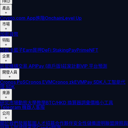
HKD
產品
+
Crypto.com App
進階
Onchain
Level Up
市場
+
加密貨幣
特點
+
付款卡
籃子
Earn
質押
DeFi Staking
Pay
Prime
NFT
企業
+
託管
機構
交易 API
Pay (商戶版)
莊家計劃
VIP 平台
預測
開發人員
+
Cronos PoS
Cronos EVM
Cronos zkEVM
Pay SDK
人工智能代
理 SDK
來源
+
研究
市場動態
大學
教學
BTC/HKD 換算器
詞彙
價格小工具
Telegram 機器人
客服
公司
+
關於我們
發展藍圖
人才招募
合作夥伴
安全性
儲備證明
聯盟
牌照與
註冊
上架
減排承諾
Capital
驗證