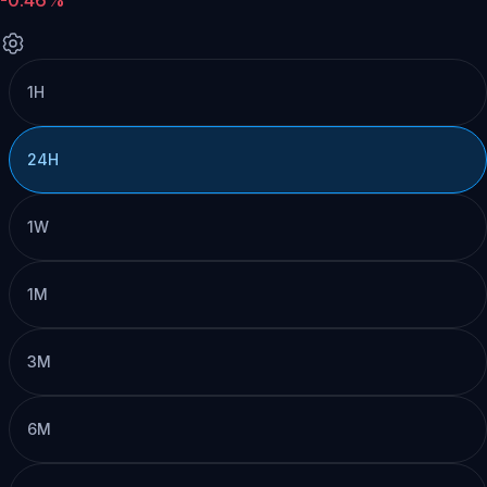
1H
24H
1W
1M
3M
6M