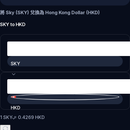
將 Sky (SKY) 兌換為 Hong Kong Dollar (HKD)
SKY
to
HKD
SKY
HKD
1
SKY
=
0.4269
HKD