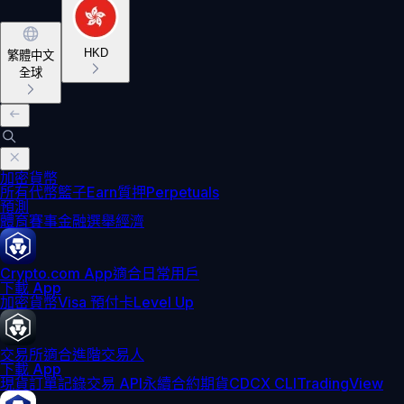
HKD
繁體中文
全球
加密貨幣
所有代幣
籃子
Earn
質押
Perpetuals
預測
體育賽事
金融
選舉
經濟
Crypto.com App
適合日常用戶
下載 App
加密貨幣
Visa 預付卡
Level Up
交易所
適合進階交易人
下載 App
現貨訂單記錄
交易 API
永續合約期貨
CDCX CLI
TradingView