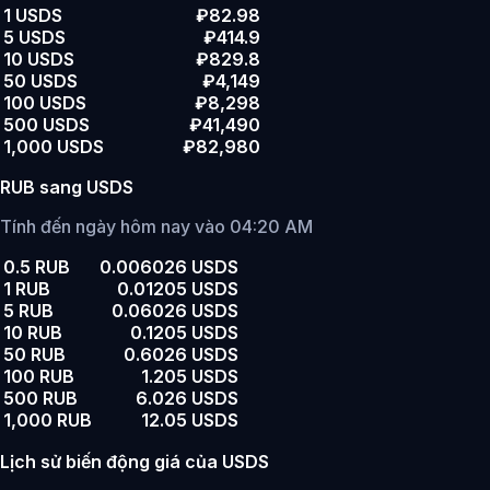
1 USDS
₽82.98
5 USDS
₽414.9
10 USDS
₽829.8
50 USDS
₽4,149
100 USDS
₽8,298
500 USDS
₽41,490
1,000 USDS
₽82,980
RUB sang USDS
Tính đến ngày hôm nay vào 04:20 AM
0.5 RUB
0.006026 USDS
1 RUB
0.01205 USDS
5 RUB
0.06026 USDS
10 RUB
0.1205 USDS
50 RUB
0.6026 USDS
100 RUB
1.205 USDS
500 RUB
6.026 USDS
1,000 RUB
12.05 USDS
Lịch sử biến động giá của USDS