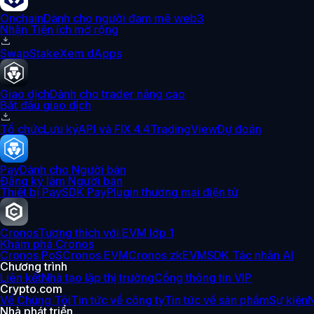
Onchain
Dành cho người đam mê web3
Nhận Tiện ích mở rộng
Swap
Stake
Xem dApps
Giao dịch
Dành cho trader nâng cao
Bắt đầu giao dịch
Tổ chức
Lưu ký
API và FIX 4.4
TradingView
Dự đoán
Pay
Dành cho Người bán
Đăng ký làm Người bán
Thiết bị Pay
SDK Pay
Plugin thương mại điện tử
Cronos
Tương thích với EVM lớp 1
Khám phá Cronos
Cronos PoS
Cronos EVM
Cronos zkEVM
SDK Tác nhân AI
Chương trình
Liên kết
Nhà tạo lập thị trường
Cổng thông tin VIP
Crypto.com
Về Chúng Tôi
Tin tức về công ty
Tin tức về sản phẩm
Sự kiện
N
Nhà phát triển