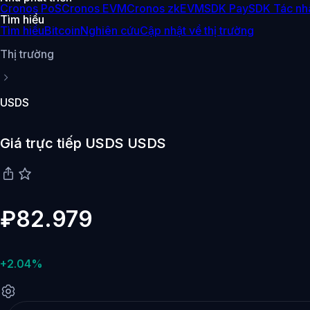
Cronos PoS
Cronos EVM
Cronos zkEVM
SDK Pay
SDK Tác nh
Tìm hiểu
Tìm hiểu
Bitcoin
Nghiên cứu
Cập nhật về thị trường
Thị trường
USDS
Giá trực tiếp USDS USDS
₽82.979
+2.04%