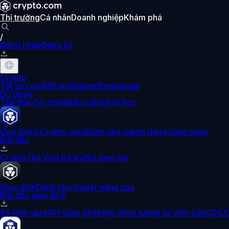
Thị trường
Cá nhân
Doanh nghiệp
Khám phá
/
Đăng nhập
Đăng ký
Crypto
Tất cả coin
Rổ
Earn
Staking
Perpetuals
Dự đoán
Thể thao
Tài chính
Bầu cử
Kinh tế học
Ứng dụng Crypto.com
Dành cho người dùng hàng ngày
Bắt đầu
Crypto
Thẻ Visa trả trước
Level Up
Giao dịch
Dành cho trader nâng cao
Bắt đầu giao dịch
Sổ lệnh spot
API Giao dịch
Hợp đồng tương lai vĩnh cửu
CDCX