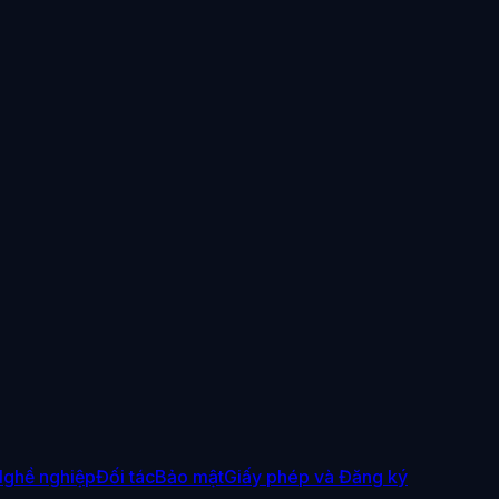
ghề nghiệp
Đối tác
Bảo mật
Giấy phép và Đăng ký