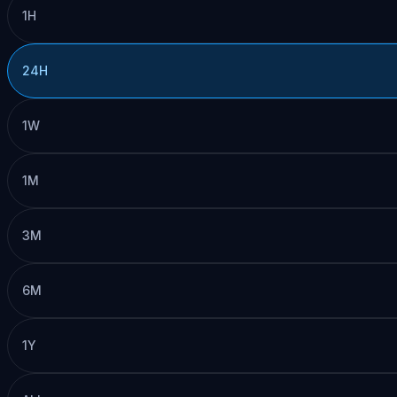
1H
24H
1W
1M
3M
6M
1Y