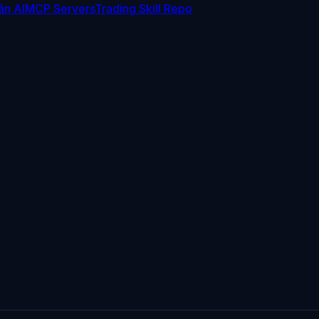
ân AI
MCP Servers
Trading Skill Repo