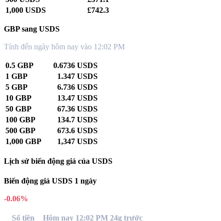
1,000 USDS
£742.3
GBP sang USDS
Tính đến ngày hôm nay vào 12:02 PM
0.5 GBP
0.6736 USDS
1 GBP
1.347 USDS
5 GBP
6.736 USDS
10 GBP
13.47 USDS
50 GBP
67.36 USDS
100 GBP
134.7 USDS
500 GBP
673.6 USDS
1,000 GBP
1,347 USDS
Lịch sử biến động giá của USDS
Biến động giá USDS 1 ngày
-0.06%
Số tiền
Hôm nay 12:02 PM
24g trước