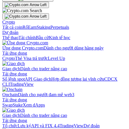
Crypto
Tất cả coin
Rổ
Earn
Staking
Perpetuals
Dự đoán
Thể thao
Tài chính
Bầu cử
Kinh tế học
Ứng dụng Crypto.com
Dành cho người dùng hàng ngày
Tải ứng dụng
Crypto
Thẻ Visa trả trước
Level Up
Giao dịch
Dành cho trader nâng cao
Tải ứng dụng
Sổ lệnh spot
API Giao dịch
Hợp đồng tương lai vĩnh cửu
CDCX
CLI
TradingView
Onchain
Dành cho người đam mê web3
Tải ứng dụng
Swap
Stake
Xem dApps
Giao dịch
Dành cho trader nâng cao
Tải ứng dụng
Tổ chức
Lưu ký
API và FIX 4.4
TradingView
Dự đoán