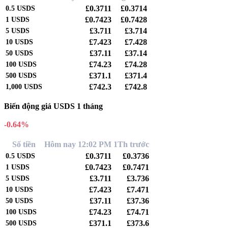
£0.3711
£0.3714
0.5
USDS
£0.7423
£0.7428
1
USDS
£3.711
£3.714
5
USDS
£7.423
£7.428
10
USDS
£37.11
£37.14
50
USDS
£74.23
£74.28
100
USDS
£371.1
£371.4
500
USDS
£742.3
£742.8
1,000
USDS
Biến động giá USDS 1 tháng
-0.64%
Số tiền
Hôm nay 12:02 PM
1Th trước
£0.3711
£0.3736
0.5
USDS
£0.7423
£0.7471
1
USDS
£3.711
£3.736
5
USDS
£7.423
£7.471
10
USDS
£37.11
£37.36
50
USDS
£74.23
£74.71
100
USDS
£371.1
£373.6
500
USDS