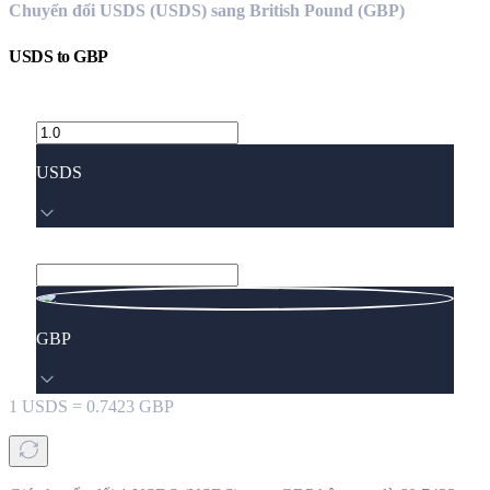
Chuyển đổi USDS (USDS) sang British Pound (GBP)
USDS
to
GBP
USDS
GBP
1
USDS
=
0.7423
GBP