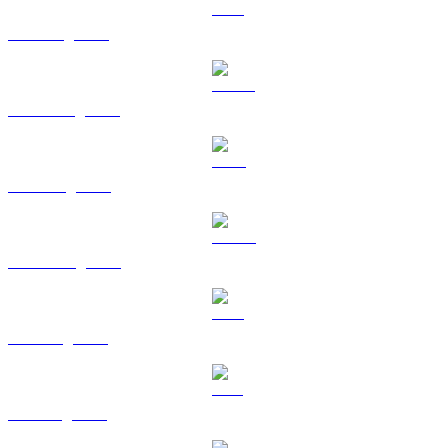
ETH sang GBP
USDT sang GBP
BNB sang GBP
USDC sang GBP
XRP sang GBP
SOL sang GBP