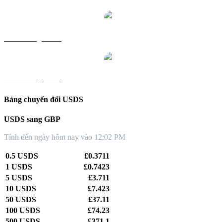
USDS sang TWD
USDS sang KRW
Bảng chuyển đổi USDS
USDS sang GBP
Tính đến ngày hôm nay vào 12:02 PM
0.5 USDS
£0.3711
1 USDS
£0.7423
5 USDS
£3.711
10 USDS
£7.423
50 USDS
£37.11
100 USDS
£74.23
500 USDS
£371.1