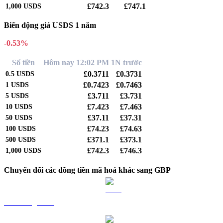
£742.3
£747.1
1,000
USDS
Biến động giá USDS 1 năm
-0.53%
Số tiền
Hôm nay 12:02 PM
1N trước
£0.3711
£0.3731
0.5
USDS
£0.7423
£0.7463
1
USDS
£3.711
£3.731
5
USDS
£7.423
£7.463
10
USDS
£37.11
£37.31
50
USDS
£74.23
£74.63
100
USDS
£371.1
£373.1
500
USDS
£742.3
£746.3
1,000
USDS
Chuyển đổi các đồng tiền mã hoá khác sang GBP
BTC sang GBP