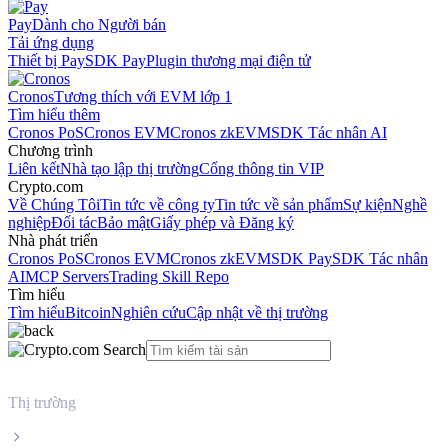
Pay
Dành cho Người bán
Tải ứng dụng
Thiết bị Pay
SDK Pay
Plugin thương mại điện tử
Cronos
Tương thích với EVM lớp 1
Tìm hiểu thêm
Cronos PoS
Cronos EVM
Cronos zkEVM
SDK Tác nhân AI
Chương trình
Liên kết
Nhà tạo lập thị trường
Cổng thông tin VIP
Crypto.com
Về Chúng Tôi
Tin tức về công ty
Tin tức về sản phẩm
Sự kiện
Nghề
nghiệp
Đối tác
Bảo mật
Giấy phép và Đăng ký
Nhà phát triển
Cronos PoS
Cronos EVM
Cronos zkEVM
SDK Pay
SDK Tác nhân
AI
MCP Servers
Trading Skill Repo
Tìm hiểu
Tìm hiểu
Bitcoin
Nghiên cứu
Cập nhật về thị trường
Thị trường