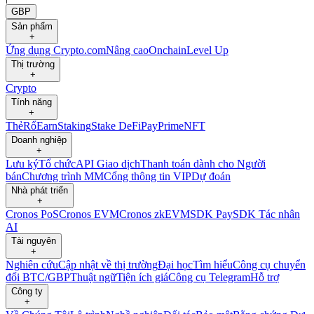
GBP
Sản phẩm
+
Ứng dụng Crypto.com
Nâng cao
Onchain
Level Up
Thị trường
+
Crypto
Tính năng
+
Thẻ
Rổ
Earn
Staking
Stake DeFi
Pay
Prime
NFT
Doanh nghiệp
+
Lưu ký
Tổ chức
API Giao dịch
Thanh toán dành cho Người
bán
Chương trình MM
Cổng thông tin VIP
Dự đoán
Nhà phát triển
+
Cronos PoS
Cronos EVM
Cronos zkEVM
SDK Pay
SDK Tác nhân
AI
Tài nguyên
+
Nghiên cứu
Cập nhật về thị trường
Đại học
Tìm hiểu
Công cụ chuyển
đổi BTC/GBP
Thuật ngữ
Tiện ích giá
Công cụ Telegram
Hỗ trợ
Công ty
+