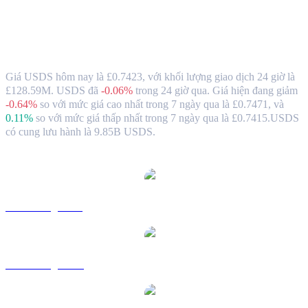
Tỷ giá và dữ liệu thị trưởng khi chuyển
USDS (USDS) sang GBP
Giá USDS hôm nay là £0.7423, với khối lượng giao dịch 24 giờ là
£128.59M. USDS đã
-0.06%
trong 24 giờ qua.
Giá hiện đang giảm
-0.64%
so với mức giá cao nhất trong 7 ngày qua là £0.7471,
và
0.11%
so với mức giá thấp nhất trong 7 ngày qua là £0.7415.
USDS
có cung lưu hành là 9.85B USDS.
Các cặp chuyển đổi USDS phổ biến
USDS sang USD
USDS sang AUD