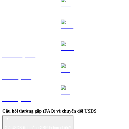
TRX sang GBP
HYPE sang GBP
DOGE sang GBP
LEO sang GBP
ZEC sang GBP
Câu hỏi thường gặp (FAQ) về chuyển đổi USDS
Giá USDS tính bằng GBP là bao nhiêu?