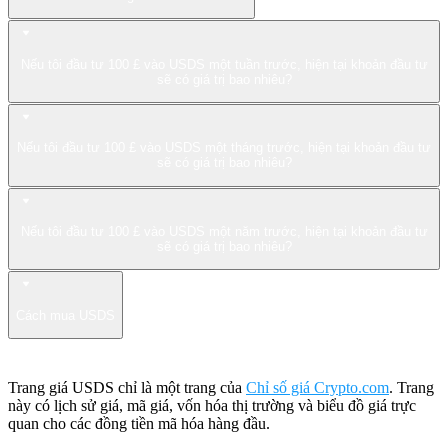
Nếu tôi đầu tư 100 £ vào USDS một tuần trước, hiện tại khoản đầu tư
sẽ có giá trị bao nhiêu?
Nếu tôi đầu tư 100 £ vào USDS một tháng trước, hiện tại khoản đầu tư
sẽ có giá trị bao nhiêu?
Nếu tôi đầu tư 100 £ vào USDS một năm trước, hiện tại khoản đầu tư
sẽ có giá trị bao nhiêu?
Cách mua USDS
Trang giá USDS chỉ là một trang của
Chỉ số giá Crypto.com
. Trang
này có lịch sử giá, mã giá, vốn hóa thị trường và biểu đồ giá trực
quan cho các đồng tiền mã hóa hàng đầu.