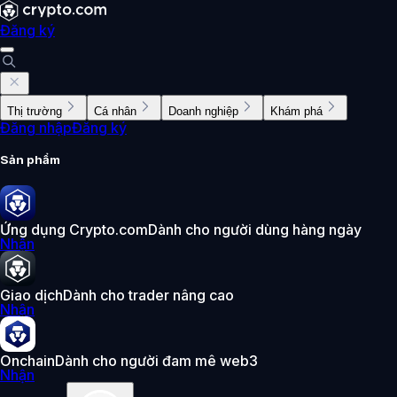
Đăng ký
Thị trường
Cá nhân
Doanh nghiệp
Khám phá
Đăng nhập
Đăng ký
Sản phẩm
Ứng dụng Crypto.com
Dành cho người dùng hàng ngày
Nhận
Giao dịch
Dành cho trader nâng cao
Nhận
Onchain
Dành cho người đam mê web3
Nhận