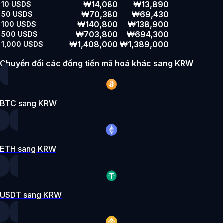
₩14,080
₩13,890
10
USDS
₩70,380
₩69,430
50
USDS
₩140,800
₩138,900
100
USDS
₩703,800
₩694,300
500
USDS
₩1,408,000
₩1,389,000
1,000
USDS
Chuyển đổi các đồng tiền mã hoá khác sang KRW
BTC sang KRW
ETH sang KRW
USDT sang KRW