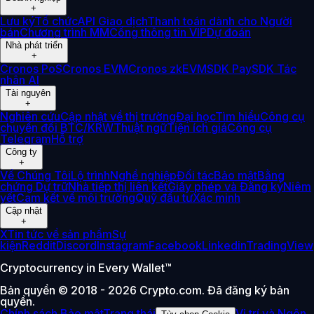
+
Lưu ký
Tổ chức
API Giao dịch
Thanh toán dành cho Người
bán
Chương trình MM
Cổng thông tin VIP
Dự đoán
Nhà phát triển
+
Cronos PoS
Cronos EVM
Cronos zkEVM
SDK Pay
SDK Tác
nhân AI
Tài nguyên
+
Nghiên cứu
Cập nhật về thị trường
Đại học
Tìm hiểu
Công cụ
chuyển đổi BTC/KRW
Thuật ngữ
Tiện ích giá
Công cụ
Telegram
Hỗ trợ
Công ty
+
Về Chúng Tôi
Lộ trình
Nghề nghiệp
Đối tác
Bảo mật
Bằng
chứng Dự trữ
Nhà tiếp thị liên kết
Giấy phép và Đăng ký
Niêm
yết
Cam kết về môi trường
Quỹ đầu tư
Xác minh
Cập nhật
+
X
Tin tức về sản phẩm
Sự
kiện
Reddit
Discord
Instagram
Facebook
Linkedin
TradingView
Cryptocurrency in Every Wallet™
Bản quyền © 2018 - 2026 Crypto.com. Đã đăng ký bản
quyền.
Chính sách Bảo mật
Trạng thái
Vị trí và Ngôn