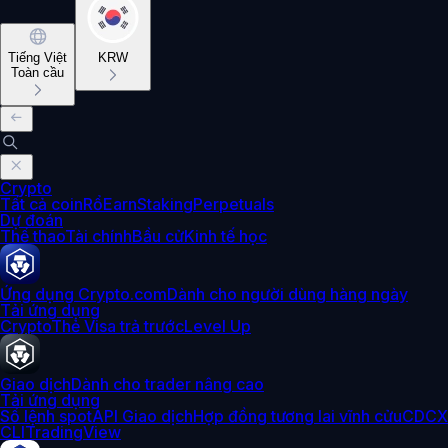
Tiếng Việt
KRW
Toàn cầu
Crypto
Tất cả coin
Rổ
Earn
Staking
Perpetuals
Dự đoán
Thể thao
Tài chính
Bầu cử
Kinh tế học
Ứng dụng Crypto.com
Dành cho người dùng hàng ngày
Tải ứng dụng
Crypto
Thẻ Visa trả trước
Level Up
Giao dịch
Dành cho trader nâng cao
Tải ứng dụng
Sổ lệnh spot
API Giao dịch
Hợp đồng tương lai vĩnh cửu
CDCX
CLI
TradingView