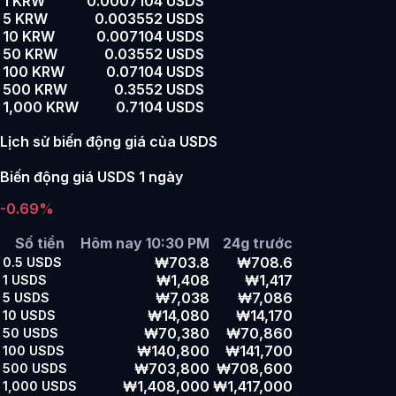
1 KRW
0.0007104 USDS
5 KRW
0.003552 USDS
10 KRW
0.007104 USDS
50 KRW
0.03552 USDS
100 KRW
0.07104 USDS
500 KRW
0.3552 USDS
1,000 KRW
0.7104 USDS
Lịch sử biến động giá của USDS
Biến động giá USDS 1 ngày
-0.69%
Số tiền
Hôm nay 10:30 PM
24g trước
₩703.8
₩708.6
0.5
USDS
₩1,408
₩1,417
1
USDS
₩7,038
₩7,086
5
USDS
₩14,080
₩14,170
10
USDS
₩70,380
₩70,860
50
USDS
₩140,800
₩141,700
100
USDS
₩703,800
₩708,600
500
USDS
₩1,408,000
₩1,417,000
1,000
USDS