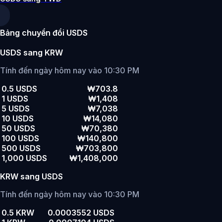
Bảng chuyển đổi USDS
USDS sang KRW
Tính đến ngày hôm nay vào 10:30 PM
0.5 USDS
₩703.8
1 USDS
₩1,408
5 USDS
₩7,038
10 USDS
₩14,080
50 USDS
₩70,380
100 USDS
₩140,800
500 USDS
₩703,800
1,000 USDS
₩1,408,000
KRW sang USDS
Tính đến ngày hôm nay vào 10:30 PM
0.5 KRW
0.0003552 USDS