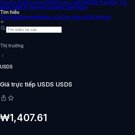
Cronos PoS
Cronos EVM
Cronos zkEVM
SDK Pay
SDK Tác
nhân AI
MCP Servers
Trading Skill Repo
Tìm hiểu
Tìm hiểu
Bitcoin
Nghiên cứu
Cập nhật về thị trường
Thị trường
USDS
Giá trực tiếp USDS USDS
₩1,407.61