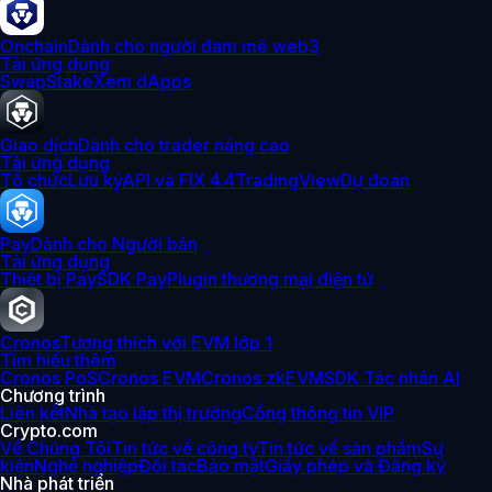
Onchain
Dành cho người đam mê web3
Tải ứng dụng
Swap
Stake
Xem dApps
Giao dịch
Dành cho trader nâng cao
Tải ứng dụng
Tổ chức
Lưu ký
API và FIX 4.4
TradingView
Dự đoán
Pay
Dành cho Người bán
Tải ứng dụng
Thiết bị Pay
SDK Pay
Plugin thương mại điện tử
Cronos
Tương thích với EVM lớp 1
Tìm hiểu thêm
Cronos PoS
Cronos EVM
Cronos zkEVM
SDK Tác nhân AI
Chương trình
Liên kết
Nhà tạo lập thị trường
Cổng thông tin VIP
Crypto.com
Về Chúng Tôi
Tin tức về công ty
Tin tức về sản phẩm
Sự
kiện
Nghề nghiệp
Đối tác
Bảo mật
Giấy phép và Đăng ký
Nhà phát triển