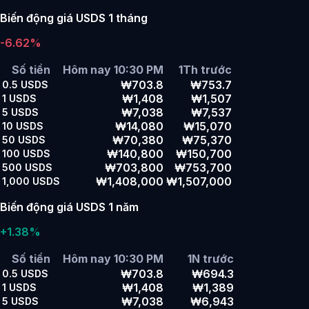
Biến động giá USDS 1 tháng
-6.62%
Số tiền
Hôm nay 10:30 PM
1Th trước
₩703.8
₩753.7
0.5
USDS
₩1,408
₩1,507
1
USDS
₩7,038
₩7,537
5
USDS
₩14,080
₩15,070
10
USDS
₩70,380
₩75,370
50
USDS
₩140,800
₩150,700
100
USDS
₩703,800
₩753,700
500
USDS
₩1,408,000
₩1,507,000
1,000
USDS
Biến động giá USDS 1 năm
+1.38%
Số tiền
Hôm nay 10:30 PM
1N trước
₩703.8
₩694.3
0.5
USDS
₩1,408
₩1,389
1
USDS
₩7,038
₩6,943
5
USDS