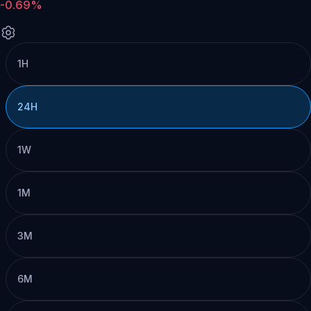
-0.69%
1H
24H
1W
1M
3M
6M