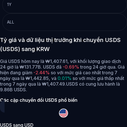
1Y
ALL
Tỷ giá và dữ liệu thị trưởng khi chuyển USDS
(USDS) sang KRW
Giá USDS hôm nay là ₩1,407.61, với khối lượng giao dịch
24 giờ là ₩131.77B. USDS đã
-0.69%
trong 24 giờ qua.
Giá
hiện đang giảm
-2.44%
so với mức giá cao nhất trong 7
ngày qua là ₩1,442.85,
và
0.01%
so với mức giá thấp nhất
trong 7 ngày qua là ₩1,407.49.
USDS có cung lưu hành là
9.86B USDS.
Các cặp chuyển đổi USDS phổ biến
USDS sang USD