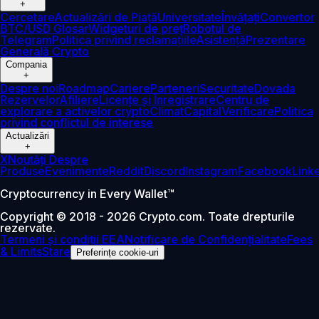
+
Cercetare
Actualizări de Piață
Universitate
Învățați
Convertor
BTC/USD
Glosar
Widgeturi de preț
Robotul de
Telegram
Politica privind reclamațiile
Asistență
Prezentare
Generală Crypto
Compania
+
Despre noi
Roadmap
Cariere
Parteneri
Securitate
Dovada
Rezervelor
Afiliere
Licențe și Înregistrare
Centru de
explorare a activelor crypto
Climat
Capital
Verificare
Politica
privind conflictul de interese
Actualizări
+
X
Noutăți Despre
Produse
Evenimente
Reddit
Discord
Instagram
Facebook
Link
Cryptocurrency in Every Wallet™
Copyright © 2018 - 2026 Crypto.com. Toate drepturile
rezervate.
Termeni și condiții EEA
Notificare de Confidențialitate
Fees
& Limits
Stare
Preferințe cookie-uri