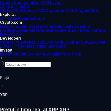
Cronos
Compatibil cu EVM Layer 1
Aflați mai multe
Cronos PoS
Cronos EVM
Cronos zkEVM
AI Agent SDK
Explorați
Afiliere
Instituții
Custodie
Crypto.com
Despre noi
Știri Despre Companie
Noutăți Despre
Produse
Evenimente
Cariere
Parteneri
Securitate
Licențe și
Înregistrare
Developeri
Cronos PoS
Cronos EVM
Cronos zkEVM
Pay SDK
AI Agent
SDK
MCP Servers
Trading Skill Repo
Învățați
Învățați
Bitcoin
Cercetare
Actualizări de Piață
Piaţă
XRP
Prețul în timp real al XRP XRP