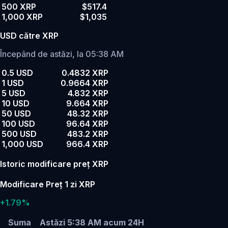
500 XRP
$517.4
1,000 XRP
$1,035
USD către XRP
Începând de astăzi, la 05:38 AM
0.5 USD
0.4832 XRP
1 USD
0.9664 XRP
5 USD
4.832 XRP
10 USD
9.664 XRP
50 USD
48.32 XRP
100 USD
96.64 XRP
500 USD
483.2 XRP
1,000 USD
966.4 XRP
Istoric modificare preț XRP
Modificare Preț 1 zi XRP
+1.79%
Suma
Astăzi 5:38 AM
acum 24H