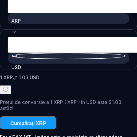
XRP
USD
1
XRP
=
1.03
USD
Prețul de conversie a 1 XRP ( XRP ) în USD este $1.03
astăzi.
Cumpărați XRP
Foris DAX MT Limited este o societate cu răspundere