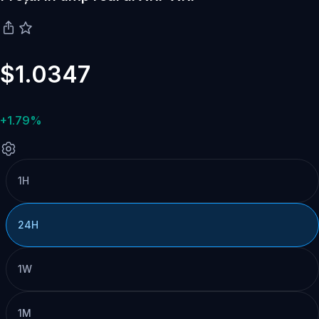
$1.0347
+1.79%
1H
24H
1W
1M