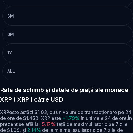
3M
6M
1Y
ALL
Rata de schimb și datele de piață ale monedei
XRP ( XRP ) către USD
XRPeste astăzi $1.03, cu un volum de tranzacționare pe 24
de ore de $1.45B. XRP este
+1.79%
în ultimele 24 de ore.
În
prezent se află la
-5.17%
față de maximul istoric pe 7 zile
de $1.09,
și
2.14%
de la minimul său istoric de 7 zile de