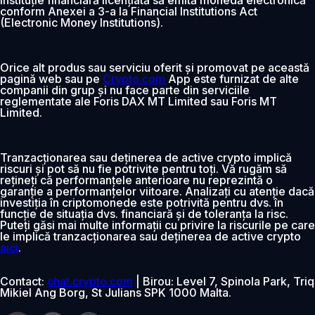
conform Anexei a 3-a la Financial Institutions Act
(Electronic Money Institutions).
Orice alt produs sau serviciu oferit și promovat pe această
pagină web sau pe
Crypto.com
App este furnizat de alte
companii din grup și nu face parte din serviciile
reglementate ale Foris DAX MT Limited sau Foris MT
Limited.
Tranzacționarea sau deținerea de active crypto implică
riscuri și pot să nu fie potrivite pentru toți. Vă rugăm să
rețineți că performanțele anterioare nu reprezintă o
garanție a performanțelor viitoare. Analizați cu atenție dacă
investiția în criptomonede este potrivită pentru dvs. în
funcție de situația dvs. financiară și de toleranța la risc.
Puteți găsi mai multe informații cu privire la riscurile pe care
le implică tranzacționarea sau deținerea de active crypto
aici
.
Contact:
chat.crypto.com
| Birou: Level 7, Spinola Park, Triq
Mikiel Ang Borg, St Julians SPK 1000 Malta.