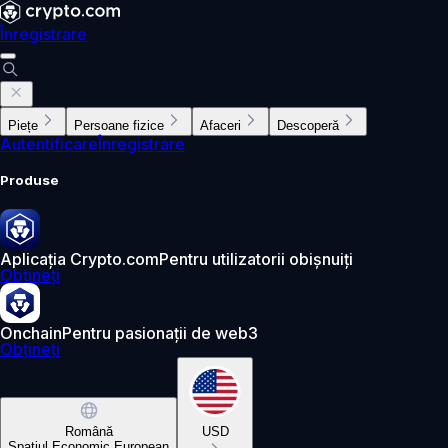
Înregistrare
Piețe
Persoane fizice
Afaceri
Descoperă
Autentificare
Înregistrare
Produse
Aplicația Crypto.com
Pentru utilizatorii obișnuiți
Obțineți
Onchain
Pentru pasionații de web3
Obțineți
Română
USD
Spațiul Economic European