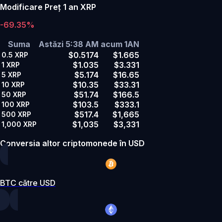
Modificare Preț 1 an XRP
-69.35%
Suma
Astăzi 5:38 AM
acum 1AN
$0.5174
$1.665
0.5
XRP
$1.035
$3.331
1
XRP
$5.174
$16.65
5
XRP
$10.35
$33.31
10
XRP
$51.74
$166.5
50
XRP
$103.5
$333.1
100
XRP
$517.4
$1,665
500
XRP
$1,035
$3,331
1,000
XRP
Conversia altor criptomonede în USD
BTC către USD