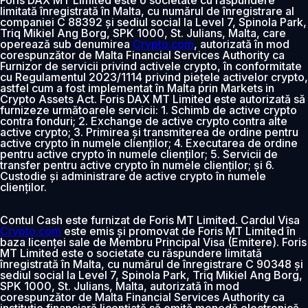
limitată înregistrată în Malta, cu numărul de înregistrare al
companiei C 88392 și sediul social la Level 7, Spinola Park,
Triq Mikiel Ang Borg, SPK 1000, St. Julians, Malta, care
operează sub denumirea
Crypto.com
, autorizată în mod
corespunzător de Malta Financial Services Authority ca
Furnizor de servicii privind activele crypto, în conformitate
cu Regulamentul 2023/1114 privind piețele activelor crypto,
astfel cum a fost implementat în Malta prin Markets in
Crypto Assets Act. Foris DAX MT Limited este autorizată să
furnizeze următoarele servicii: 1. Schimb de active crypto
contra fonduri; 2. Exchange de active crypto contra alte
active crypto; 3. Primirea și transmiterea de ordine pentru
active crypto în numele clienților; 4. Executarea de ordine
pentru active crypto în numele clienților; 5. Servicii de
transfer pentru active crypto în numele clienților; și 6.
Custodie și administrare de active crypto în numele
clienților.
Contul Cash este furnizat de Foris MT Limited. Cardul Visa
Crypto.com
este emis și promovat de Foris MT Limited în
baza licenței sale de Membru Principal Visa (Emitere). Foris
MT Limited este o societate cu răspundere limitată
înregistrată în Malta, cu numărul de înregistrare C 90348 și
sediul social la Level 7, Spinola Park, Triq Mikiel Ang Borg,
SPK 1000, St. Julians, Malta, autorizată în mod
corespunzător de Malta Financial Services Authority ca
instituție financiară licențiată să emită monedă electronică