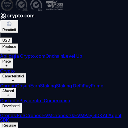
Română
|
USD
Produse
+
Aplicația Crypto.com
Onchain
Level Up
Piețe
+
Crypto
Caracteristici
+
Carduri
Coșuri
Earn
Staking
Staking DeFi
Pay
Prime
Afaceri
+
Custodie
Pay pentru Comercianți
Developeri
+
Cronos PoS
Cronos EVM
Cronos zkEVM
Pay SDK
AI Agent
SDK
Resurse