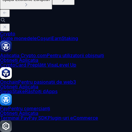
Crypto
Toate monedele
Coșuri
Earn
Staking
Aplicația Crypto.com
Pentru utilizatorii obișnuiți
Obțineți Aplicația
Crypto
Card Preplătit Visa
Level Up
Onchain
Pentru pasionații de web3
Obțineți Aplicația
Swap
Stake
Răsfoiți dApps
Pay
Pentru comercianți
Obțineți Aplicația
Terminal Pay
Pay SDK
Plugin-uri eCommerce