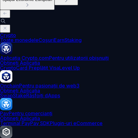
Crypto
Toate monedele
Coșuri
Earn
Staking
Aplicația Crypto.com
Pentru utilizatorii obișnuiți
Obțineți Aplicația
Crypto
Card Preplătit Visa
Level Up
Onchain
Pentru pasionații de web3
Obțineți Aplicația
Swap
Stake
Răsfoiți dApps
Pay
Pentru comercianți
Obțineți Aplicația
Terminal Pay
Pay SDK
Plugin-uri eCommerce