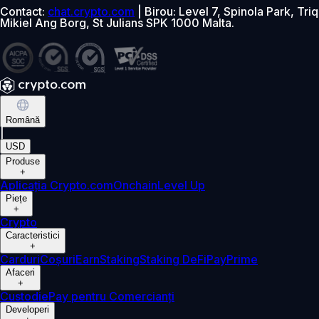
Contact:
chat.crypto.com
| Birou: Level 7, Spinola Park, Triq
Mikiel Ang Borg, St Julians SPK 1000 Malta.
Română
|
USD
Produse
+
Aplicația Crypto.com
Onchain
Level Up
Piețe
+
Crypto
Caracteristici
+
Carduri
Coșuri
Earn
Staking
Staking DeFi
Pay
Prime
Afaceri
+
Custodie
Pay pentru Comercianți
Developeri