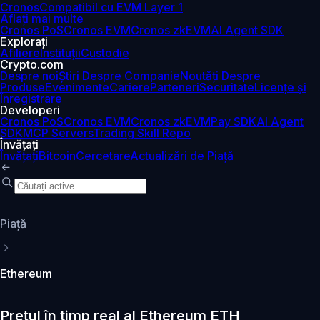
Cronos
Compatibil cu EVM Layer 1
Aflați mai multe
Cronos PoS
Cronos EVM
Cronos zkEVM
AI Agent SDK
Explorați
Afiliere
Instituții
Custodie
Crypto.com
Despre noi
Știri Despre Companie
Noutăți Despre
Produse
Evenimente
Cariere
Parteneri
Securitate
Licențe și
Înregistrare
Developeri
Cronos PoS
Cronos EVM
Cronos zkEVM
Pay SDK
AI Agent
SDK
MCP Servers
Trading Skill Repo
Învățați
Învățați
Bitcoin
Cercetare
Actualizări de Piață
Piaţă
Ethereum
Prețul în timp real al Ethereum ETH