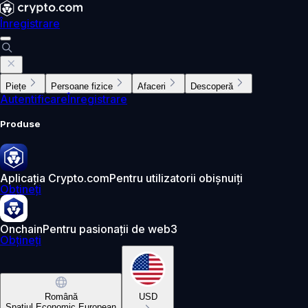
Înregistrare
Piețe
Persoane fizice
Afaceri
Descoperă
Autentificare
Înregistrare
Produse
Aplicația Crypto.com
Pentru utilizatorii obișnuiți
Obțineți
Onchain
Pentru pasionații de web3
Obțineți
Română
USD
Spațiul Economic European