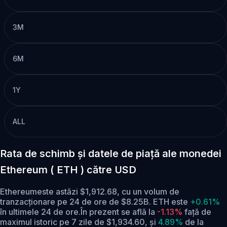
3M
6M
1Y
ALL
Rata de schimb și datele de piață ale monedei
Ethereum ( ETH ) către USD
Ethereumeste astăzi $1,912.68, cu un volum de
tranzacționare pe 24 de ore de $8.25B. ETH este
+0.61%
în ultimele 24 de ore.
În prezent se află la
-1.13%
față de
maximul istoric pe 7 zile de $1,934.60,
și
4.89%
de la