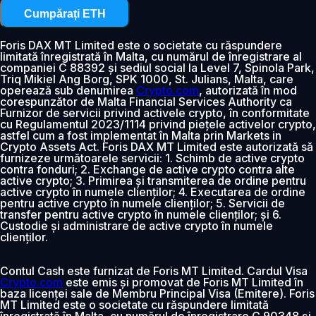
Cumpărați ETH
Foris DAX MT Limited este o societate cu răspundere
limitată înregistrată în Malta, cu numărul de înregistrare al
companiei C 88392 și sediul social la Level 7, Spinola Park,
Triq Mikiel Ang Borg, SPK 1000, St. Julians, Malta, care
operează sub denumirea
Crypto.com
, autorizată în mod
corespunzător de Malta Financial Services Authority ca
Furnizor de servicii privind activele crypto, în conformitate
cu Regulamentul 2023/1114 privind piețele activelor crypto,
astfel cum a fost implementat în Malta prin Markets in
Crypto Assets Act. Foris DAX MT Limited este autorizată să
furnizeze următoarele servicii: 1. Schimb de active crypto
contra fonduri; 2. Exchange de active crypto contra alte
active crypto; 3. Primirea și transmiterea de ordine pentru
active crypto în numele clienților; 4. Executarea de ordine
pentru active crypto în numele clienților; 5. Servicii de
transfer pentru active crypto în numele clienților; și 6.
Custodie și administrare de active crypto în numele
clienților.
Contul Cash este furnizat de Foris MT Limited. Cardul Visa
Crypto.com
este emis și promovat de Foris MT Limited în
baza licenței sale de Membru Principal Visa (Emitere). Foris
MT Limited este o societate cu răspundere limitată
înregistrată în Malta, cu numărul de înregistrare C 90348 și