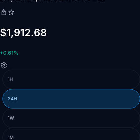
$1,912.68
+0.61%
1H
24H
1W
1M