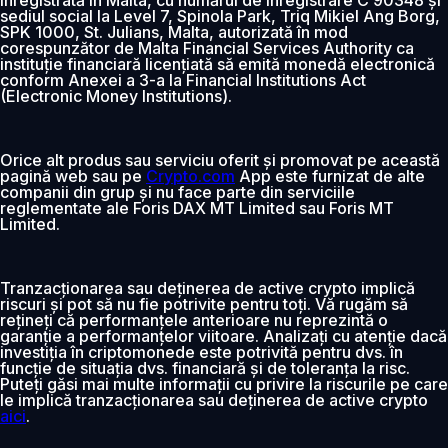
sediul social la Level 7, Spinola Park, Triq Mikiel Ang Borg,
SPK 1000, St. Julians, Malta, autorizată în mod
corespunzător de Malta Financial Services Authority ca
instituție financiară licențiată să emită monedă electronică
conform Anexei a 3-a la Financial Institutions Act
(Electronic Money Institutions).
Orice alt produs sau serviciu oferit și promovat pe această
pagină web sau pe
Crypto.com
App este furnizat de alte
companii din grup și nu face parte din serviciile
reglementate ale Foris DAX MT Limited sau Foris MT
Limited.
Tranzacționarea sau deținerea de active crypto implică
riscuri și pot să nu fie potrivite pentru toți. Vă rugăm să
rețineți că performanțele anterioare nu reprezintă o
garanție a performanțelor viitoare. Analizați cu atenție dacă
investiția în criptomonede este potrivită pentru dvs. în
funcție de situația dvs. financiară și de toleranța la risc.
Puteți găsi mai multe informații cu privire la riscurile pe care
le implică tranzacționarea sau deținerea de active crypto
aici
.