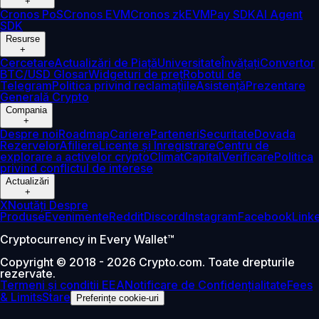
+
Cronos PoS
Cronos EVM
Cronos zkEVM
Pay SDK
AI Agent
SDK
Resurse
+
Cercetare
Actualizări de Piață
Universitate
Învățați
Convertor
BTC/USD
Glosar
Widgeturi de preț
Robotul de
Telegram
Politica privind reclamațiile
Asistență
Prezentare
Generală Crypto
Compania
+
Despre noi
Roadmap
Cariere
Parteneri
Securitate
Dovada
Rezervelor
Afiliere
Licențe și Înregistrare
Centru de
explorare a activelor crypto
Climat
Capital
Verificare
Politica
privind conflictul de interese
Actualizări
+
X
Noutăți Despre
Produse
Evenimente
Reddit
Discord
Instagram
Facebook
Link
Cryptocurrency in Every Wallet™
Copyright © 2018 - 2026 Crypto.com. Toate drepturile
rezervate.
Termeni și condiții EEA
Notificare de Confidențialitate
Fees
& Limits
Stare
Preferințe cookie-uri