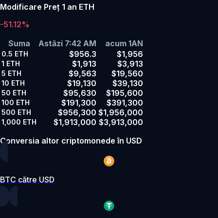
Modificare Preț 1 an ETH
-51.12%
Suma
Astăzi 7:42 AM
acum 1AN
$956.3
$1,956
0.5
ETH
$1,913
$3,913
1
ETH
$9,563
$19,560
5
ETH
$19,130
$39,130
10
ETH
$95,630
$195,600
50
ETH
$191,300
$391,300
100
ETH
$956,300
$1,956,000
500
ETH
$1,913,000
$3,913,000
1,000
ETH
Conversia altor criptomonede în USD
BTC către USD