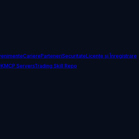
venimente
Cariere
Parteneri
Securitate
Licențe și Înregistrare
DK
MCP Servers
Trading Skill Repo