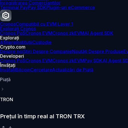
Înregistrarea Comercianților
Terminal Pay
Pay SDK
Plugin-uri eCommerce
Cronos
Compatibil cu EVM Layer 1
Explorați Cronos
Cronos PoS
Cronos EVM
Cronos zkEVM
AI Agent SDK
Explorați
Afiliere
Instituții
Custodie
Crypto.com
Despre noi
Știri Despre Companie
Noutăți Despre Produse
E
Developeri
Cronos PoS
Cronos EVM
Cronos zkEVM
Pay SDK
AI Agent S
Învățați
Învățați
Bitcoin
Cercetare
Actualizări de Piață
Piaţă
TRON
Prețul în timp real al TRON TRX