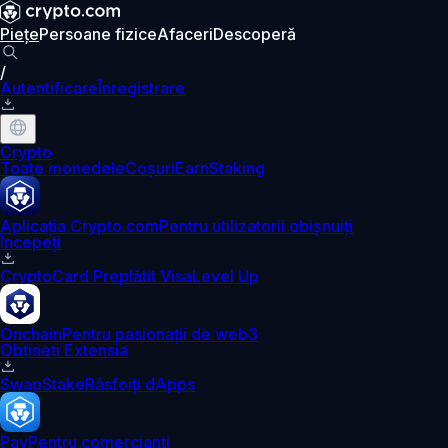
Piețe
Persoane fizice
Afaceri
Descoperă
/
Autentificare
Înregistrare
Crypto
Toate monedele
Coșuri
Earn
Staking
Aplicația Crypto.com
Pentru utilizatorii obișnuiți
Începeți
Crypto
Card Preplătit Visa
Level Up
Onchain
Pentru pasionații de web3
Obțineți Extensia
Swap
Stake
Răsfoiți dApps
Pay
Pentru comercianți