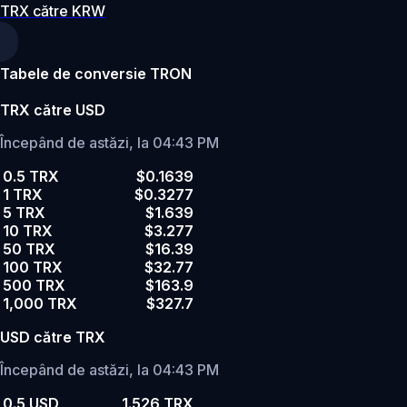
TRX către KRW
Tabele de conversie TRON
TRX către USD
Începând de astăzi, la 04:43 PM
0.5 TRX
$0.1639
1 TRX
$0.3277
5 TRX
$1.639
10 TRX
$3.277
50 TRX
$16.39
100 TRX
$32.77
500 TRX
$163.9
1,000 TRX
$327.7
USD către TRX
Începând de astăzi, la 04:43 PM
0.5 USD
1.526 TRX