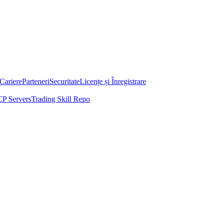
Cariere
Parteneri
Securitate
Licențe și Înregistrare
P Servers
Trading Skill Repo