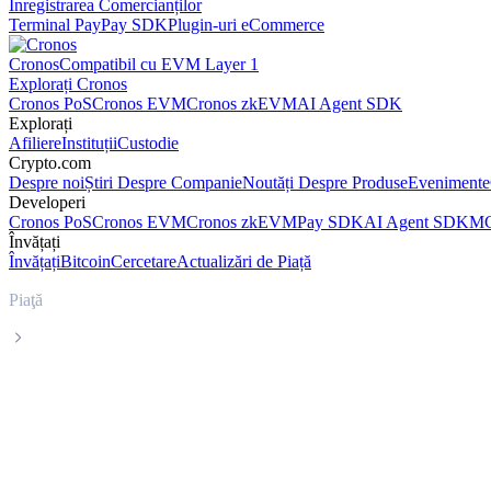
Înregistrarea Comercianților
Terminal Pay
Pay SDK
Plugin-uri eCommerce
Cronos
Compatibil cu EVM Layer 1
Explorați Cronos
Cronos PoS
Cronos EVM
Cronos zkEVM
AI Agent SDK
Explorați
Afiliere
Instituții
Custodie
Crypto.com
Despre noi
Știri Despre Companie
Noutăți Despre Produse
Evenimente
Developeri
Cronos PoS
Cronos EVM
Cronos zkEVM
Pay SDK
AI Agent SDK
MC
Învățați
Învățați
Bitcoin
Cercetare
Actualizări de Piață
Piaţă
USDS
Prețul în timp real al USDS USDS