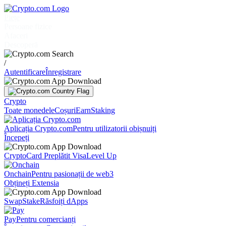
Piețe
Persoane fizice
Afaceri
Descoperă
/
Autentificare
Înregistrare
Crypto
Toate monedele
Coșuri
Earn
Staking
Aplicația Crypto.com
Pentru utilizatorii obișnuiți
Începeți
Crypto
Card Preplătit Visa
Level Up
Onchain
Pentru pasionații de web3
Obțineți Extensia
Swap
Stake
Răsfoiți dApps
Pay
Pentru comercianți