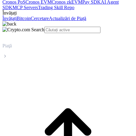
Cronos PoS
Cronos EVM
Cronos zkEVM
Pay SDK
AI Agent
SDK
MCP Servers
Trading Skill Repo
Învățați
Învățați
Bitcoin
Cercetare
Actualizări de Piață
Piaţă
Pepe
Prețul în timp real al Pepe PEPE