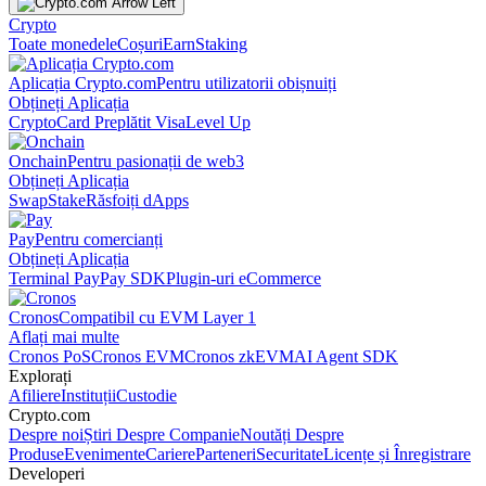
Crypto
Toate monedele
Coșuri
Earn
Staking
Aplicația Crypto.com
Pentru utilizatorii obișnuiți
Obțineți Aplicația
Crypto
Card Preplătit Visa
Level Up
Onchain
Pentru pasionații de web3
Obțineți Aplicația
Swap
Stake
Răsfoiți dApps
Pay
Pentru comercianți
Obțineți Aplicația
Terminal Pay
Pay SDK
Plugin-uri eCommerce
Cronos
Compatibil cu EVM Layer 1
Aflați mai multe
Cronos PoS
Cronos EVM
Cronos zkEVM
AI Agent SDK
Explorați
Afiliere
Instituții
Custodie
Crypto.com
Despre noi
Știri Despre Companie
Noutăți Despre
Produse
Evenimente
Cariere
Parteneri
Securitate
Licențe și Înregistrare
Developeri