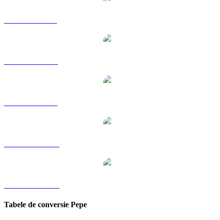
PEPE către GBP
PEPE către RUB
PEPE către SGD
PEPE către TWD
PEPE către KRW
Tabele de conversie Pepe