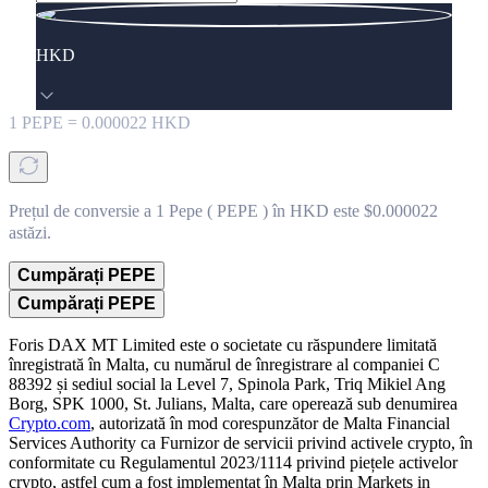
HKD
1
PEPE
=
0.000022
HKD
Prețul de conversie a 1 Pepe ( PEPE ) în HKD este $0.000022
astăzi.
Cumpărați PEPE
Cumpărați PEPE
Foris DAX MT Limited este o societate cu răspundere limitată
înregistrată în Malta, cu numărul de înregistrare al companiei C
88392 și sediul social la Level 7, Spinola Park, Triq Mikiel Ang
Borg, SPK 1000, St. Julians, Malta, care operează sub denumirea
Crypto.com
, autorizată în mod corespunzător de Malta Financial
Services Authority ca Furnizor de servicii privind activele crypto, în
conformitate cu Regulamentul 2023/1114 privind piețele activelor
crypto, astfel cum a fost implementat în Malta prin Markets in