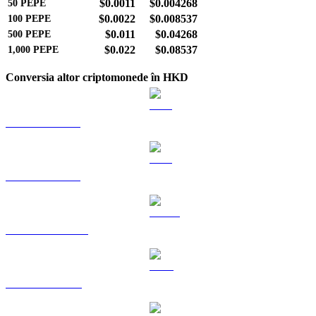
$0.0011
$0.004268
50
PEPE
$0.0022
$0.008537
100
PEPE
$0.011
$0.04268
500
PEPE
$0.022
$0.08537
1,000
PEPE
Conversia altor criptomonede în HKD
BTC către HKD
ETH către HKD
USDT către HKD
BNB către HKD