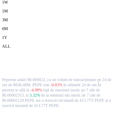
1W
1M
3M
6M
1Y
ALL
Rata de schimb și datele de piață ale
monedei Pepe ( PEPE ) către HKD
Pepeeste astăzi $0.000022, cu un volum de tranzacționare pe 24 de
ore de $838.48M. PEPE este
-0.83%
în ultimele 24 de ore.
În
prezent se află la
-4.98%
față de maximul istoric pe 7 zile de
$0.00002315,
și
3.32%
de la minimul său istoric de 7 zile de
$0.00002129.
PEPE are o rezervă circulantă de 413.77T PEPE și o
rezervă maximă de 413.77T PEPE.
Perechi de conversie Pepe populare