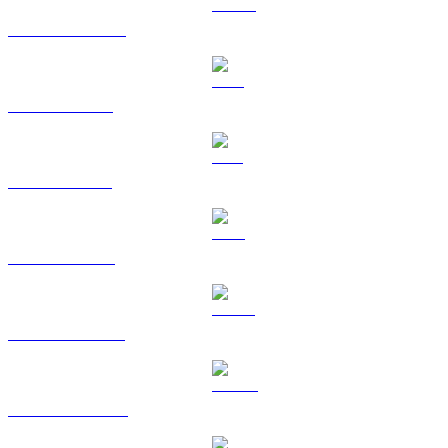
USDC către HKD
XRP către HKD
SOL către HKD
TRX către HKD
HYPE către HKD
DOGE către HKD