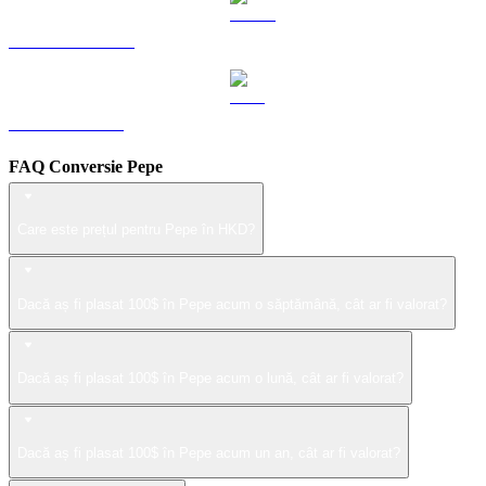
USDS către HKD
LEO către HKD
FAQ Conversie Pepe
Care este prețul pentru Pepe în HKD?
Dacă aș fi plasat 100$ în Pepe acum o săptămână, cât ar fi valorat?
Dacă aș fi plasat 100$ în Pepe acum o lună, cât ar fi valorat?
Dacă aș fi plasat 100$ în Pepe acum un an, cât ar fi valorat?