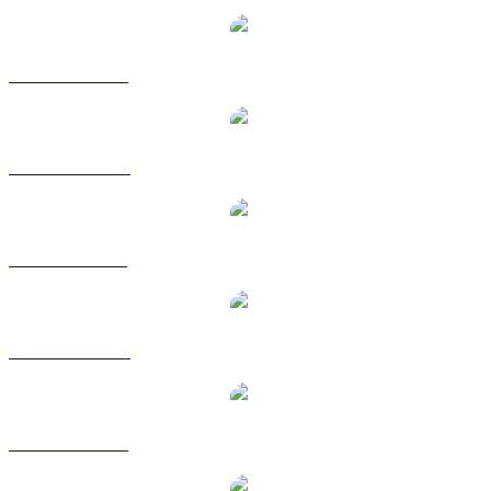
PEPE către USD
PEPE către AUD
PEPE către BRL
PEPE către CAD
PEPE către EUR