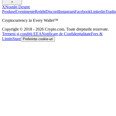
+
X
Noutăți Despre
Produse
Evenimente
Reddit
Discord
Instagram
Facebook
Linkedin
Tradi
Cryptocurrency in Every Wallet™
Copyright © 2018 - 2026 Crypto.com. Toate drepturile rezervate.
Termeni și condiții EEA
Notificare de Confidențialitate
Fees &
Limits
Stare
Preferințe cookie-uri