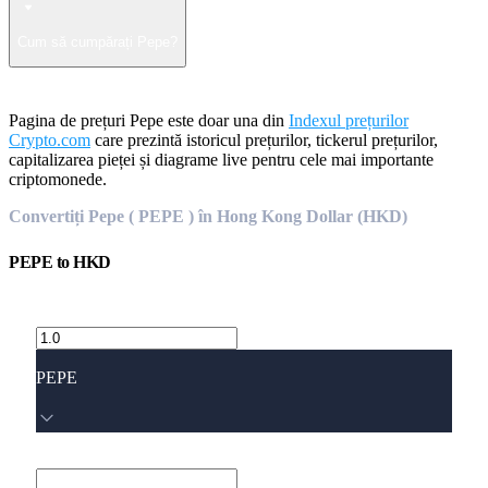
Cum să cumpărați Pepe?
Pagina de prețuri Pepe este doar una din
Indexul prețurilor
Crypto.com
care prezintă istoricul prețurilor, tickerul prețurilor,
capitalizarea pieței și diagrame live pentru cele mai importante
criptomonede.
Convertiți Pepe ( PEPE ) în Hong Kong Dollar (HKD)
PEPE
to
HKD
PEPE