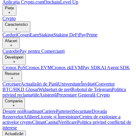
Aplicația Crypto.com
Onchain
Level Up
Piețe
+
Crypto
Caracteristici
+
Carduri
Coșuri
Earn
Staking
Staking DeFi
Pay
Prime
Afaceri
+
Custodie
Pay pentru Comercianți
Developeri
+
Cronos PoS
Cronos EVM
Cronos zkEVM
Pay SDK
AI Agent SDK
Resurse
+
Cercetare
Actualizări de Piață
Universitate
Învățați
Convertor
BTC/HKD
Glosar
Widgeturi de preț
Robotul de Telegram
Politica
privind reclamațiile
Asistență
Prezentare Generală Crypto
Compania
+
Despre noi
Roadmap
Cariere
Parteneri
Securitate
Dovada
Rezervelor
Afiliere
Licențe și Înregistrare
Centru de explorare a
activelor crypto
Climat
Capital
Verificare
Politica privind conflictul de
interese
Actualizări