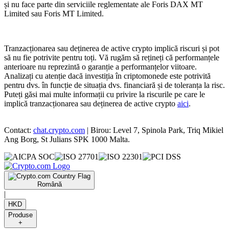
și nu face parte din serviciile reglementate ale Foris DAX MT
Limited sau Foris MT Limited.
Tranzacționarea sau deținerea de active crypto implică riscuri și pot
să nu fie potrivite pentru toți. Vă rugăm să rețineți că performanțele
anterioare nu reprezintă o garanție a performanțelor viitoare.
Analizați cu atenție dacă investiția în criptomonede este potrivită
pentru dvs. în funcție de situația dvs. financiară și de toleranța la risc.
Puteți găsi mai multe informații cu privire la riscurile pe care le
implică tranzacționarea sau deținerea de active crypto
aici
.
Contact:
chat.crypto.com
| Birou: Level 7, Spinola Park, Triq Mikiel
Ang Borg, St Julians SPK 1000 Malta.
Română
|
HKD
Produse
+