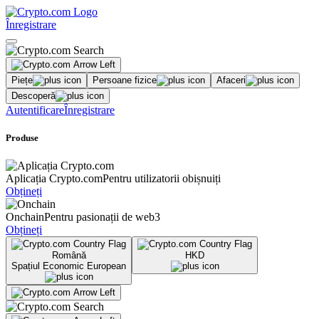
Înregistrare
Piețe
Persoane fizice
Afaceri
Descoperă
Autentificare
Înregistrare
Produse
Aplicația Crypto.com
Pentru utilizatorii obișnuiți
Obțineți
Onchain
Pentru pasionații de web3
Obțineți
Română
HKD
Spațiul Economic European