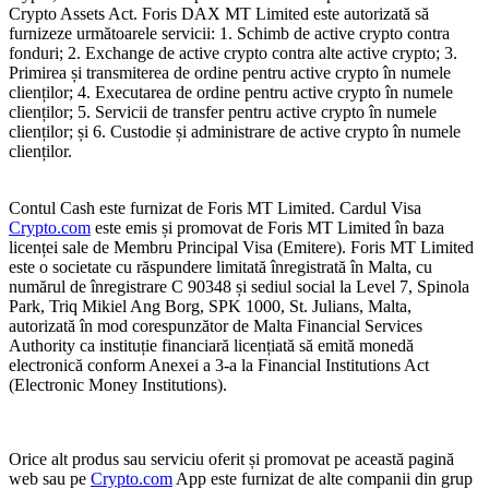
Crypto Assets Act. Foris DAX MT Limited este autorizată să
furnizeze următoarele servicii: 1. Schimb de active crypto contra
fonduri; 2. Exchange de active crypto contra alte active crypto; 3.
Primirea și transmiterea de ordine pentru active crypto în numele
clienților; 4. Executarea de ordine pentru active crypto în numele
clienților; 5. Servicii de transfer pentru active crypto în numele
clienților; și 6. Custodie și administrare de active crypto în numele
clienților.
Contul Cash este furnizat de Foris MT Limited. Cardul Visa
Crypto.com
este emis și promovat de Foris MT Limited în baza
licenței sale de Membru Principal Visa (Emitere). Foris MT Limited
este o societate cu răspundere limitată înregistrată în Malta, cu
numărul de înregistrare C 90348 și sediul social la Level 7, Spinola
Park, Triq Mikiel Ang Borg, SPK 1000, St. Julians, Malta,
autorizată în mod corespunzător de Malta Financial Services
Authority ca instituție financiară licențiată să emită monedă
electronică conform Anexei a 3-a la Financial Institutions Act
(Electronic Money Institutions).
Orice alt produs sau serviciu oferit și promovat pe această pagină
web sau pe
Crypto.com
App este furnizat de alte companii din grup