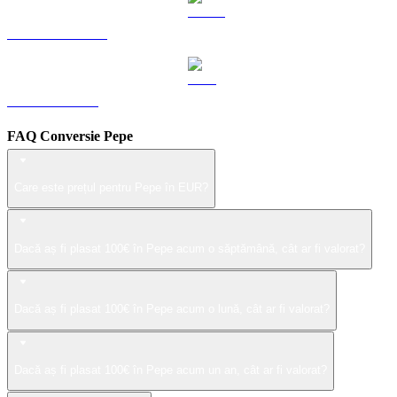
USDS către EUR
LEO către EUR
FAQ Conversie Pepe
Care este prețul pentru Pepe în EUR?
Dacă aș fi plasat 100€ în Pepe acum o săptămână, cât ar fi valorat?
Dacă aș fi plasat 100€ în Pepe acum o lună, cât ar fi valorat?
Dacă aș fi plasat 100€ în Pepe acum un an, cât ar fi valorat?