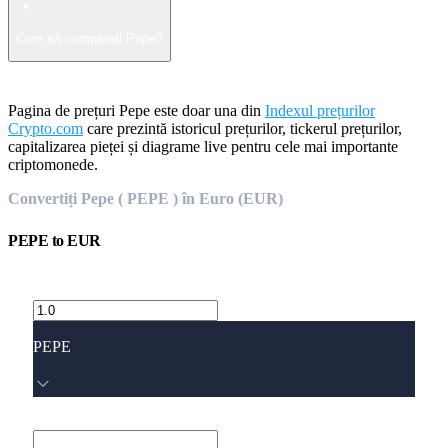
Cum să cumpărați Pepe?
Pagina de prețuri Pepe este doar una din
Indexul prețurilor
Crypto.com
care prezintă istoricul prețurilor, tickerul prețurilor,
capitalizarea pieței și diagrame live pentru cele mai importante
criptomonede.
Convertiți Pepe ( PEPE ) în Euro (EUR)
PEPE
to
EUR
PEPE