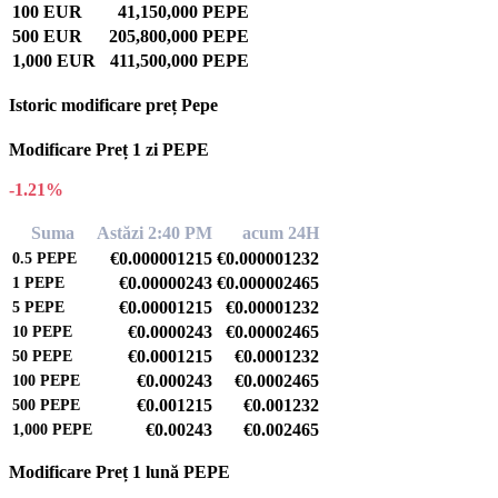
100 EUR
41,150,000 PEPE
500 EUR
205,800,000 PEPE
1,000 EUR
411,500,000 PEPE
Istoric modificare preț Pepe
Modificare Preț 1 zi PEPE
-1.21%
Suma
Astăzi 2:40 PM
acum 24H
€0.000001215
€0.000001232
0.5
PEPE
€0.00000243
€0.000002465
1
PEPE
€0.00001215
€0.00001232
5
PEPE
€0.0000243
€0.00002465
10
PEPE
€0.0001215
€0.0001232
50
PEPE
€0.000243
€0.0002465
100
PEPE
€0.001215
€0.001232
500
PEPE
€0.00243
€0.002465
1,000
PEPE
Modificare Preț 1 lună PEPE