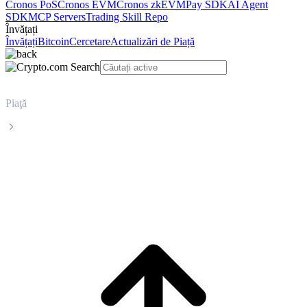
Cronos PoS
Cronos EVM
Cronos zkEVM
Pay SDK
AI Agent
SDK
MCP Servers
Trading Skill Repo
Învățați
Învățați
Bitcoin
Cercetare
Actualizări de Piață
Piaţă
Pepe
Prețul în timp real al Pepe PEPE