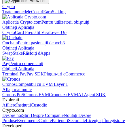
Crypto
Toate monedele
Coșuri
Earn
Staking
Aplicația Crypto.com
Pentru utilizatorii obișnuiți
Obțineți Aplicația
Crypto
Card Preplătit Visa
Level Up
Onchain
Pentru pasionații de web3
Obțineți Aplicația
Swap
Stake
Răsfoiți dApps
Pay
Pentru comercianți
Obțineți Aplicația
Terminal Pay
Pay SDK
Plugin-uri eCommerce
Cronos
Compatibil cu EVM Layer 1
Aflați mai multe
Cronos PoS
Cronos EVM
Cronos zkEVM
AI Agent SDK
Explorați
Afiliere
Instituții
Custodie
Crypto.com
Despre noi
Știri Despre Companie
Noutăți Despre
Produse
Evenimente
Cariere
Parteneri
Securitate
Licențe și Înregistrare
Developeri