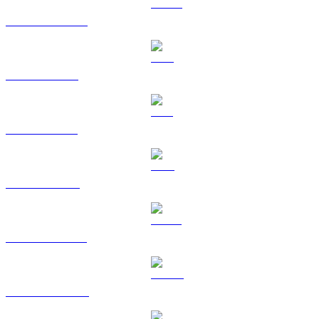
USDC către EUR
XRP către EUR
SOL către EUR
TRX către EUR
HYPE către EUR
DOGE către EUR