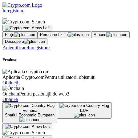
Înregistrare
Piețe
Persoane fizice
Afaceri
Descoperă
Autentificare
Înregistrare
Produse
Aplicația Crypto.com
Pentru utilizatorii obișnuiți
Obțineți
Onchain
Pentru pasionații de web3
Obțineți
Română
EUR
Spațiul Economic European