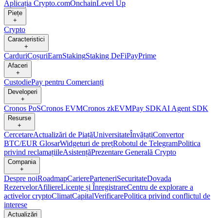
Aplicația Crypto.com
Onchain
Level Up
Piețe
+
Crypto
Caracteristici
+
Carduri
Coșuri
Earn
Staking
Staking DeFi
Pay
Prime
Afaceri
+
Custodie
Pay pentru Comercianți
Developeri
+
Cronos PoS
Cronos EVM
Cronos zkEVM
Pay SDK
AI Agent SDK
Resurse
+
Cercetare
Actualizări de Piață
Universitate
Învățați
Convertor
BTC/EUR
Glosar
Widgeturi de preț
Robotul de Telegram
Politica
privind reclamațiile
Asistență
Prezentare Generală Crypto
Compania
+
Despre noi
Roadmap
Cariere
Parteneri
Securitate
Dovada
Rezervelor
Afiliere
Licențe și Înregistrare
Centru de explorare a
activelor crypto
Climat
Capital
Verificare
Politica privind conflictul de
interese
Actualizări