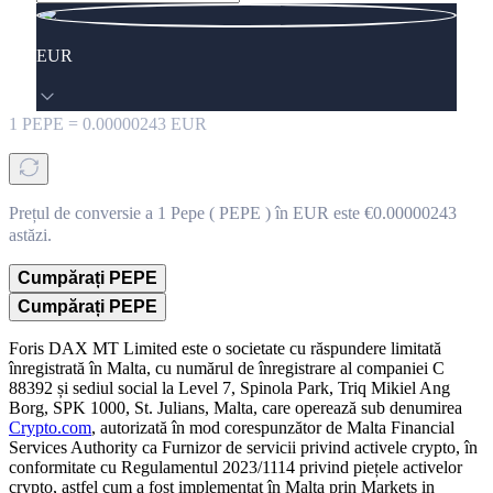
EUR
1
PEPE
=
0.00000243
EUR
Prețul de conversie a 1 Pepe ( PEPE ) în EUR este €0.00000243
astăzi.
Cumpărați PEPE
Cumpărați PEPE
Foris DAX MT Limited este o societate cu răspundere limitată
înregistrată în Malta, cu numărul de înregistrare al companiei C
88392 și sediul social la Level 7, Spinola Park, Triq Mikiel Ang
Borg, SPK 1000, St. Julians, Malta, care operează sub denumirea
Crypto.com
, autorizată în mod corespunzător de Malta Financial
Services Authority ca Furnizor de servicii privind activele crypto, în
conformitate cu Regulamentul 2023/1114 privind piețele activelor
crypto, astfel cum a fost implementat în Malta prin Markets in