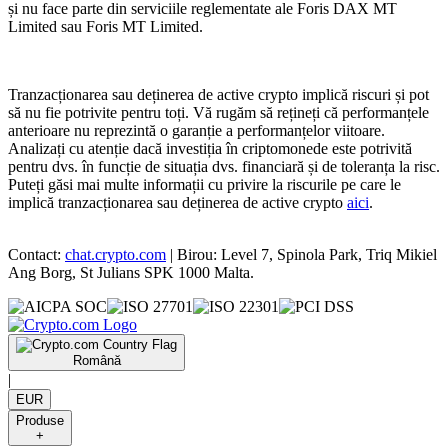
și nu face parte din serviciile reglementate ale Foris DAX MT
Limited sau Foris MT Limited.
Tranzacționarea sau deținerea de active crypto implică riscuri și pot
să nu fie potrivite pentru toți. Vă rugăm să rețineți că performanțele
anterioare nu reprezintă o garanție a performanțelor viitoare.
Analizați cu atenție dacă investiția în criptomonede este potrivită
pentru dvs. în funcție de situația dvs. financiară și de toleranța la risc.
Puteți găsi mai multe informații cu privire la riscurile pe care le
implică tranzacționarea sau deținerea de active crypto
aici
.
Contact:
chat.crypto.com
| Birou: Level 7, Spinola Park, Triq Mikiel
Ang Borg, St Julians SPK 1000 Malta.
Română
|
EUR
Produse
+