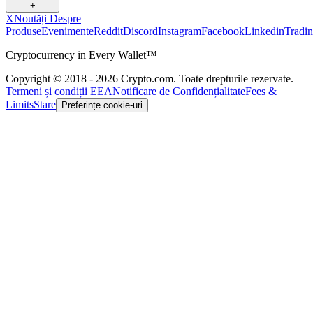
+
X
Noutăți Despre
Produse
Evenimente
Reddit
Discord
Instagram
Facebook
Linkedin
Tradi
Cryptocurrency in Every Wallet™
Copyright © 2018 - 2026 Crypto.com. Toate drepturile rezervate.
Termeni și condiții EEA
Notificare de Confidențialitate
Fees &
Limits
Stare
Preferințe cookie-uri