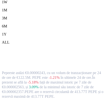
1W
1M
3M
6M
1Y
ALL
Rata de schimb și datele de piață ale
monedei Pepe ( PEPE ) către EUR
Pepeeste astăzi €0.00000243, cu un volum de tranzacționare pe 24
de ore de €122.5M. PEPE este
-1.21%
în ultimele 24 de ore.
În
prezent se află la
-5.18%
față de maximul istoric pe 7 zile de
€0.000002563,
și
3.09%
de la minimul său istoric de 7 zile de
€0.000002357.
PEPE are o rezervă circulantă de 413.77T PEPE și o
rezervă maximă de 413.77T PEPE.
Perechi de conversie Pepe populare