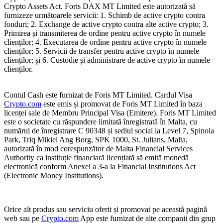
Crypto Assets Act. Foris DAX MT Limited este autorizată să
furnizeze următoarele servicii: 1. Schimb de active crypto contra
fonduri; 2. Exchange de active crypto contra alte active crypto; 3.
Primirea și transmiterea de ordine pentru active crypto în numele
clienților; 4. Executarea de ordine pentru active crypto în numele
clienților; 5. Servicii de transfer pentru active crypto în numele
clienților; și 6. Custodie și administrare de active crypto în numele
clienților.
Contul Cash este furnizat de Foris MT Limited. Cardul Visa
Crypto.com
este emis și promovat de Foris MT Limited în baza
licenței sale de Membru Principal Visa (Emitere). Foris MT Limited
este o societate cu răspundere limitată înregistrată în Malta, cu
numărul de înregistrare C 90348 și sediul social la Level 7, Spinola
Park, Triq Mikiel Ang Borg, SPK 1000, St. Julians, Malta,
autorizată în mod corespunzător de Malta Financial Services
Authority ca instituție financiară licențiată să emită monedă
electronică conform Anexei a 3-a la Financial Institutions Act
(Electronic Money Institutions).
Orice alt produs sau serviciu oferit și promovat pe această pagină
web sau pe
Crypto.com
App este furnizat de alte companii din grup