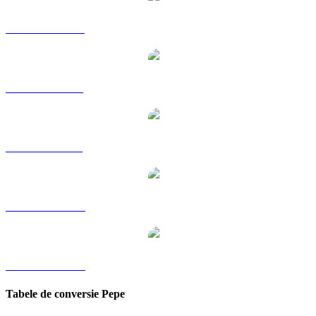
PEPE către HKD
PEPE către RUB
PEPE către SGD
PEPE către TWD
PEPE către KRW
Tabele de conversie Pepe