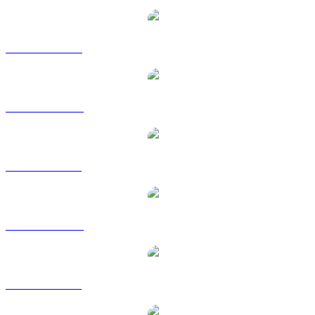
PEPE către USD
PEPE către AUD
PEPE către BRL
PEPE către CAD
PEPE către GBP