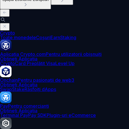
Crypto
Toate monedele
Coșuri
Earn
Staking
Aplicația Crypto.com
Pentru utilizatorii obișnuiți
Obțineți Aplicația
Crypto
Card Preplătit Visa
Level Up
Onchain
Pentru pasionații de web3
Obțineți Aplicația
Swap
Stake
Răsfoiți dApps
Pay
Pentru comercianți
Obțineți Aplicația
Terminal Pay
Pay SDK
Plugin-uri eCommerce