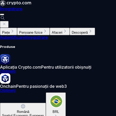
Înregistrare
Piețe
Persoane fizice
Afaceri
Descoperă
Autentificare
Înregistrare
Produse
Aplicația Crypto.com
Pentru utilizatorii obișnuiți
Obțineți
Onchain
Pentru pasionații de web3
Obțineți
Română
BRL
Spațiul Economic European