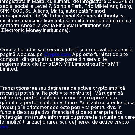
înregistrată în Malta, cu numărul de înregistrare C 90348 și
sediul social la Level 7, Spinola Park, Triq Mikiel Ang Borg,
SPK 1000, St. Julians, Malta, autorizată în mod
corespunzător de Malta Financial Services Authority ca
instituție financiară licențiată să emită monedă electronică
conform Anexei a 3-a la Financial Institutions Act
(Electronic Money Institutions).
Orice alt produs sau serviciu oferit și promovat pe această
pagină web sau pe
Crypto.com
App este furnizat de alte
companii din grup și nu face parte din serviciile
reglementate ale Foris DAX MT Limited sau Foris MT
Limited.
Tranzacționarea sau deținerea de active crypto implică
riscuri și pot să nu fie potrivite pentru toți. Vă rugăm să
rețineți că performanțele anterioare nu reprezintă o
garanție a performanțelor viitoare. Analizați cu atenție dacă
investiția în criptomonede este potrivită pentru dvs. în
funcție de situația dvs. financiară și de toleranța la risc.
Puteți găsi mai multe informații cu privire la riscurile pe care
le implică tranzacționarea sau deținerea de active crypto
aici
.