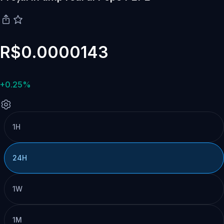
R$0.0000143
+0.25%
1H
24H
1W
1M