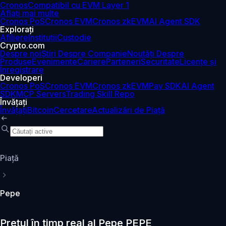
Cronos
Compatibil cu EVM Layer 1
Aflați mai multe
Cronos PoS
Cronos EVM
Cronos zkEVM
AI Agent SDK
Explorați
Afiliere
Instituții
Custodie
Crypto.com
Despre noi
Știri Despre Companie
Noutăți Despre
Produse
Evenimente
Cariere
Parteneri
Securitate
Licențe și
Înregistrare
Developeri
Cronos PoS
Cronos EVM
Cronos zkEVM
Pay SDK
AI Agent
SDK
MCP Servers
Trading Skill Repo
Învățați
Învățați
Bitcoin
Cercetare
Actualizări de Piață
Piaţă
Pepe
Prețul în timp real al Pepe PEPE