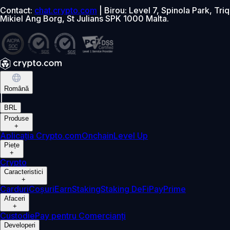
Contact:
chat.crypto.com
| Birou: Level 7, Spinola Park, Triq
Mikiel Ang Borg, St Julians SPK 1000 Malta.
Română
|
BRL
Produse
+
Aplicația Crypto.com
Onchain
Level Up
Piețe
+
Crypto
Caracteristici
+
Carduri
Coșuri
Earn
Staking
Staking DeFi
Pay
Prime
Afaceri
+
Custodie
Pay pentru Comercianți
Developeri