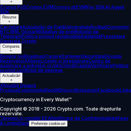
+
Cronos PoS
Cronos EVM
Cronos zkEVM
Pay SDK
AI Agent
SDK
Resurse
+
Cercetare
Actualizări de Piață
Universitate
Învățați
Convertor
BTC/BRL
Glosar
Widgeturi de preț
Robotul de
Telegram
Politica privind reclamațiile
Asistență
Prezentare
Generală Crypto
Compania
+
Despre noi
Roadmap
Cariere
Parteneri
Securitate
Dovada
Rezervelor
Afiliere
Licențe și Înregistrare
Centru de
explorare a activelor crypto
Climat
Capital
Verificare
Politica
privind conflictul de interese
Actualizări
+
X
Noutăți Despre
Produse
Evenimente
Reddit
Discord
Instagram
Facebook
Link
Cryptocurrency in Every Wallet™
Copyright © 2018 - 2026 Crypto.com. Toate drepturile
rezervate.
Termeni și condiții EEA
Notificare de Confidențialitate
Fees
& Limits
Stare
Preferințe cookie-uri