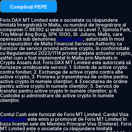
Cumpărați PEPE
Foris DAX MT Limited este o societate cu răspundere
limitată înregistrată în Malta, cu numărul de înregistrare al
companiei C 88392 și sediul social la Level 7, Spinola Park,
Triq Mikiel Ang Borg, SPK 1000, St. Julians, Malta, care
operează sub denumirea
Crypto.com
, autorizată în mod
corespunzător de Malta Financial Services Authority ca
Furnizor de servicii privind activele crypto, în conformitate
cu Regulamentul 2023/1114 privind piețele activelor crypto,
astfel cum a fost implementat în Malta prin Markets in
Crypto Assets Act. Foris DAX MT Limited este autorizată să
furnizeze următoarele servicii: 1. Schimb de active crypto
contra fonduri; 2. Exchange de active crypto contra alte
active crypto; 3. Primirea și transmiterea de ordine pentru
active crypto în numele clienților; 4. Executarea de ordine
pentru active crypto în numele clienților; 5. Servicii de
transfer pentru active crypto în numele clienților; și 6.
Custodie și administrare de active crypto în numele
clienților.
Contul Cash este furnizat de Foris MT Limited. Cardul Visa
Crypto.com
este emis și promovat de Foris MT Limited în
baza licenței sale de Membru Principal Visa (Emitere). Foris
MT Limited este o societate cu răspundere limitată