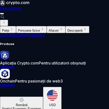
Înregistrare
Piețe
Persoane fizice
Afaceri
Descoperă
Autentificare
Înregistrare
Produse
Aplicația Crypto.com
Pentru utilizatorii obișnuiți
Obțineți
Onchain
Pentru pasionații de web3
Obțineți
Română
USD
Spațiul Economic European