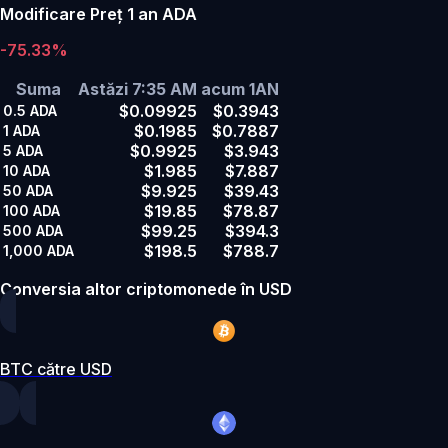
Modificare Preț 1 an ADA
-75.33%
Suma
Astăzi 7:35 AM
acum 1AN
$0.09925
$0.3943
0.5
ADA
$0.1985
$0.7887
1
ADA
$0.9925
$3.943
5
ADA
$1.985
$7.887
10
ADA
$9.925
$39.43
50
ADA
$19.85
$78.87
100
ADA
$99.25
$394.3
500
ADA
$198.5
$788.7
1,000
ADA
Conversia altor criptomonede în USD
BTC către USD