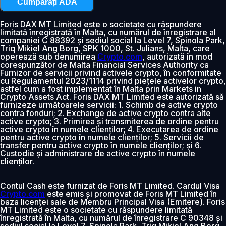
Cumpărați ADA
Foris DAX MT Limited este o societate cu răspundere
limitată înregistrată în Malta, cu numărul de înregistrare al
companiei C 88392 și sediul social la Level 7, Spinola Park,
Triq Mikiel Ang Borg, SPK 1000, St. Julians, Malta, care
operează sub denumirea
Crypto.com
, autorizată în mod
corespunzător de Malta Financial Services Authority ca
Furnizor de servicii privind activele crypto, în conformitate
cu Regulamentul 2023/1114 privind piețele activelor crypto,
astfel cum a fost implementat în Malta prin Markets in
Crypto Assets Act. Foris DAX MT Limited este autorizată să
furnizeze următoarele servicii: 1. Schimb de active crypto
contra fonduri; 2. Exchange de active crypto contra alte
active crypto; 3. Primirea și transmiterea de ordine pentru
active crypto în numele clienților; 4. Executarea de ordine
pentru active crypto în numele clienților; 5. Servicii de
transfer pentru active crypto în numele clienților; și 6.
Custodie și administrare de active crypto în numele
clienților.
Contul Cash este furnizat de Foris MT Limited. Cardul Visa
Crypto.com
este emis și promovat de Foris MT Limited în
baza licenței sale de Membru Principal Visa (Emitere). Foris
MT Limited este o societate cu răspundere limitată
înregistrată în Malta, cu numărul de înregistrare C 90348 și
sediul social la Level 7, Spinola Park, Triq Mikiel Ang Borg,