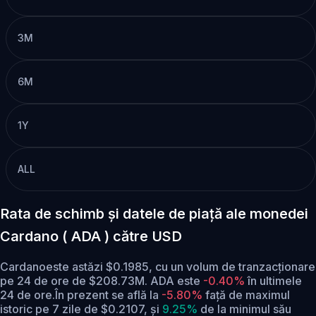
3M
6M
1Y
ALL
Rata de schimb și datele de piață ale monedei
Cardano ( ADA ) către USD
Cardanoeste astăzi $0.1985, cu un volum de tranzacționare
pe 24 de ore de $208.73M. ADA este
-0.40%
în ultimele
24 de ore.
În prezent se află la
-5.80%
față de maximul
istoric pe 7 zile de $0.2107,
și
9.25%
de la minimul său