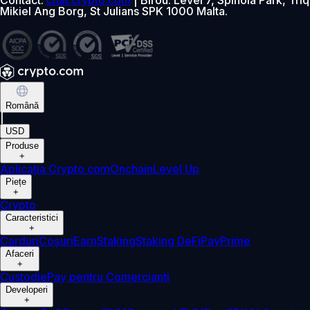
Mikiel Ang Borg, St Julians SPK 1000 Malta.
Română
|
USD
Produse
+
Aplicația Crypto.com
Onchain
Level Up
Piețe
+
Crypto
Caracteristici
+
Carduri
Coșuri
Earn
Staking
Staking DeFi
Pay
Prime
Afaceri
+
Custodie
Pay pentru Comercianți
Developeri
+