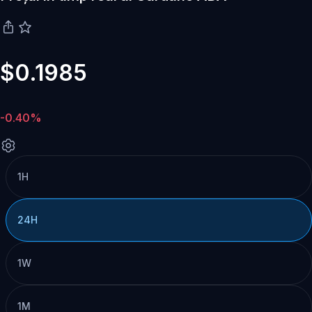
$0.1985
-0.40%
1H
24H
1W
1M