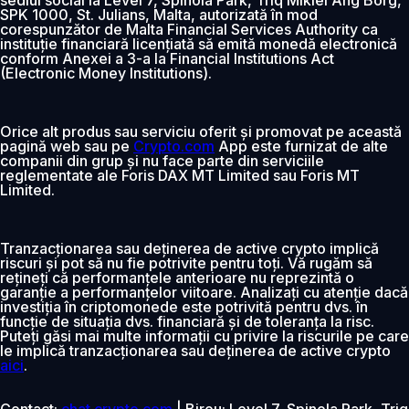
SPK 1000, St. Julians, Malta, autorizată în mod
corespunzător de Malta Financial Services Authority ca
instituție financiară licențiată să emită monedă electronică
conform Anexei a 3-a la Financial Institutions Act
(Electronic Money Institutions).
Orice alt produs sau serviciu oferit și promovat pe această
pagină web sau pe
Crypto.com
App este furnizat de alte
companii din grup și nu face parte din serviciile
reglementate ale Foris DAX MT Limited sau Foris MT
Limited.
Tranzacționarea sau deținerea de active crypto implică
riscuri și pot să nu fie potrivite pentru toți. Vă rugăm să
rețineți că performanțele anterioare nu reprezintă o
garanție a performanțelor viitoare. Analizați cu atenție dacă
investiția în criptomonede este potrivită pentru dvs. în
funcție de situația dvs. financiară și de toleranța la risc.
Puteți găsi mai multe informații cu privire la riscurile pe care
le implică tranzacționarea sau deținerea de active crypto
aici
.
Contact:
chat.crypto.com
| Birou: Level 7, Spinola Park, Triq