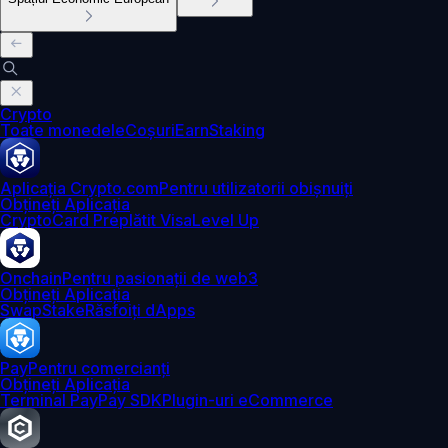
Crypto
Toate monedele
Coșuri
Earn
Staking
Aplicația Crypto.com
Pentru utilizatorii obișnuiți
Obțineți Aplicația
Crypto
Card Preplătit Visa
Level Up
Onchain
Pentru pasionații de web3
Obțineți Aplicația
Swap
Stake
Răsfoiți dApps
Pay
Pentru comercianți
Obțineți Aplicația
Terminal Pay
Pay SDK
Plugin-uri eCommerce