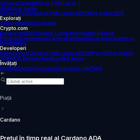
Cronos
Compatibil cu EVM Layer 1
Aflați mai multe
Cronos PoS
Cronos EVM
Cronos zkEVM
AI Agent SDK
Explorați
Afiliere
Instituții
Custodie
Crypto.com
Despre noi
Știri Despre Companie
Noutăți Despre
Produse
Evenimente
Cariere
Parteneri
Securitate
Licențe și
Înregistrare
Developeri
Cronos PoS
Cronos EVM
Cronos zkEVM
Pay SDK
AI Agent
SDK
MCP Servers
Trading Skill Repo
Învățați
Învățați
Bitcoin
Cercetare
Actualizări de Piață
Piaţă
Cardano
Prețul în timp real al Cardano ADA