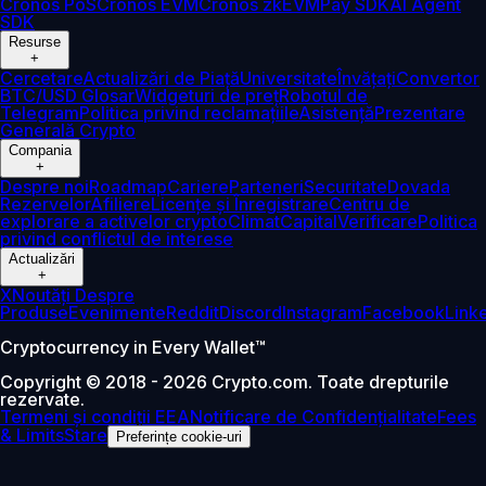
Cronos PoS
Cronos EVM
Cronos zkEVM
Pay SDK
AI Agent
SDK
Resurse
+
Cercetare
Actualizări de Piață
Universitate
Învățați
Convertor
BTC/USD
Glosar
Widgeturi de preț
Robotul de
Telegram
Politica privind reclamațiile
Asistență
Prezentare
Generală Crypto
Compania
+
Despre noi
Roadmap
Cariere
Parteneri
Securitate
Dovada
Rezervelor
Afiliere
Licențe și Înregistrare
Centru de
explorare a activelor crypto
Climat
Capital
Verificare
Politica
privind conflictul de interese
Actualizări
+
X
Noutăți Despre
Produse
Evenimente
Reddit
Discord
Instagram
Facebook
Link
Cryptocurrency in Every Wallet™
Copyright © 2018 - 2026 Crypto.com. Toate drepturile
rezervate.
Termeni și condiții EEA
Notificare de Confidențialitate
Fees
& Limits
Stare
Preferințe cookie-uri