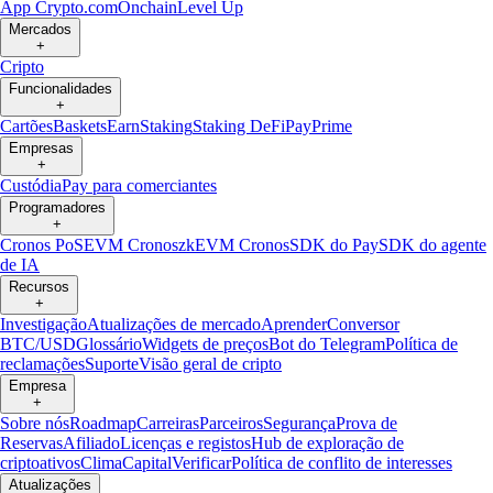
App Crypto.com
Onchain
Level Up
Mercados
+
Cripto
Funcionalidades
+
Cartões
Baskets
Earn
Staking
Staking DeFi
Pay
Prime
Empresas
+
Custódia
Pay para comerciantes
Programadores
+
Cronos PoS
EVM Cronos
zkEVM Cronos
SDK do Pay
SDK do agente
de IA
Recursos
+
Investigação
Atualizações de mercado
Aprender
Conversor
BTC/USD
Glossário
Widgets de preços
Bot do Telegram
Política de
reclamações
Suporte
Visão geral de cripto
Empresa
+
Sobre nós
Roadmap
Carreiras
Parceiros
Segurança
Prova de
Reservas
Afiliado
Licenças e registos
Hub de exploração de
criptoativos
Clima
Capital
Verificar
Política de conflito de interesses
Atualizações