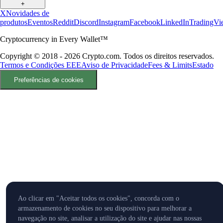
+
X
Novidades de
produtos
Eventos
Reddit
Discord
Instagram
Facebook
LinkedIn
TradingVi
Cryptocurrency in Every Wallet™
Copyright © 2018 - 2026 Crypto.com. Todos os direitos reservados.
Termos e Condições EEE
Aviso de Privacidade
Fees & Limits
Estado
Preferências de cookies
Ao clicar em "Aceitar todos os cookies", concorda com o
armazenamento de cookies no seu dispositivo para melhorar a
navegação no site, analisar a utilização do site e ajudar nas nossas