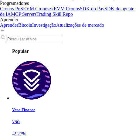
Programadores
Cronos PoS
EVM Cronos
zkEVM Cronos
SDK do Pay
SDK do agente
de IA
MCP Servers
Trading Skill Repo
Aprender
Aprender
Bitcoin
Investigação
Atualizações de mercado
Popular
Veno Finance
VNO
-2.27%