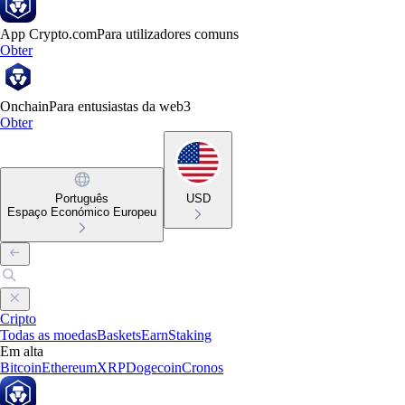
App Crypto.com
Para utilizadores comuns
Obter
Onchain
Para entusiastas da web3
Obter
Português
USD
Espaço Económico Europeu
Cripto
Todas as moedas
Baskets
Earn
Staking
Em alta
Bitcoin
Ethereum
XRP
Dogecoin
Cronos