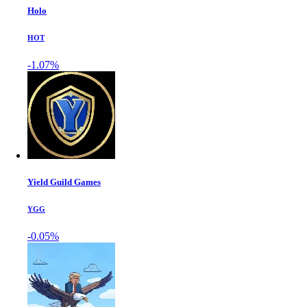
Holo
HOT
-1.07%
Yield Guild Games
YGG
-0.05%