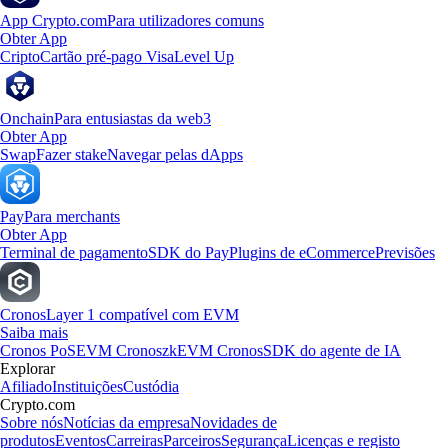
App Crypto.com
Para utilizadores comuns
Obter App
Cripto
Cartão pré-pago Visa
Level Up
Onchain
Para entusiastas da web3
Obter App
Swap
Fazer stake
Navegar pelas dApps
Pay
Para merchants
Obter App
Terminal de pagamento
SDK do Pay
Plugins de eCommerce
Previsões
Cronos
Layer 1 compatível com EVM
Saiba mais
Cronos PoS
EVM Cronos
zkEVM Cronos
SDK do agente de IA
Explorar
Afiliado
Instituições
Custódia
Crypto.com
Sobre nós
Notícias da empresa
Novidades de
produtos
Eventos
Carreiras
Parceiros
Segurança
Licenças e registo