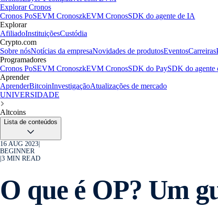
Explorar Cronos
Cronos PoS
EVM Cronos
zkEVM Cronos
SDK do agente de IA
Explorar
Afiliado
Instituições
Custódia
Crypto.com
Sobre nós
Notícias da empresa
Novidades de produtos
Eventos
Carreiras
Programadores
Cronos PoS
EVM Cronos
zkEVM Cronos
SDK do Pay
SDK do agente 
Aprender
Aprender
Bitcoin
Investigação
Atualizações de mercado
UNIVERSIDADE
Altcoins
Lista de conteúdos
16 AUG 2023
|
BEGINNER
|
3
MIN READ
O que é OP? Um gu