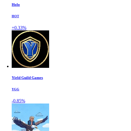
Holo
HOT
+0.33%
Yield Guild Games
YGG
-0.85%