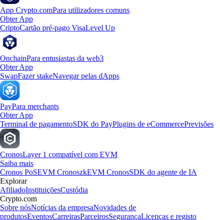
App Crypto.com
Para utilizadores comuns
Obter App
Cripto
Cartão pré-pago Visa
Level Up
Onchain
Para entusiastas da web3
Obter App
Swap
Fazer stake
Navegar pelas dApps
Pay
Para merchants
Obter App
Terminal de pagamento
SDK do Pay
Plugins de eCommerce
Previsões
Cronos
Layer 1 compatível com EVM
Saiba mais
Cronos PoS
EVM Cronos
zkEVM Cronos
SDK do agente de IA
Explorar
Afiliado
Instituições
Custódia
Crypto.com
Sobre nós
Notícias da empresa
Novidades de
produtos
Eventos
Carreiras
Parceiros
Segurança
Licenças e registo