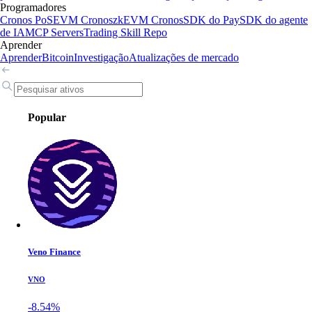
Programadores
Cronos PoS
EVM Cronos
zkEVM Cronos
SDK do Pay
SDK do agente
de IA
MCP Servers
Trading Skill Repo
Aprender
Aprender
Bitcoin
Investigação
Atualizações de mercado
Popular
Veno Finance
VNO
-8.54%