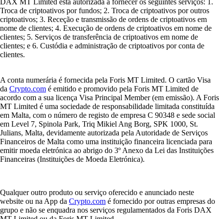
DAX MT Limited está autorizada a fornecer os seguintes serviços: 1.
Troca de criptoativos por fundos; 2. Troca de criptoativos por outros
criptoativos; 3. Receção e transmissão de ordens de criptoativos em
nome de clientes; 4. Execução de ordens de criptoativos em nome de
clientes; 5. Serviços de transferência de criptoativos em nome de
clientes; e 6. Custódia e administração de criptoativos por conta de
clientes.
A conta numerária é fornecida pela Foris MT Limited. O cartão Visa
da
Crypto.com
é emitido e promovido pela Foris MT Limited de
acordo com a sua licença Visa Principal Member (em emissão). A Foris
MT Limited é uma sociedade de responsabilidade limitada constituída
em Malta, com o número de registo de empresa C 90348 e sede social
em Level 7, Spinola Park, Triq Mikiel Ang Borg, SPK 1000, St.
Julians, Malta, devidamente autorizada pela Autoridade de Serviços
Financeiros de Malta como uma instituição financeira licenciada para
emitir moeda eletrónica ao abrigo do 3º Anexo da Lei das Instituições
Financeiras (Instituições de Moeda Eletrónica).
Qualquer outro produto ou serviço oferecido e anunciado neste
website ou na App da
Crypto.com
é fornecido por outras empresas do
grupo e não se enquadra nos serviços regulamentados da Foris DAX
MT Limited ou da Foris MT Limited.