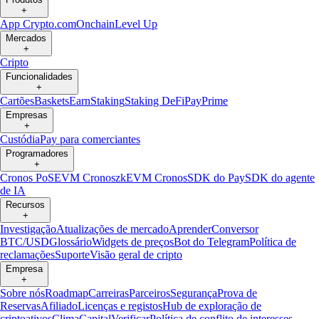
+
App Crypto.com
Onchain
Level Up
Mercados
+
Cripto
Funcionalidades
+
Cartões
Baskets
Earn
Staking
Staking DeFi
Pay
Prime
Empresas
+
Custódia
Pay para comerciantes
Programadores
+
Cronos PoS
EVM Cronos
zkEVM Cronos
SDK do Pay
SDK do agente
de IA
Recursos
+
Investigação
Atualizações de mercado
Aprender
Conversor
BTC/USD
Glossário
Widgets de preços
Bot do Telegram
Política de
reclamações
Suporte
Visão geral de cripto
Empresa
+
Sobre nós
Roadmap
Carreiras
Parceiros
Segurança
Prova de
Reservas
Afiliado
Licenças e registos
Hub de exploração de
criptoativos
Clima
Capital
Verificar
Política de conflito de interesses