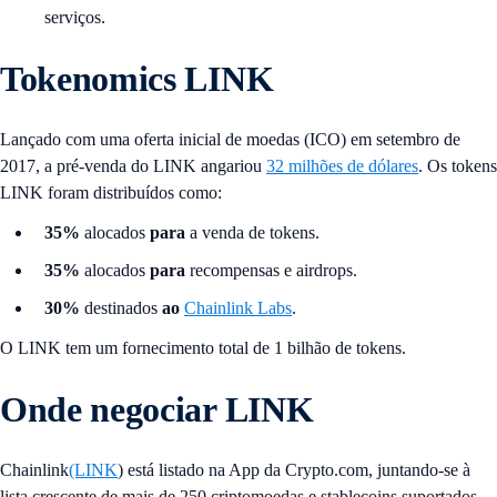
serviços.
Tokenomics LINK
Lançado com uma oferta inicial de moedas (ICO) em setembro de
2017, a pré-venda do LINK angariou
32 milhões de dólares
. Os tokens
LINK foram distribuídos como:
35%
alocados
para
a venda de tokens.
35%
alocados
para
recompensas e airdrops.
30%
destinados
ao
Chainlink Labs
.
O LINK tem um fornecimento total de 1 bilhão de tokens.
Onde negociar LINK
Chainlink
(LINK
) está listado na App da Crypto.com, juntando-se à
lista crescente de mais de 250 criptomoedas e stablecoins suportados,