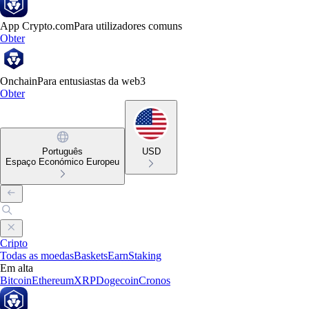
App Crypto.com
Para utilizadores comuns
Obter
Onchain
Para entusiastas da web3
Obter
Português
USD
Espaço Económico Europeu
Cripto
Todas as moedas
Baskets
Earn
Staking
Em alta
Bitcoin
Ethereum
XRP
Dogecoin
Cronos