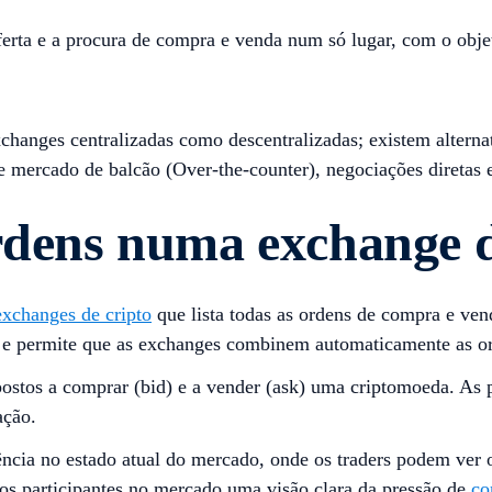
erta e a procura de compra e venda num só lugar, com o obje
exchanges centralizadas como descentralizadas; existem alt
e mercado de balcão (Over-the-counter), negociações diretas 
rdens numa exchange d
exchanges de cripto
que lista todas as ordens de compra e ve
e permite que as exchanges combinem automaticamente as o
ispostos a comprar (bid) e a vender (ask) uma criptomoeda. A
ação.
ência no estado atual do mercado, onde os traders podem ver
os participantes no mercado uma visão clara da pressão de
co