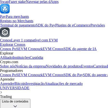
Swap
Fazer stake
Navegar pelas dApps
Pay
Para merchants
Registo no Merchants
Terminal de pagamento
SDK do Pay
Plugins de eCommerce
Previsões
Cronos
Layer 1 compatível com EVM
Explorar Cronos
Cronos PoS
EVM Cronos
zkEVM Cronos
SDK do agente de IA
Explorar
Afiliado
Instituições
Custódia
Crypto.com
Sobre nós
Notícias da empresa
Novidades de produtos
Eventos
Carreiras
Programadores
Cronos PoS
EVM Cronos
zkEVM Cronos
SDK do Pay
SDK do agente 
Aprender
Aprender
Bitcoin
Investigação
Atualizações de mercado
UNIVERSIDADE
Trading
Lista de conteúdos