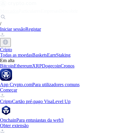
Mercados
Particulares
Empresas
Descobrir
/
Iniciar sessão
Registar
Cripto
Todas as moedas
Baskets
Earn
Staking
Em alta
Bitcoin
Ethereum
XRP
Dogecoin
Cronos
App Crypto.com
Para utilizadores comuns
Começar
Cripto
Cartão pré-pago Visa
Level Up
Onchain
Para entusiastas da web3
Obter extensão