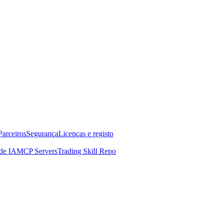
Parceiros
Segurança
Licenças e registo
de IA
MCP Servers
Trading Skill Repo