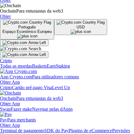
Obter
Onchain
Para entusiastas da web3
Obter
Português
USD
Espaço Económico Europeu
Cripto
Todas as moedas
Baskets
Earn
Staking
App Crypto.com
Para utilizadores comuns
Obter App
Cripto
Cartão pré-pago Visa
Level Up
Onchain
Para entusiastas da web3
Obter App
Swap
Fazer stake
Navegar pelas dApps
Pay
Para merchants
Obter App
Terminal de pagamento
SDK do Pay
Plugins de eCommerce
Previsões