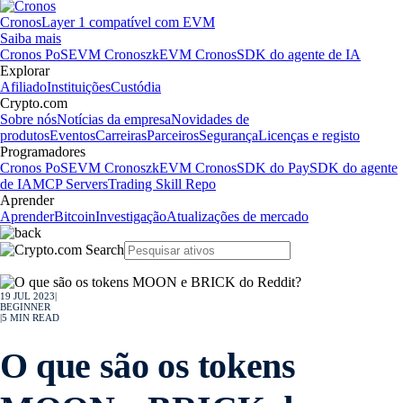
Cronos
Layer 1 compatível com EVM
Saiba mais
Cronos PoS
EVM Cronos
zkEVM Cronos
SDK do agente de IA
Explorar
Afiliado
Instituições
Custódia
Crypto.com
Sobre nós
Notícias da empresa
Novidades de
produtos
Eventos
Carreiras
Parceiros
Segurança
Licenças e registo
Programadores
Cronos PoS
EVM Cronos
zkEVM Cronos
SDK do Pay
SDK do agente
de IA
MCP Servers
Trading Skill Repo
Aprender
Aprender
Bitcoin
Investigação
Atualizações de mercado
19 JUL 2023
|
BEGINNER
|
5
MIN READ
O que são os tokens