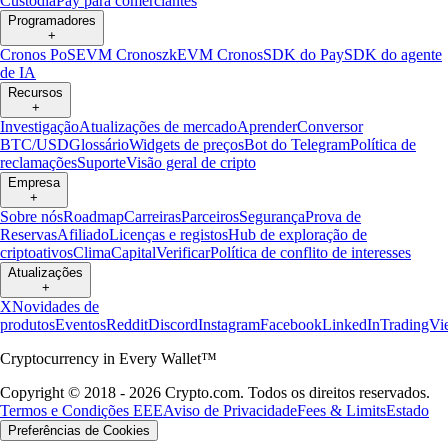
Custódia
Pay para comerciantes
Programadores
+
Cronos PoS
EVM Cronos
zkEVM Cronos
SDK do Pay
SDK do agente
de IA
Recursos
+
Investigação
Atualizações de mercado
Aprender
Conversor
BTC/USD
Glossário
Widgets de preços
Bot do Telegram
Política de
reclamações
Suporte
Visão geral de cripto
Empresa
+
Sobre nós
Roadmap
Carreiras
Parceiros
Segurança
Prova de
Reservas
Afiliado
Licenças e registos
Hub de exploração de
criptoativos
Clima
Capital
Verificar
Política de conflito de interesses
Atualizações
+
X
Novidades de
produtos
Eventos
Reddit
Discord
Instagram
Facebook
LinkedIn
TradingVi
Cryptocurrency in Every Wallet™
Copyright © 2018 - 2026 Crypto.com. Todos os direitos reservados.
Termos e Condições EEE
Aviso de Privacidade
Fees & Limits
Estado
Preferências de Cookies