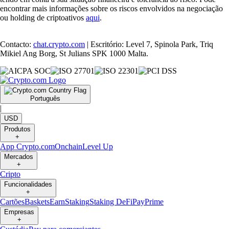
encontrar mais informações sobre os riscos envolvidos na negociação
ou holding de criptoativos
aqui
.
Contacto:
chat.crypto.com
| Escritório: Level 7, Spinola Park, Triq
Mikiel Ang Borg, St Julians SPK 1000 Malta.
Português
|
USD
Produtos
+
App Crypto.com
Onchain
Level Up
Mercados
+
Cripto
Funcionalidades
+
Cartões
Baskets
Earn
Staking
Staking DeFi
Pay
Prime
Empresas
+