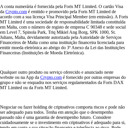
A conta numerária é fornecida pela Foris MT Limited. O cartão Visa
da
Crypto.com
é emitido e promovido pela Foris MT Limited de
acordo com a sua licença Visa Principal Member (em emissão). A Foris
MT Limited é uma sociedade de responsabilidade limitada constituída
em Malta, com o número de registo de empresa C 90348 e sede social
em Level 7, Spinola Park, Triq Mikiel Ang Borg, SPK 1000, St.
Julians, Malta, devidamente autorizada pela Autoridade de Serviços
Financeiros de Malta como uma instituição financeira licenciada para
emitir moeda eletrónica ao abrigo do 3º Anexo da Lei das Instituições
Financeiras (Instituições de Moeda Eletrónica).
Qualquer outro produto ou serviço oferecido e anunciado neste
website ou na App da
Crypto.com
é fornecido por outras empresas do
grupo e não se enquadra nos serviços regulamentados da Foris DAX
MT Limited ou da Foris MT Limited.
Negociar ou fazer holding de criptoativos comporta riscos e pode não
ser adequado para todos. Tenha em atenção que o desempenho
passado não é uma garantia de desempenho futuro. Considere
cuidadosamente se o investimento em criptoativos é adequado para si,
tendo em conta a sua situação financeira e tolerância ao risco. Pode