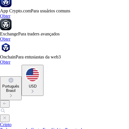
App Crypto.com
Para usuários comuns
Obter
Exchange
Para traders avançados
Obter
Onchain
Para entusiastas da web3
Obter
Português
USD
Brasil
Cripto