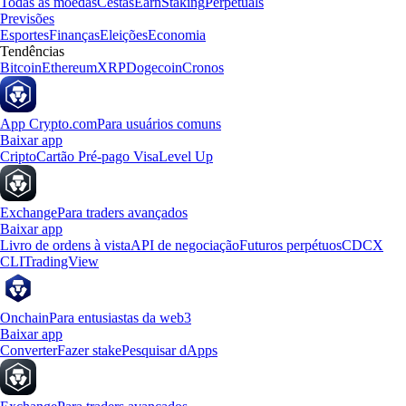
Todas as moedas
Cestas
Earn
Staking
Perpetuals
Previsões
Esportes
Finanças
Eleições
Economia
Tendências
Bitcoin
Ethereum
XRP
Dogecoin
Cronos
App Crypto.com
Para usuários comuns
Baixar app
Cripto
Cartão Pré-pago Visa
Level Up
Exchange
Para traders avançados
Baixar app
Livro de ordens à vista
API de negociação
Futuros perpétuos
CDCX
CLI
TradingView
Onchain
Para entusiastas da web3
Baixar app
Converter
Fazer stake
Pesquisar dApps