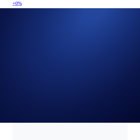
+0%
Comece a usar a Crypto.com
Cadastre-se
19 SEP 2023
|
NOTÍCIAS DE PRODUTOS
PYUSD is now Available
for Recurring Buys in the
Crypto.com App
Automate your purchases for over 75 tokens