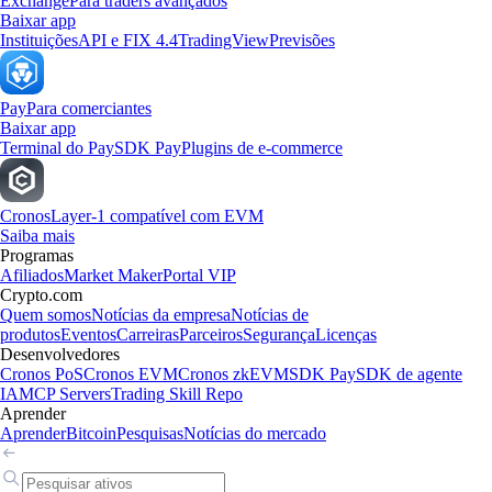
Exchange
Para traders avançados
Baixar app
Instituições
API e FIX 4.4
TradingView
Previsões
Pay
Para comerciantes
Baixar app
Terminal do Pay
SDK Pay
Plugins de e-commerce
Cronos
Layer-1 compatível com EVM
Saiba mais
Programas
Afiliados
Market Maker
Portal VIP
Crypto.com
Quem somos
Notícias da empresa
Notícias de
produtos
Eventos
Carreiras
Parceiros
Segurança
Licenças
Desenvolvedores
Cronos PoS
Cronos EVM
Cronos zkEVM
SDK Pay
SDK de agente
IA
MCP Servers
Trading Skill Repo
Aprender
Aprender
Bitcoin
Pesquisas
Notícias do mercado