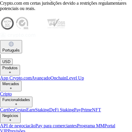
Crypto.com em certas jurisdições devido a restrições regulamentares
potenciais ou reais.
Português
|
USD
Produtos
+
App Crypto.com
Avançado
Onchain
Level Up
Mercados
+
Cripto
Funcionalidades
+
Cartões
Cestas
Earn
Staking
DeFi Staking
Pay
Prime
NFT
Negócios
+
API de negociação
Pay para comerciantes
Programa MM
Portal
VIP
Previsões