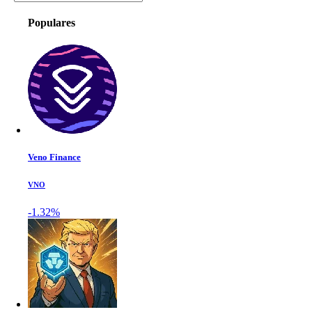
Populares
Veno Finance
VNO
-1.32%