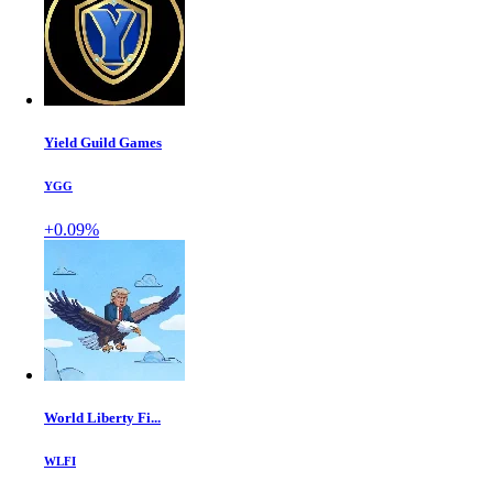
Yield Guild Games
YGG
+0.09%
World Liberty Fi...
WLFI