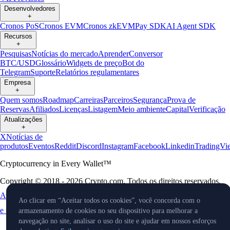
Desenvolvedores
+
Cronos PoS
Cronos EVM
Cronos zkEVM
Pay SDK
AI Agent SDK
Recursos
+
Pesquisas
Notícias do mercado
Aprender
Conversor
BTC/USD
Glossário
Widgets de preço
Bot do
Telegram
Suporte
Relatórios regulamentares
Empresa
+
Quem somos
Roadmap
Carreiras
Parceiros
Segurança
Prova de
Reservas
Afiliados
Licenças
Listagem
Meio ambiente
Capital
Verificação
Atualizações
+
X
Notícias de
produtos
Eventos
Reddit
Discord
Instagram
Facebook
Linkedin
TradingVi
Cryptocurrency in Every Wallet™
Copyright © 2018 - 2026 Crypto.com. Todos os direitos reservados.
Aviso de Privacidade
Status
Localização
Preferências de cookies
Ao clicar em “Aceitar todos os cookies”, você concorda com o
e idioma
armazenamento de cookies no seu dispositivo para melhorar a
navegação no site, analisar o uso do site e ajudar em nossos esforços