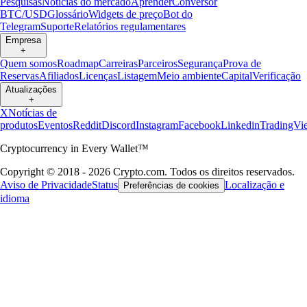
Pesquisas
Notícias do mercado
Aprender
Conversor
BTC/USD
Glossário
Widgets de preço
Bot do
Telegram
Suporte
Relatórios regulamentares
Empresa
+
Quem somos
Roadmap
Carreiras
Parceiros
Segurança
Prova de
Reservas
Afiliados
Licenças
Listagem
Meio ambiente
Capital
Verificação
Atualizações
+
X
Notícias de
produtos
Eventos
Reddit
Discord
Instagram
Facebook
Linkedin
TradingVi
Cryptocurrency in Every Wallet™
Copyright © 2018 - 2026 Crypto.com. Todos os direitos reservados.
Aviso de Privacidade
Status
Localização e
Preferências de cookies
idioma