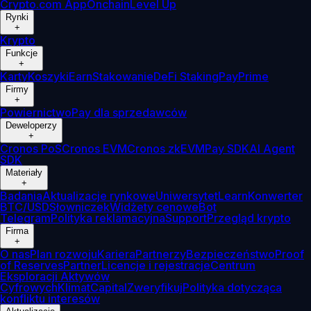
Crypto.com App
Onchain
Level Up
Rynki
+
Krypto
Funkcje
+
Karty
Koszyki
Earn
Stakowanie
DeFi Staking
Pay
Prime
Firmy
+
Powiernictwo
Pay dla sprzedawców
Deweloperzy
+
Cronos PoS
Cronos EVM
Cronos zkEVM
Pay SDK
AI Agent
SDK
Materiały
+
Badania
Aktualizacje rynkowe
Uniwersytet
Learn
Konwerter
BTC/USD
Słowniczek
Widżety cenowe
Bot
Telegram
Polityka reklamacyjna
Support
Przegląd krypto
Firma
+
O nas
Plan rozwoju
Kariera
Partnerzy
Bezpieczeństwo
Proof
of Reserves
Partner
Licencje i rejestracje
Centrum
Eksploracji Aktywów
Cyfrowych
Klimat
Capital
Zweryfikuj
Polityka dotycząca
konfliktu interesów