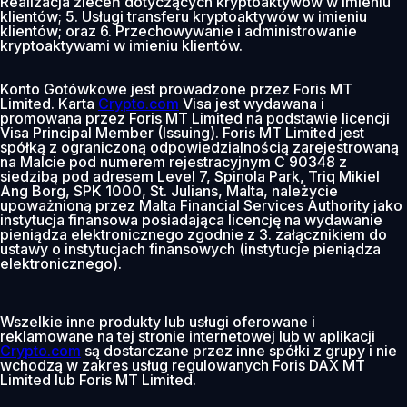
Realizacja zleceń dotyczących kryptoaktywów w imieniu
klientów; 5. Usługi transferu kryptoaktywów w imieniu
klientów; oraz 6. Przechowywanie i administrowanie
kryptoaktywami w imieniu klientów.
Konto Gotówkowe jest prowadzone przez Foris MT
Limited. Karta
Crypto.com
Visa jest wydawana i
promowana przez Foris MT Limited na podstawie licencji
Visa Principal Member (Issuing). Foris MT Limited jest
spółką z ograniczoną odpowiedzialnością zarejestrowaną
na Malcie pod numerem rejestracyjnym C 90348 z
siedzibą pod adresem Level 7, Spinola Park, Triq Mikiel
Ang Borg, SPK 1000, St. Julians, Malta, należycie
upoważnioną przez Malta Financial Services Authority jako
instytucja finansowa posiadająca licencję na wydawanie
pieniądza elektronicznego zgodnie z 3. załącznikiem do
ustawy o instytucjach finansowych (instytucje pieniądza
elektronicznego).
Wszelkie inne produkty lub usługi oferowane i
reklamowane na tej stronie internetowej lub w aplikacji
Crypto.com
są dostarczane przez inne spółki z grupy i nie
wchodzą w zakres usług regulowanych Foris DAX MT
Limited lub Foris MT Limited.