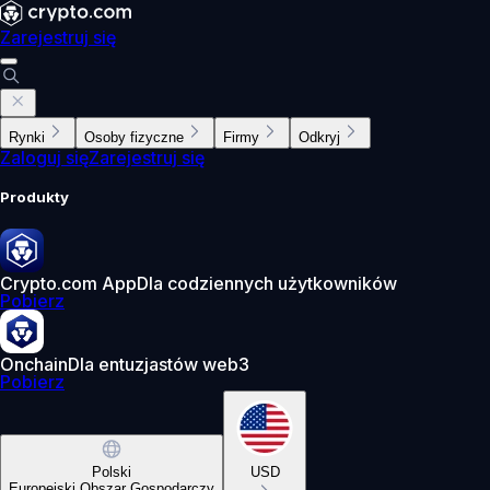
Zarejestruj się
Rynki
Osoby fizyczne
Firmy
Odkryj
Zaloguj się
Zarejestruj się
Produkty
Crypto.com App
Dla codziennych użytkowników
Pobierz
Onchain
Dla entuzjastów web3
Pobierz
Polski
USD
Europejski Obszar Gospodarczy