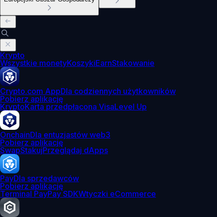
Krypto
Wszystkie monety
Koszyki
Earn
Stakowanie
Crypto.com App
Dla codziennych użytkowników
Pobierz aplikację
Krypto
Karta przedpłacona Visa
Level Up
Onchain
Dla entuzjastów web3
Pobierz aplikację
Swap
Stakuj
Przeglądaj dApps
Pay
Dla sprzedawców
Pobierz aplikację
Terminal Pay
Pay SDK
Wtyczki eCommerce