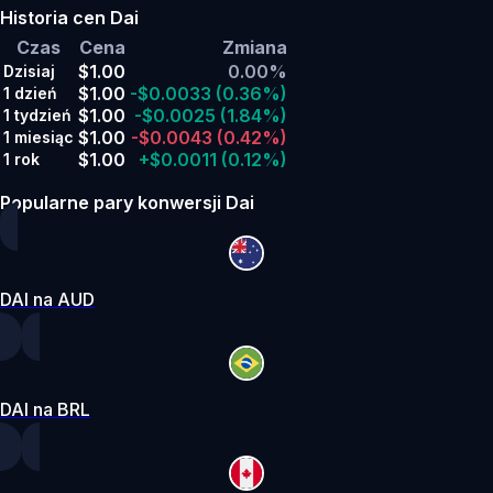
Historia cen Dai
Czas
Cena
Zmiana
$1.00
0.00%
Dzisiaj
$1.00
-$0.0033
(0.36%)
1 dzień
$1.00
-$0.0025
(1.84%)
1 tydzień
$1.00
-$0.0043
(0.42%)
1 miesiąc
$1.00
+$0.0011
(0.12%)
1 rok
Popularne pary konwersji Dai
DAI na AUD
DAI na BRL