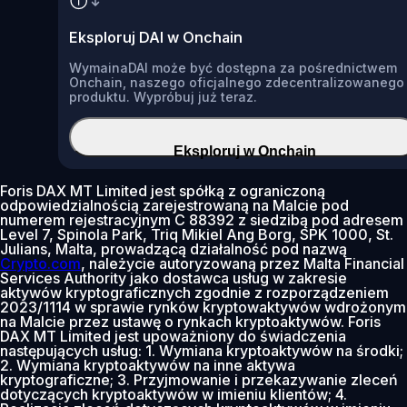
Eksploruj DAI w Onchain
WymainaDAI może być dostępna za pośrednictwem
Onchain, naszego oficjalnego zdecentralizowanego
produktu. Wypróbuj już teraz.
Eksploruj w Onchain
Foris DAX MT Limited jest spółką z ograniczoną
odpowiedzialnością zarejestrowaną na Malcie pod
numerem rejestracyjnym C 88392 z siedzibą pod adresem
Level 7, Spinola Park, Triq Mikiel Ang Borg, SPK 1000, St.
Julians, Malta, prowadzącą działalność pod nazwą
Crypto.com
, należycie autoryzowaną przez Malta Financial
Services Authority jako dostawca usług w zakresie
aktywów kryptograficznych zgodnie z rozporządzeniem
2023/1114 w sprawie rynków kryptowaktywów wdrożonym
na Malcie przez ustawę o rynkach kryptoaktywów. Foris
DAX MT Limited jest upoważniony do świadczenia
następujących usług: 1. Wymiana kryptoaktywów na środki;
2. Wymiana kryptoaktywów na inne aktywa
kryptograficzne; 3. Przyjmowanie i przekazywanie zleceń
dotyczących kryptoaktywów w imieniu klientów; 4.