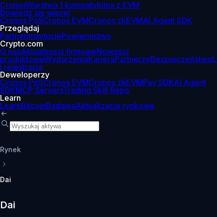
Cronos
Warstwa 1 kompatybilna z EVM
Dowiedz się więcej
Cronos PoS
Cronos EVM
Cronos zkEVM
AI Agent SDK
Przeglądaj
Partner
Instytucje
Powiernictwo
Crypto.com
O nas
Aktualności firmowe
Nowości
produktowe
Wydarzenia
Kariera
Partnerzy
Bezpieczeństwo
L
i rejestracja
Deweloperzy
Cronos PoS
Cronos EVM
Cronos zkEVM
Pay SDK
AI Agent
SDK
MCP Servers
Trading Skill Repo
Learn
Learn
Bitcoin
Badania
Aktualizacje rynkowe
Rynek
Dai
Dai