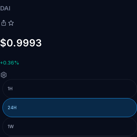
DAI
$0.9993
+0.36%
1H
24H
1W