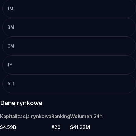
1M
3M
6M
1Y
ALL
Dane rynkowe
Kapitalizacja rynkowa
Ranking
Wolumen 24h
$4.59B
#20
$41.22M