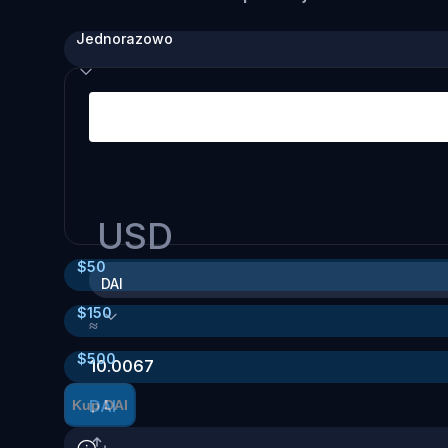
Jednorazowo
USD
$
50
DAI
$
150
≈
$
500
10.0067
DAI
Kup DAI