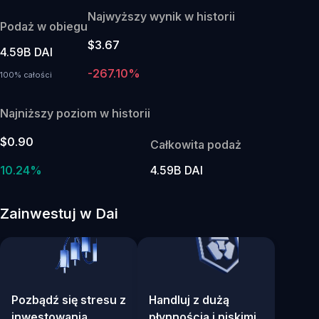
Najwyższy wynik w historii
Podaż w obiegu
$3.67
4.59B DAI
-267.10%
100% całości
Najniższy poziom w historii
$0.90
Całkowita podaż
10.24%
4.59B DAI
Zainwestuj w Dai
Pozbądź się stresu z
Handluj z dużą
inwestowania
płynnością i niskimi