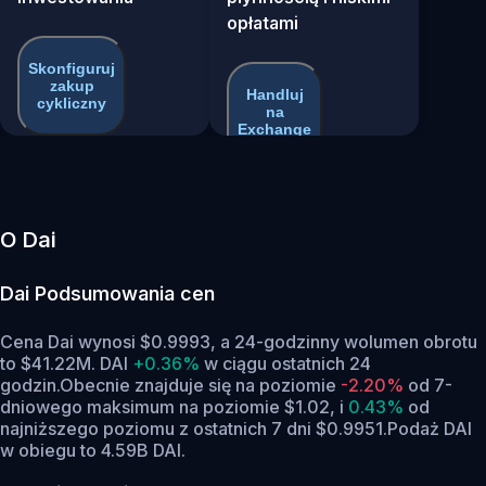
opłatami
Skonfiguruj
zakup
Handluj
cykliczny
na
Exchange
O Dai
Dai
Podsumowania cen
Cena Dai wynosi $0.9993, a 24-godzinny wolumen obrotu
to $41.22M. DAI
+0.36%
w ciągu ostatnich 24
godzin.
Obecnie znajduje się na poziomie
-2.20%
od 7-
dniowego maksimum na poziomie $1.02,
i
0.43%
od
najniższego poziomu z ostatnich 7 dni $0.9951.
Podaż DAI
w obiegu to 4.59B DAI.