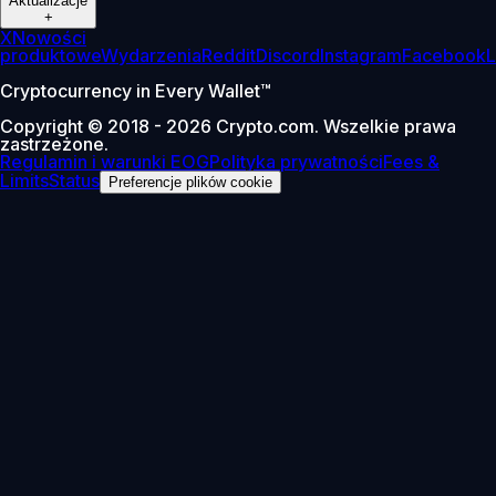
Aktualizacje
+
X
Nowości
produktowe
Wydarzenia
Reddit
Discord
Instagram
Facebook
L
Cryptocurrency in Every Wallet™
Copyright © 2018 - 2026 Crypto.com. Wszelkie prawa
zastrzeżone.
Regulamin i warunki EOG
Polityka prywatności
Fees &
Limits
Status
Preferencje plików cookie