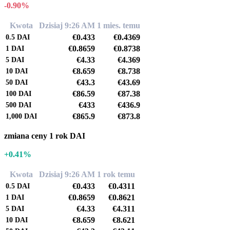
-0.90%
Kwota
Dzisiaj 9:26 AM
1 mies. temu
€0.433
€0.4369
0.5
DAI
€0.8659
€0.8738
1
DAI
€4.33
€4.369
5
DAI
€8.659
€8.738
10
DAI
€43.3
€43.69
50
DAI
€86.59
€87.38
100
DAI
€433
€436.9
500
DAI
€865.9
€873.8
1,000
DAI
zmiana ceny 1 rok DAI
+0.41%
Kwota
Dzisiaj 9:26 AM
1 rok temu
€0.433
€0.4311
0.5
DAI
€0.8659
€0.8621
1
DAI
€4.33
€4.311
5
DAI
€8.659
€8.621
10
DAI