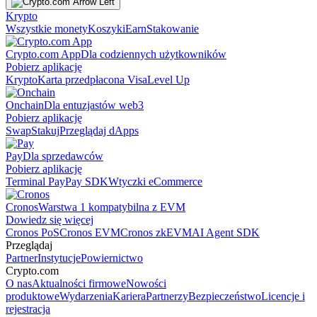
Krypto
Wszystkie monety
Koszyki
Earn
Stakowanie
Crypto.com App
Dla codziennych użytkowników
Pobierz aplikację
Krypto
Karta przedpłacona Visa
Level Up
Onchain
Dla entuzjastów web3
Pobierz aplikację
Swap
Stakuj
Przeglądaj dApps
Pay
Dla sprzedawców
Pobierz aplikację
Terminal Pay
Pay SDK
Wtyczki eCommerce
Cronos
Warstwa 1 kompatybilna z EVM
Dowiedz się więcej
Cronos PoS
Cronos EVM
Cronos zkEVM
AI Agent SDK
Przeglądaj
Partner
Instytucje
Powiernictwo
Crypto.com
O nas
Aktualności firmowe
Nowości
produktowe
Wydarzenia
Kariera
Partnerzy
Bezpieczeństwo
Licencje i
rejestracja