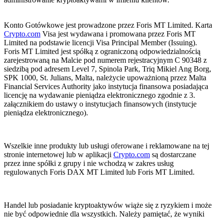
Konto Gotówkowe jest prowadzone przez Foris MT Limited. Karta
Crypto.com
Visa jest wydawana i promowana przez Foris MT
Limited na podstawie licencji Visa Principal Member (Issuing).
Foris MT Limited jest spółką z ograniczoną odpowiedzialnością
zarejestrowaną na Malcie pod numerem rejestracyjnym C 90348 z
siedzibą pod adresem Level 7, Spinola Park, Triq Mikiel Ang Borg,
SPK 1000, St. Julians, Malta, należycie upoważnioną przez Malta
Financial Services Authority jako instytucja finansowa posiadająca
licencję na wydawanie pieniądza elektronicznego zgodnie z 3.
załącznikiem do ustawy o instytucjach finansowych (instytucje
pieniądza elektronicznego).
Wszelkie inne produkty lub usługi oferowane i reklamowane na tej
stronie internetowej lub w aplikacji
Crypto.com
są dostarczane
przez inne spółki z grupy i nie wchodzą w zakres usług
regulowanych Foris DAX MT Limited lub Foris MT Limited.
Handel lub posiadanie kryptoaktywów wiąże się z ryzykiem i może
nie być odpowiednie dla wszystkich. Należy pamiętać, że wyniki