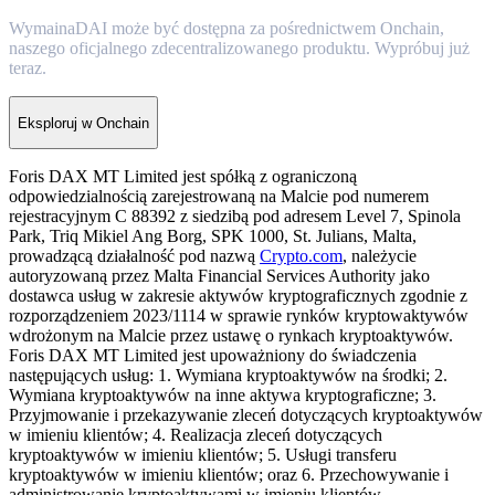
WymainaDAI może być dostępna za pośrednictwem Onchain,
naszego oficjalnego zdecentralizowanego produktu. Wypróbuj już
teraz.
Eksploruj w Onchain
Foris DAX MT Limited jest spółką z ograniczoną
odpowiedzialnością zarejestrowaną na Malcie pod numerem
rejestracyjnym C 88392 z siedzibą pod adresem Level 7, Spinola
Park, Triq Mikiel Ang Borg, SPK 1000, St. Julians, Malta,
prowadzącą działalność pod nazwą
Crypto.com
, należycie
autoryzowaną przez Malta Financial Services Authority jako
dostawca usług w zakresie aktywów kryptograficznych zgodnie z
rozporządzeniem 2023/1114 w sprawie rynków kryptowaktywów
wdrożonym na Malcie przez ustawę o rynkach kryptoaktywów.
Foris DAX MT Limited jest upoważniony do świadczenia
następujących usług: 1. Wymiana kryptoaktywów na środki; 2.
Wymiana kryptoaktywów na inne aktywa kryptograficzne; 3.
Przyjmowanie i przekazywanie zleceń dotyczących kryptoaktywów
w imieniu klientów; 4. Realizacja zleceń dotyczących
kryptoaktywów w imieniu klientów; 5. Usługi transferu
kryptoaktywów w imieniu klientów; oraz 6. Przechowywanie i
administrowanie kryptoaktywami w imieniu klientów.