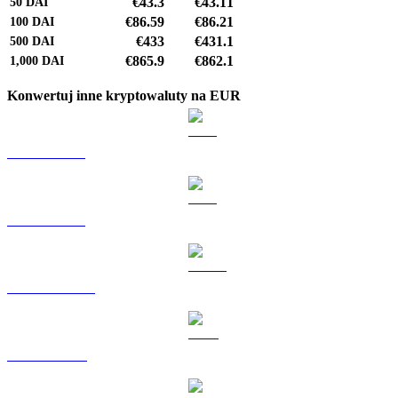
€43.3
€43.11
50
DAI
€86.59
€86.21
100
DAI
€433
€431.1
500
DAI
€865.9
€862.1
1,000
DAI
Konwertuj inne kryptowaluty na EUR
BTC na EUR
ETH na EUR
USDT na EUR
BNB na EUR