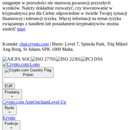
osiągnięte w przeszłości nie stanowią gwarancji przyszłych
wyników. Należy dokładnie rozważyć, czy inwestowanie w
kryptoaktywa jest dla Ciebie odpowiednie w świetle Twojej sytuacji
finansowej i tolerancji ryzyka. Więcej informacji na temat ryzyka
związanego z handlem lub posiadaniem kryptoaktywów można
znaleźć
tutaj
.
Kontakt:
chat.crypto.com
| Biuro: Level 7, Spinola Park, Triq Mikiel
Ang Borg, St Julians SPK 1000 Malta.
Polski
|
EUR
Produkty
+
Crypto.com App
Onchain
Level Up
Rynki
+
Krypto
Funkcje
+