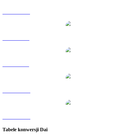
DAI na HKD
DAI na RUB
DAI na SGD
DAI na TWD
DAI na KRW
Tabele konwersji Dai