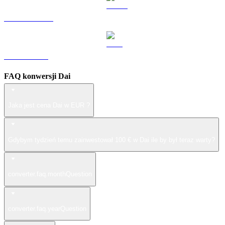
USDS na EUR
LEO na EUR
FAQ konwersji Dai
Jaka jest cena Dai w EUR ?
Gdybym tydzień temu zainwestował 100 € w Dai ile by był teraz warty?
converter.faq.monthQuestion
converter.faq.yearQuestion