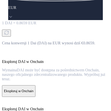
EUR
1
DAI
=
0.8659
EUR
Cena konwersji 1 Dai (DAI) na EUR wynosi dziś €0.8659.
Eksploruj DAI w Onchain
WymainaDAI może być dostępna za pośrednictwem Onchain,
naszego oficjalnego zdecentralizowanego produktu. Wypróbuj już
teraz.
Eksploruj w Onchain
Eksploruj DAI w Onchain