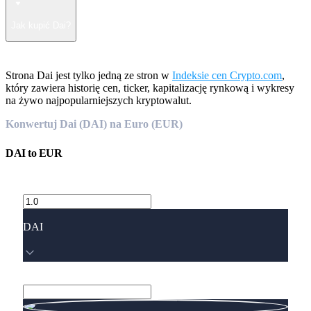
Jak kupić Dai?
Strona Dai jest tylko jedną ze stron w
Indeksie cen Crypto.com
,
który zawiera historię cen, ticker, kapitalizację rynkową i wykresy
na żywo najpopularniejszych kryptowalut.
Konwertuj Dai (DAI) na Euro (EUR)
DAI
to
EUR
DAI