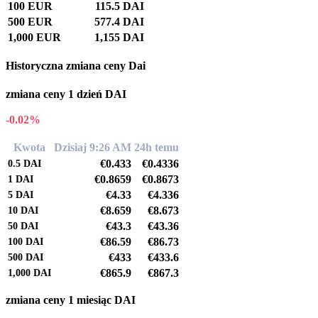
100 EUR
115.5 DAI
500 EUR
577.4 DAI
1,000 EUR
1,155 DAI
Historyczna zmiana ceny Dai
zmiana ceny 1 dzień DAI
-0.02%
Kwota
Dzisiaj 9:26 AM
24h temu
€0.433
€0.4336
0.5
DAI
€0.8659
€0.8673
1
DAI
€4.33
€4.336
5
DAI
€8.659
€8.673
10
DAI
€43.3
€43.36
50
DAI
€86.59
€86.73
100
DAI
€433
€433.6
500
DAI
€865.9
€867.3
1,000
DAI
zmiana ceny 1 miesiąc DAI