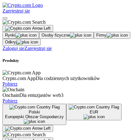
Zarejestruj się
Rynki
Osoby fizyczne
Firmy
Odkryj
Zaloguj się
Zarejestruj się
Produkty
Crypto.com App
Dla codziennych użytkowników
Pobierz
Onchain
Dla entuzjastów web3
Pobierz
Polski
EUR
Europejski Obszar Gospodarczy