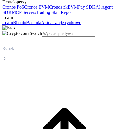
Deweloperzy
Cronos PoS
Cronos EVM
Cronos zkEVM
Pay SDK
AI Agent
SDK
MCP Servers
Trading Skill Repo
Learn
Learn
Bitcoin
Badania
Aktualizacje rynkowe
Rynek
Dai
Cena Dai DAI na żywo