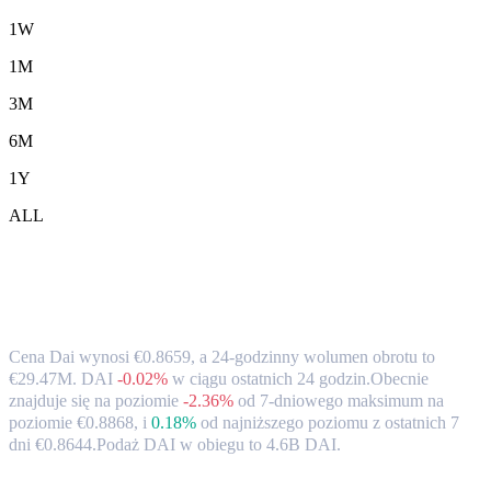
1W
1M
3M
6M
1Y
ALL
Kurs wymiany i dane rynkowe Dai (DAI)
na EUR
Cena Dai wynosi €0.8659, a 24-godzinny wolumen obrotu to
€29.47M. DAI
-0.02%
w ciągu ostatnich 24 godzin.
Obecnie
znajduje się na poziomie
-2.36%
od 7-dniowego maksimum na
poziomie €0.8868,
i
0.18%
od najniższego poziomu z ostatnich 7
dni €0.8644.
Podaż DAI w obiegu to 4.6B DAI.
Popularne pary konwersji Dai