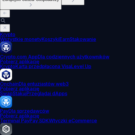
Krypto
Wszystkie monety
Koszyki
Earn
Stakowanie
Crypto.com App
Dla codziennych użytkowników
Pobierz aplikację
Krypto
Karta przedpłacona Visa
Level Up
Onchain
Dla entuzjastów web3
Pobierz aplikację
Swap
Stakuj
Przeglądaj dApps
Pay
Dla sprzedawców
Pobierz aplikację
Terminal Pay
Pay SDK
Wtyczki eCommerce