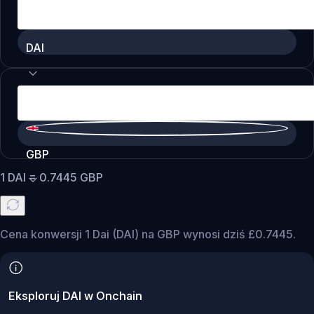
DAI
GBP
1
DAI
=
0.7445
GBP
Cena konwersji 1 Dai (DAI) na GBP wynosi dziś £0.7445.
Eksploruj DAI w Onchain