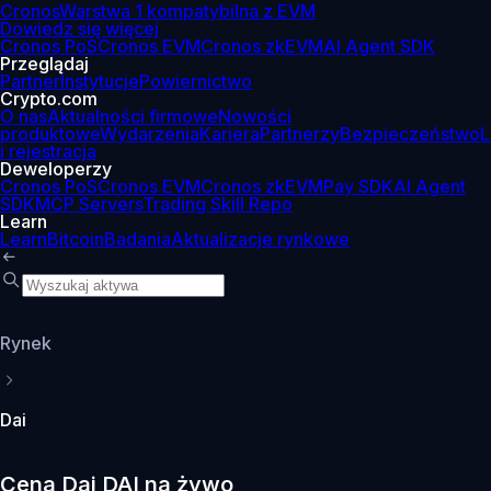
Cronos
Warstwa 1 kompatybilna z EVM
Dowiedz się więcej
Cronos PoS
Cronos EVM
Cronos zkEVM
AI Agent SDK
Przeglądaj
Partner
Instytucje
Powiernictwo
Crypto.com
O nas
Aktualności firmowe
Nowości
produktowe
Wydarzenia
Kariera
Partnerzy
Bezpieczeństwo
L
i rejestracja
Deweloperzy
Cronos PoS
Cronos EVM
Cronos zkEVM
Pay SDK
AI Agent
SDK
MCP Servers
Trading Skill Repo
Learn
Learn
Bitcoin
Badania
Aktualizacje rynkowe
Rynek
Dai
Cena Dai DAI na żywo