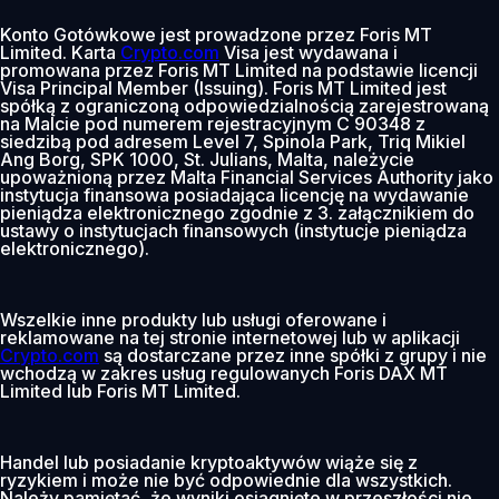
Konto Gotówkowe jest prowadzone przez Foris MT
Limited. Karta
Crypto.com
Visa jest wydawana i
promowana przez Foris MT Limited na podstawie licencji
Visa Principal Member (Issuing). Foris MT Limited jest
spółką z ograniczoną odpowiedzialnością zarejestrowaną
na Malcie pod numerem rejestracyjnym C 90348 z
siedzibą pod adresem Level 7, Spinola Park, Triq Mikiel
Ang Borg, SPK 1000, St. Julians, Malta, należycie
upoważnioną przez Malta Financial Services Authority jako
instytucja finansowa posiadająca licencję na wydawanie
pieniądza elektronicznego zgodnie z 3. załącznikiem do
ustawy o instytucjach finansowych (instytucje pieniądza
elektronicznego).
Wszelkie inne produkty lub usługi oferowane i
reklamowane na tej stronie internetowej lub w aplikacji
Crypto.com
są dostarczane przez inne spółki z grupy i nie
wchodzą w zakres usług regulowanych Foris DAX MT
Limited lub Foris MT Limited.
Handel lub posiadanie kryptoaktywów wiąże się z
ryzykiem i może nie być odpowiednie dla wszystkich.
Należy pamiętać, że wyniki osiągnięte w przeszłości nie