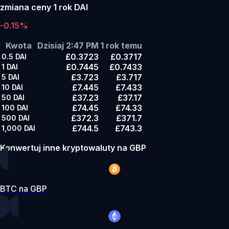
zmiana ceny 1 rok DAI
-0.15%
Kwota
Dzisiaj 2:47 PM
1 rok temu
£0.3723
£0.3717
0.5
DAI
£0.7445
£0.7433
1
DAI
£3.723
£3.717
5
DAI
£7.445
£7.433
10
DAI
£37.23
£37.17
50
DAI
£74.45
£74.33
100
DAI
£372.3
£371.7
500
DAI
£744.5
£743.3
1,000
DAI
Konwertuj inne kryptowaluty na GBP
BTC na GBP