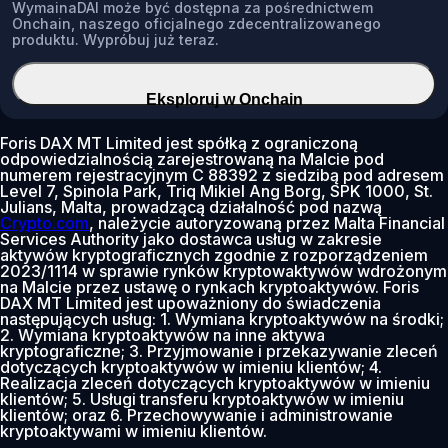
WymainaDAI może być dostępna za pośrednictwem
Onchain, naszego oficjalnego zdecentralizowanego
produktu. Wypróbuj już teraz.
Eksploruj w Onchain
Foris DAX MT Limited jest spółką z ograniczoną
odpowiedzialnością zarejestrowaną na Malcie pod
numerem rejestracyjnym C 88392 z siedzibą pod adresem
Level 7, Spinola Park, Triq Mikiel Ang Borg, SPK 1000, St.
Julians, Malta, prowadzącą działalność pod nazwą
Crypto.com
, należycie autoryzowaną przez Malta Financial
Services Authority jako dostawca usług w zakresie
aktywów kryptograficznych zgodnie z rozporządzeniem
2023/1114 w sprawie rynków kryptowaktywów wdrożonym
na Malcie przez ustawę o rynkach kryptoaktywów. Foris
DAX MT Limited jest upoważniony do świadczenia
następujących usług: 1. Wymiana kryptoaktywów na środki;
2. Wymiana kryptoaktywów na inne aktywa
kryptograficzne; 3. Przyjmowanie i przekazywanie zleceń
dotyczących kryptoaktywów w imieniu klientów; 4.
Realizacja zleceń dotyczących kryptoaktywów w imieniu
klientów; 5. Usługi transferu kryptoaktywów w imieniu
klientów; oraz 6. Przechowywanie i administrowanie
kryptoaktywami w imieniu klientów.