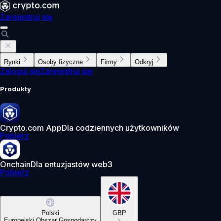
Zarejestruj się
Rynki
Osoby fizyczne
Firmy
Odkryj
Zaloguj się
Zarejestruj się
Produkty
Crypto.com App
Dla codziennych użytkowników
Pobierz
Onchain
Dla entuzjastów web3
Pobierz
Polski
GBP
Europejski Obszar Gospodarczy