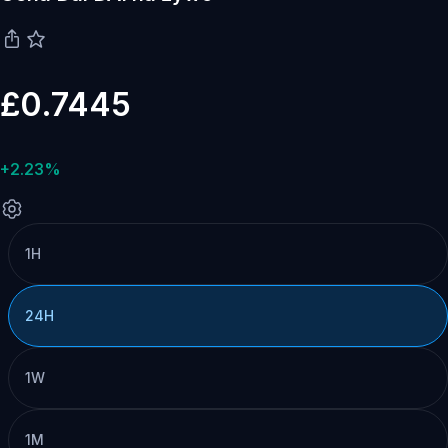
£0.7445
+2.23%
1H
24H
1W
1M