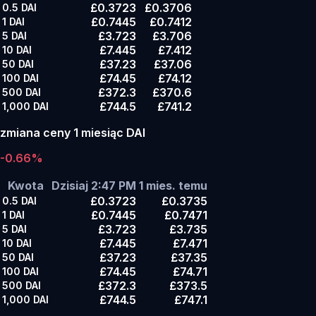
£0.3723
£0.3706
0.5
DAI
£0.7445
£0.7412
1
DAI
£3.723
£3.706
5
DAI
£7.445
£7.412
10
DAI
£37.23
£37.06
50
DAI
£74.45
£74.12
100
DAI
£372.3
£370.6
500
DAI
£744.5
£741.2
1,000
DAI
zmiana ceny 1 miesiąc DAI
-0.66%
Kwota
Dzisiaj 2:47 PM
1 mies. temu
£0.3723
£0.3735
0.5
DAI
£0.7445
£0.7471
1
DAI
£3.723
£3.735
5
DAI
£7.445
£7.471
10
DAI
£37.23
£37.35
50
DAI
£74.45
£74.71
100
DAI
£372.3
£373.5
500
DAI
£744.5
£747.1
1,000
DAI