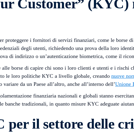
ur Customer” (KYC) ne
teggere i fornitori di servizi finanziari, come le borse di cri
redenziali degli utenti, richiedendo una prova della loro ident
a di indirizzo o un’autenticazione biometrica, come il riconos
e borse di capire chi sono i loro clienti e utenti e i rischi ch
tato le loro politiche KYC a livello globale, creando
nuove norm
 variare da un Paese all’altro, anche all’interno dell’
Unione 
egolamentazione finanziaria nazionali e globali stanno esercit
o le banche tradizionali, in quanto misure KYC adeguate aiutano
er il settore delle cr