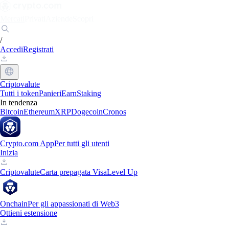
Mercati
Privati
Aziende
Scopri
/
Accedi
Registrati
Criptovalute
Tutti i token
Panieri
Earn
Staking
In tendenza
Bitcoin
Ethereum
XRP
Dogecoin
Cronos
Crypto.com App
Per tutti gli utenti
Inizia
Criptovalute
Carta prepagata Visa
Level Up
Onchain
Per gli appassionati di Web3
Ottieni estensione