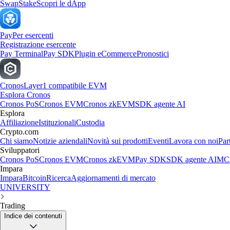
Swap
Stake
Scopri le dApp
Pay
Per esercenti
Registrazione esercente
Pay Terminal
Pay SDK
Plugin eCommerce
Pronostici
Cronos
Layer1 compatibile EVM
Esplora Cronos
Cronos PoS
Cronos EVM
Cronos zkEVM
SDK agente AI
Esplora
Affiliazione
Istituzionali
Custodia
Crypto.com
Chi siamo
Notizie aziendali
Novità sui prodotti
Eventi
Lavora con noi
Par
Sviluppatori
Cronos PoS
Cronos EVM
Cronos zkEVM
Pay SDK
SDK agente AI
MCP
Impara
Impara
Bitcoin
Ricerca
Aggiornamenti di mercato
UNIVERSITY
Trading
Indice dei contenuti