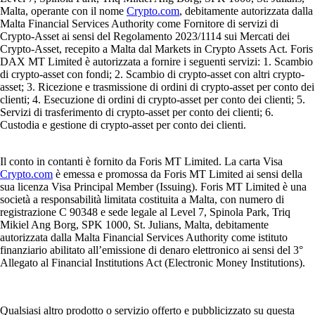
Malta, operante con il nome
Crypto.com
, debitamente autorizzata dalla
Malta Financial Services Authority come Fornitore di servizi di
Crypto-Asset ai sensi del Regolamento 2023/1114 sui Mercati dei
Crypto-Asset, recepito a Malta dal Markets in Crypto Assets Act. Foris
DAX MT Limited è autorizzata a fornire i seguenti servizi: 1. Scambio
di crypto-asset con fondi; 2. Scambio di crypto-asset con altri crypto-
asset; 3. Ricezione e trasmissione di ordini di crypto-asset per conto dei
clienti; 4. Esecuzione di ordini di crypto-asset per conto dei clienti; 5.
Servizi di trasferimento di crypto-asset per conto dei clienti; 6.
Custodia e gestione di crypto-asset per conto dei clienti.
Il conto in contanti è fornito da Foris MT Limited. La carta Visa
Crypto.com
è emessa e promossa da Foris MT Limited ai sensi della
sua licenza Visa Principal Member (Issuing). Foris MT Limited è una
società a responsabilità limitata costituita a Malta, con numero di
registrazione C 90348 e sede legale al Level 7, Spinola Park, Triq
Mikiel Ang Borg, SPK 1000, St. Julians, Malta, debitamente
autorizzata dalla Malta Financial Services Authority come istituto
finanziario abilitato all’emissione di denaro elettronico ai sensi del 3°
Allegato al Financial Institutions Act (Electronic Money Institutions).
Qualsiasi altro prodotto o servizio offerto e pubblicizzato su questa