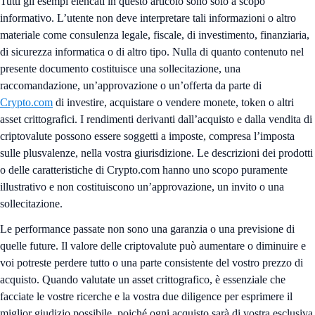
Tutti gli esempi elencati in questo articolo sono solo a scopo
informativo. L’utente non deve interpretare tali informazioni o altro
materiale come consulenza legale, fiscale, di investimento, finanziaria,
di sicurezza informatica o di altro tipo. Nulla di quanto contenuto nel
presente documento costituisce una sollecitazione, una
raccomandazione, un’approvazione o un’offerta da parte di
Crypto.com
di investire, acquistare o vendere monete, token o altri
asset crittografici. I rendimenti derivanti dall’acquisto e dalla vendita di
criptovalute possono essere soggetti a imposte, compresa l’imposta
sulle plusvalenze, nella vostra giurisdizione. Le descrizioni dei prodotti
o delle caratteristiche di Crypto.com hanno uno scopo puramente
illustrativo e non costituiscono un’approvazione, un invito o una
sollecitazione.
Le performance passate non sono una garanzia o una previsione di
quelle future. Il valore delle criptovalute può aumentare o diminuire e
voi potreste perdere tutto o una parte consistente del vostro prezzo di
acquisto. Quando valutate un asset crittografico, è essenziale che
facciate le vostre ricerche e la vostra due diligence per esprimere il
miglior giudizio possibile, poiché ogni acquisto sarà di vostra esclusiva