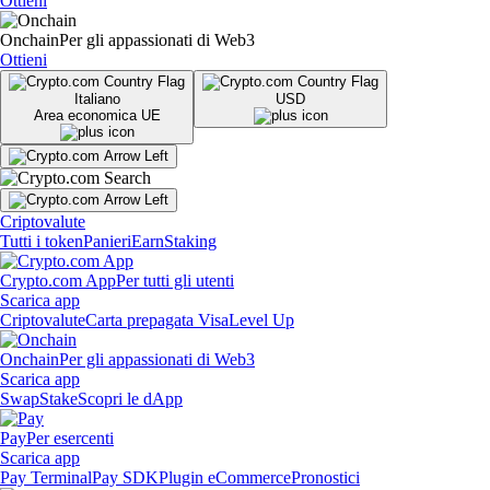
Ottieni
Onchain
Per gli appassionati di Web3
Ottieni
Italiano
USD
Area economica UE
Criptovalute
Tutti i token
Panieri
Earn
Staking
Crypto.com App
Per tutti gli utenti
Scarica app
Criptovalute
Carta prepagata Visa
Level Up
Onchain
Per gli appassionati di Web3
Scarica app
Swap
Stake
Scopri le dApp
Pay
Per esercenti
Scarica app
Pay Terminal
Pay SDK
Plugin eCommerce
Pronostici