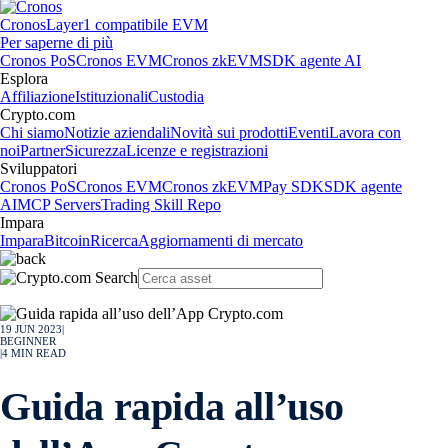
Cronos
Layer1 compatibile EVM
Per saperne di più
Cronos PoS
Cronos EVM
Cronos zkEVM
SDK agente AI
Esplora
Affiliazione
Istituzionali
Custodia
Crypto.com
Chi siamo
Notizie aziendali
Novità sui prodotti
Eventi
Lavora con
noi
Partner
Sicurezza
Licenze e registrazioni
Sviluppatori
Cronos PoS
Cronos EVM
Cronos zkEVM
Pay SDK
SDK agente
AI
MCP Servers
Trading Skill Repo
Impara
Impara
Bitcoin
Ricerca
Aggiornamenti di mercato
19 JUN 2023
|
BEGINNER
|
4
MIN READ
Guida rapida all’uso