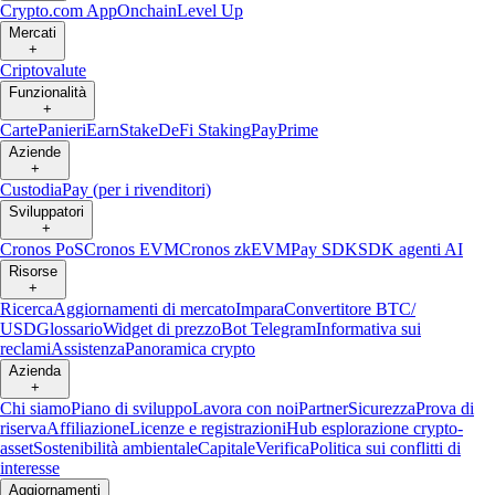
Crypto.com App
Onchain
Level Up
Mercati
+
Criptovalute
Funzionalità
+
Carte
Panieri
Earn
Stake
DeFi Staking
Pay
Prime
Aziende
+
Custodia
Pay (per i rivenditori)
Sviluppatori
+
Cronos PoS
Cronos EVM
Cronos zkEVM
Pay SDK
SDK agenti AI
Risorse
+
Ricerca
Aggiornamenti di mercato
Impara
Convertitore BTC/
USD
Glossario
Widget di prezzo
Bot Telegram
Informativa sui
reclami
Assistenza
Panoramica crypto
Azienda
+
Chi siamo
Piano di sviluppo
Lavora con noi
Partner
Sicurezza
Prova di
riserva
Affiliazione
Licenze e registrazioni
Hub esplorazione crypto-
asset
Sostenibilità ambientale
Capitale
Verifica
Politica sui conflitti di
interesse
Aggiornamenti