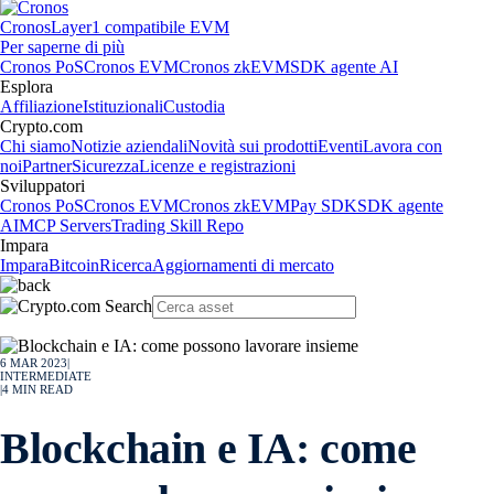
Cronos
Layer1 compatibile EVM
Per saperne di più
Cronos PoS
Cronos EVM
Cronos zkEVM
SDK agente AI
Esplora
Affiliazione
Istituzionali
Custodia
Crypto.com
Chi siamo
Notizie aziendali
Novità sui prodotti
Eventi
Lavora con
noi
Partner
Sicurezza
Licenze e registrazioni
Sviluppatori
Cronos PoS
Cronos EVM
Cronos zkEVM
Pay SDK
SDK agente
AI
MCP Servers
Trading Skill Repo
Impara
Impara
Bitcoin
Ricerca
Aggiornamenti di mercato
6 MAR 2023
|
INTERMEDIATE
|
4
MIN READ
Blockchain e IA: come