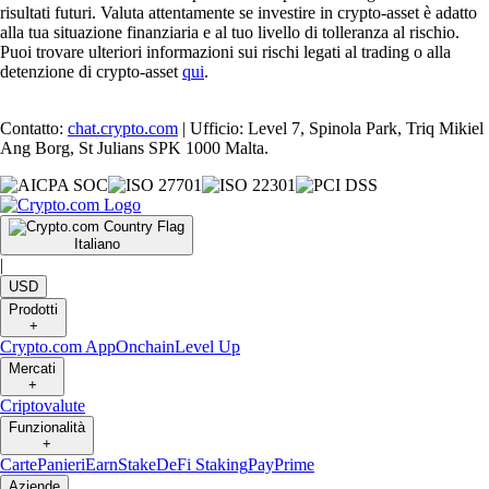
risultati futuri. Valuta attentamente se investire in crypto-asset è adatto
alla tua situazione finanziaria e al tuo livello di tolleranza al rischio.
Puoi trovare ulteriori informazioni sui rischi legati al trading o alla
detenzione di crypto-asset
qui
.
Contatto:
chat.crypto.com
| Ufficio: Level 7, Spinola Park, Triq Mikiel
Ang Borg, St Julians SPK 1000 Malta.
Italiano
|
USD
Prodotti
+
Crypto.com App
Onchain
Level Up
Mercati
+
Criptovalute
Funzionalità
+
Carte
Panieri
Earn
Stake
DeFi Staking
Pay
Prime
Aziende