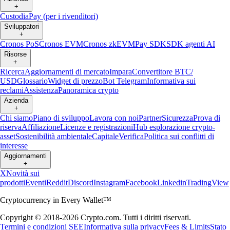
+
Custodia
Pay (per i rivenditori)
Sviluppatori
+
Cronos PoS
Cronos EVM
Cronos zkEVM
Pay SDK
SDK agenti AI
Risorse
+
Ricerca
Aggiornamenti di mercato
Impara
Convertitore BTC/
USD
Glossario
Widget di prezzo
Bot Telegram
Informativa sui
reclami
Assistenza
Panoramica crypto
Azienda
+
Chi siamo
Piano di sviluppo
Lavora con noi
Partner
Sicurezza
Prova di
riserva
Affiliazione
Licenze e registrazioni
Hub esplorazione crypto-
asset
Sostenibilità ambientale
Capitale
Verifica
Politica sui conflitti di
interesse
Aggiornamenti
+
X
Novità sui
prodotti
Eventi
Reddit
Discord
Instagram
Facebook
Linkedin
TradingView
Cryptocurrency in Every Wallet™
Copyright © 2018-2026 Crypto.com. Tutti i diritti riservati.
Termini e condizioni SEE
Informativa sulla privacy
Fees & Limits
Stato