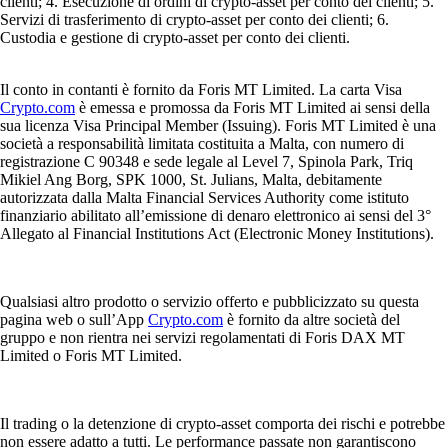
clienti; 4. Esecuzione di ordini di crypto-asset per conto dei clienti; 5.
Servizi di trasferimento di crypto-asset per conto dei clienti; 6.
Custodia e gestione di crypto-asset per conto dei clienti.
Il conto in contanti è fornito da Foris MT Limited. La carta Visa
Crypto.com
è emessa e promossa da Foris MT Limited ai sensi della
sua licenza Visa Principal Member (Issuing). Foris MT Limited è una
società a responsabilità limitata costituita a Malta, con numero di
registrazione C 90348 e sede legale al Level 7, Spinola Park, Triq
Mikiel Ang Borg, SPK 1000, St. Julians, Malta, debitamente
autorizzata dalla Malta Financial Services Authority come istituto
finanziario abilitato all’emissione di denaro elettronico ai sensi del 3°
Allegato al Financial Institutions Act (Electronic Money Institutions).
Qualsiasi altro prodotto o servizio offerto e pubblicizzato su questa
pagina web o sull’App
Crypto.com
è fornito da altre società del
gruppo e non rientra nei servizi regolamentati di Foris DAX MT
Limited o Foris MT Limited.
Il trading o la detenzione di crypto-asset comporta dei rischi e potrebbe
non essere adatto a tutti. Le performance passate non garantiscono