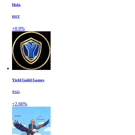
Holo
HOT
+0.9%
Yield Guild Games
YGG
+2.66%