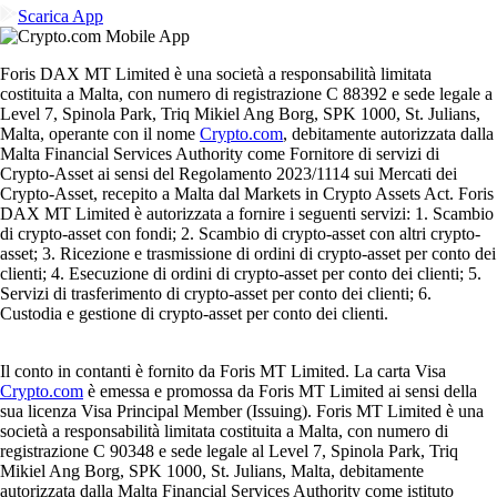
Scarica App
Foris DAX MT Limited è una società a responsabilità limitata
costituita a Malta, con numero di registrazione C 88392 e sede legale a
Level 7, Spinola Park, Triq Mikiel Ang Borg, SPK 1000, St. Julians,
Malta, operante con il nome
Crypto.com
, debitamente autorizzata dalla
Malta Financial Services Authority come Fornitore di servizi di
Crypto-Asset ai sensi del Regolamento 2023/1114 sui Mercati dei
Crypto-Asset, recepito a Malta dal Markets in Crypto Assets Act. Foris
DAX MT Limited è autorizzata a fornire i seguenti servizi: 1. Scambio
di crypto-asset con fondi; 2. Scambio di crypto-asset con altri crypto-
asset; 3. Ricezione e trasmissione di ordini di crypto-asset per conto dei
clienti; 4. Esecuzione di ordini di crypto-asset per conto dei clienti; 5.
Servizi di trasferimento di crypto-asset per conto dei clienti; 6.
Custodia e gestione di crypto-asset per conto dei clienti.
Il conto in contanti è fornito da Foris MT Limited. La carta Visa
Crypto.com
è emessa e promossa da Foris MT Limited ai sensi della
sua licenza Visa Principal Member (Issuing). Foris MT Limited è una
società a responsabilità limitata costituita a Malta, con numero di
registrazione C 90348 e sede legale al Level 7, Spinola Park, Triq
Mikiel Ang Borg, SPK 1000, St. Julians, Malta, debitamente
autorizzata dalla Malta Financial Services Authority come istituto