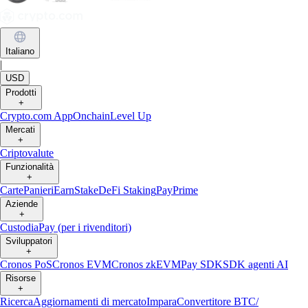
Italiano
|
USD
Prodotti
+
Crypto.com App
Onchain
Level Up
Mercati
+
Criptovalute
Funzionalità
+
Carte
Panieri
Earn
Stake
DeFi Staking
Pay
Prime
Aziende
+
Custodia
Pay (per i rivenditori)
Sviluppatori
+
Cronos PoS
Cronos EVM
Cronos zkEVM
Pay SDK
SDK agenti AI
Risorse
+
Ricerca
Aggiornamenti di mercato
Impara
Convertitore BTC/