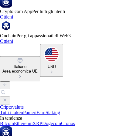
Crypto.com App
Per tutti gli utenti
Ottieni
Onchain
Per gli appassionati di Web3
Ottieni
Italiano
USD
Area economica UE
Criptovalute
Tutti i token
Panieri
Earn
Staking
In tendenza
Bitcoin
Ethereum
XRP
Dogecoin
Cronos