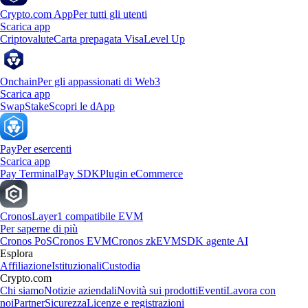
Crypto.com App
Per tutti gli utenti
Scarica app
Criptovalute
Carta prepagata Visa
Level Up
Onchain
Per gli appassionati di Web3
Scarica app
Swap
Stake
Scopri le dApp
Pay
Per esercenti
Scarica app
Pay Terminal
Pay SDK
Plugin eCommerce
Cronos
Layer1 compatibile EVM
Per saperne di più
Cronos PoS
Cronos EVM
Cronos zkEVM
SDK agente AI
Esplora
Affiliazione
Istituzionali
Custodia
Crypto.com
Chi siamo
Notizie aziendali
Novità sui prodotti
Eventi
Lavora con
noi
Partner
Sicurezza
Licenze e registrazioni