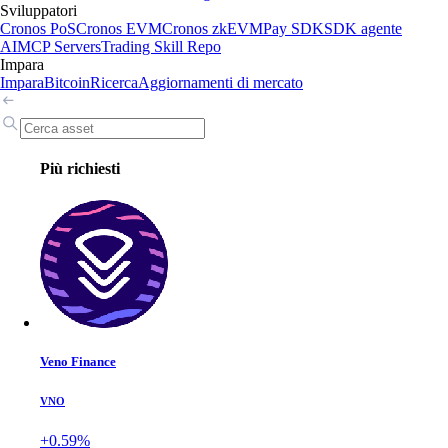
Sviluppatori
Cronos PoS
Cronos EVM
Cronos zkEVM
Pay SDK
SDK agente
AI
MCP Servers
Trading Skill Repo
Impara
Impara
Bitcoin
Ricerca
Aggiornamenti di mercato
Più richiesti
Veno Finance
VNO
+0.59%