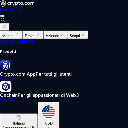
Registrati
Mercati
Privati
Aziende
Scopri
Accedi
Registrati
Prodotti
Crypto.com App
Per tutti gli utenti
Ottieni
Onchain
Per gli appassionati di Web3
Ottieni
Italiano
USD
Area economica UE