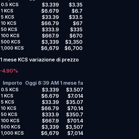
$3.339
$3.35
0.5
KCS
$6.679
$6.7
1
KCS
$33.39
$33.5
5
KCS
$66.79
$67
10
KCS
$333.9
$335
50
KCS
$667.9
$670
100
KCS
$3,339
$3,350
500
KCS
$6,679
$6,700
1,000
KCS
1 mese KCS variazione di prezzo
-4.90%
Importo
Oggi 8:39 AM
1 mese fa
$3.339
$3.507
0.5
KCS
$6.679
$7.014
1
KCS
$33.39
$35.07
5
KCS
$66.79
$70.14
10
KCS
$333.9
$350.7
50
KCS
$667.9
$701.4
100
KCS
$3,339
$3,507
500
KCS
$6,679
$7,014
1,000
KCS