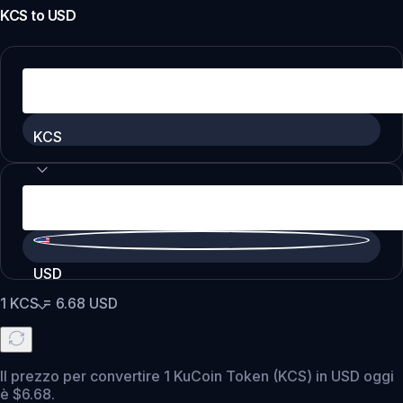
KCS
to
USD
KCS
USD
1
KCS
=
6.68
USD
Il prezzo per convertire 1 KuCoin Token (KCS) in USD oggi
è $6.68.