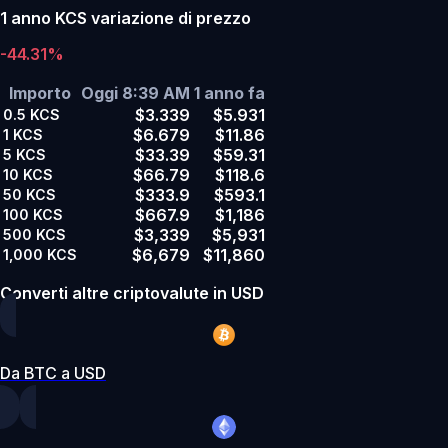
1 anno KCS variazione di prezzo
-44.31%
Importo
Oggi 8:39 AM
1 anno fa
$3.339
$5.931
0.5
KCS
$6.679
$11.86
1
KCS
$33.39
$59.31
5
KCS
$66.79
$118.6
10
KCS
$333.9
$593.1
50
KCS
$667.9
$1,186
100
KCS
$3,339
$5,931
500
KCS
$6,679
$11,860
1,000
KCS
Converti altre criptovalute in USD
Da BTC a USD