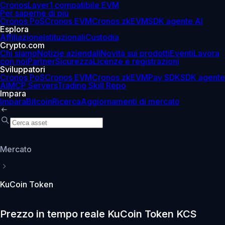
Cronos
Layer1 compatibile EVM
Per saperne di più
Cronos PoS
Cronos EVM
Cronos zkEVM
SDK agente AI
Esplora
Affiliazione
Istituzionali
Custodia
Crypto.com
Chi siamo
Notizie aziendali
Novità sui prodotti
Eventi
Lavora
con noi
Partner
Sicurezza
Licenze e registrazioni
Sviluppatori
Cronos PoS
Cronos EVM
Cronos zkEVM
Pay SDK
SDK agente
AI
MCP Servers
Trading Skill Repo
Impara
Impara
Bitcoin
Ricerca
Aggiornamenti di mercato
Mercato
KuCoin Token
Prezzo in tempo reale KuCoin Token KCS