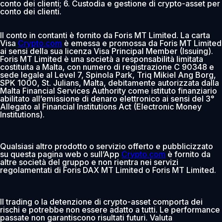
conto dei clienti; 6. Custodia e gestione di crypto-asset per
conto dei clienti.
Il conto in contanti è fornito da Foris MT Limited. La carta
Visa
Crypto.com
è emessa e promossa da Foris MT Limited
ai sensi della sua licenza Visa Principal Member (Issuing).
Foris MT Limited è una società a responsabilità limitata
costituita a Malta, con numero di registrazione C 90348 e
sede legale al Level 7, Spinola Park, Triq Mikiel Ang Borg,
SPK 1000, St. Julians, Malta, debitamente autorizzata dalla
Malta Financial Services Authority come istituto finanziario
abilitato all’emissione di denaro elettronico ai sensi del 3°
Allegato al Financial Institutions Act (Electronic Money
Institutions).
Qualsiasi altro prodotto o servizio offerto e pubblicizzato
su questa pagina web o sull’App
Crypto.com
è fornito da
altre società del gruppo e non rientra nei servizi
regolamentati di Foris DAX MT Limited o Foris MT Limited.
Il trading o la detenzione di crypto-asset comporta dei
rischi e potrebbe non essere adatto a tutti. Le performance
passate non garantiscono risultati futuri. Valuta