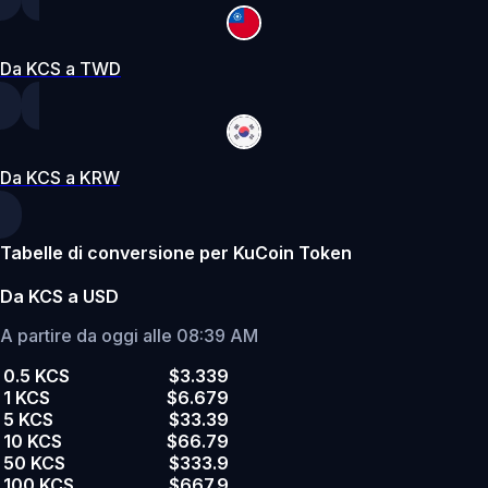
Da KCS a TWD
Da KCS a KRW
Tabelle di conversione per KuCoin Token
Da KCS a USD
A partire da oggi alle 08:39 AM
0.5 KCS
$3.339
1 KCS
$6.679
5 KCS
$33.39
10 KCS
$66.79
50 KCS
$333.9
100 KCS
$667.9