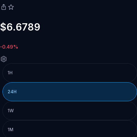
$6.6789
-0.49%
1H
24H
1W
1M