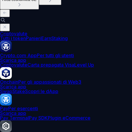
Criptovalute
Tutti i token
Panieri
Earn
Staking
Crypto.com App
Per tutti gli utenti
Scarica app
Criptovalute
Carta prepagata Visa
Level Up
Onchain
Per gli appassionati di Web3
Scarica app
Swap
Stake
Scopri le dApp
Pay
Per esercenti
Scarica app
Pay Terminal
Pay SDK
Plugin eCommerce