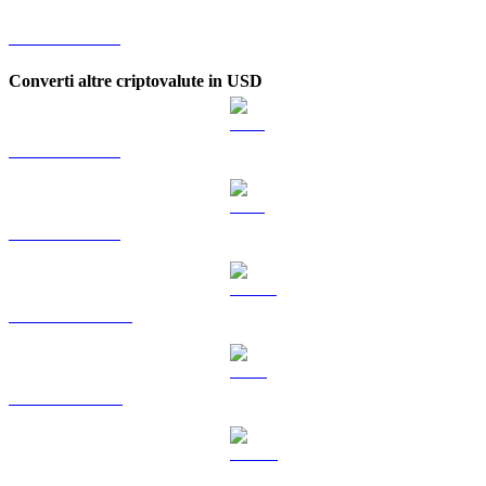
Da JTO a KRW
Converti altre criptovalute in USD
Da BTC a USD
Da ETH a USD
Da USDT a USD
Da BNB a USD
Da USDC a USD