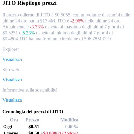
JITO
Riepilogo prezzi
Il prezzo odierno di JITO è $0.5055, con un volume di scambi nelle
ultime 24 ore pari a $17.4M. JTO è
-2.96%
nelle ultime 24 ore.
Attualmente è
-3.73%
rispetto al massimo degli ultimi 7 giorni di
$0.5251
e
5.23%
rispetto al minimo degli ultimi 7 giorni di
$0.4804.
JTO ha una fornitura circolante di 506.78M JTO.
Explorer
Visualizza
Sito web
Visualizza
Informativa sulla sostenibilità
Visualizza
Cronologia dei prezzi di JITO
Ora
Prezzo
Modifica
$0.51
0.00%
Oggi
$0.50
+$0.00064
(2.96%)
1 giorno