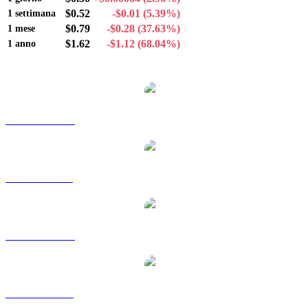
$0.52
-$0.01
(5.39%)
1 settimana
$0.79
-$0.28
(37.63%)
1 mese
$1.62
-$1.12
(68.04%)
1 anno
Coppie di conversione di JITO popolari
Da JTO a AUD
Da JTO a BRL
Da JTO a CAD
Da JTO a EUR