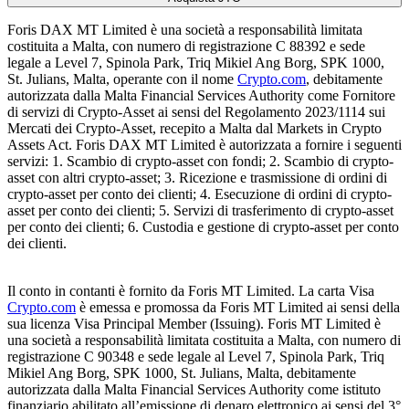
Foris DAX MT Limited è una società a responsabilità limitata
costituita a Malta, con numero di registrazione C 88392 e sede
legale a Level 7, Spinola Park, Triq Mikiel Ang Borg, SPK 1000,
St. Julians, Malta, operante con il nome
Crypto.com
, debitamente
autorizzata dalla Malta Financial Services Authority come Fornitore
di servizi di Crypto-Asset ai sensi del Regolamento 2023/1114 sui
Mercati dei Crypto-Asset, recepito a Malta dal Markets in Crypto
Assets Act. Foris DAX MT Limited è autorizzata a fornire i seguenti
servizi: 1. Scambio di crypto-asset con fondi; 2. Scambio di crypto-
asset con altri crypto-asset; 3. Ricezione e trasmissione di ordini di
crypto-asset per conto dei clienti; 4. Esecuzione di ordini di crypto-
asset per conto dei clienti; 5. Servizi di trasferimento di crypto-asset
per conto dei clienti; 6. Custodia e gestione di crypto-asset per conto
dei clienti.
Il conto in contanti è fornito da Foris MT Limited. La carta Visa
Crypto.com
è emessa e promossa da Foris MT Limited ai sensi della
sua licenza Visa Principal Member (Issuing). Foris MT Limited è
una società a responsabilità limitata costituita a Malta, con numero di
registrazione C 90348 e sede legale al Level 7, Spinola Park, Triq
Mikiel Ang Borg, SPK 1000, St. Julians, Malta, debitamente
autorizzata dalla Malta Financial Services Authority come istituto
finanziario abilitato all’emissione di denaro elettronico ai sensi del 3°