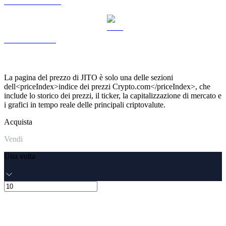
Da USDS a USD
Da LEO a USD
La pagina del prezzo di JITO è solo una delle sezioni
dell<priceIndex>indice dei prezzi Crypto.com</priceIndex>, che
include lo storico dei prezzi, il ticker, la capitalizzazione di mercato e
i grafici in tempo reale delle principali criptovalute.
Acquista
Vendi
Una volta