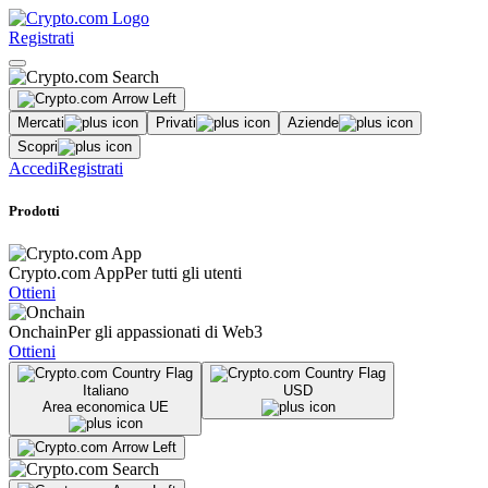
Registrati
Mercati
Privati
Aziende
Scopri
Accedi
Registrati
Prodotti
Crypto.com App
Per tutti gli utenti
Ottieni
Onchain
Per gli appassionati di Web3
Ottieni
Italiano
USD
Area economica UE