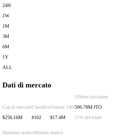
24H
1W
1M
3M
6M
1Y
ALL
Dati di mercato
Offerta circolante
Cap di mercato
Classifica
Volume 24H
506.78M JTO
$256.16M
#102
$17.4M
51% del totale
Massimo storico
Minimo storico