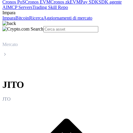
Cronos PoS
Cronos EVM
Cronos zkEVM
Pay SDK
SDK agente
AI
MCP Servers
Trading Skill Repo
Impara
Impara
Bitcoin
Ricerca
Aggiornamenti di mercato
Mercato
JITO
JITO
JTO