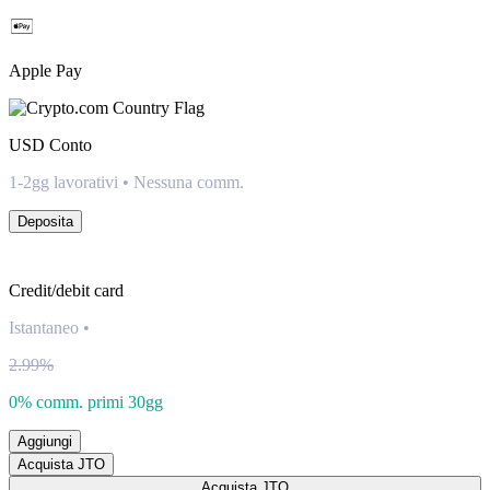
Apple Pay
USD
Conto
1-2gg lavorativi • Nessuna comm.
Deposita
Credit/debit card
Istantaneo
•
2.99%
0% comm. primi 30gg
Aggiungi
Acquista JTO
Acquista JTO