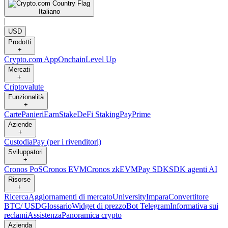
Italiano
|
USD
Prodotti
+
Crypto.com App
Onchain
Level Up
Mercati
+
Criptovalute
Funzionalità
+
Carte
Panieri
Earn
Stake
DeFi Staking
Pay
Prime
Aziende
+
Custodia
Pay (per i rivenditori)
Sviluppatori
+
Cronos PoS
Cronos EVM
Cronos zkEVM
Pay SDK
SDK agenti AI
Risorse
+
Ricerca
Aggiornamenti di mercato
University
Impara
Convertitore
BTC/ USD
Glossario
Widget di prezzo
Bot Telegram
Informativa sui
reclami
Assistenza
Panoramica crypto
Azienda