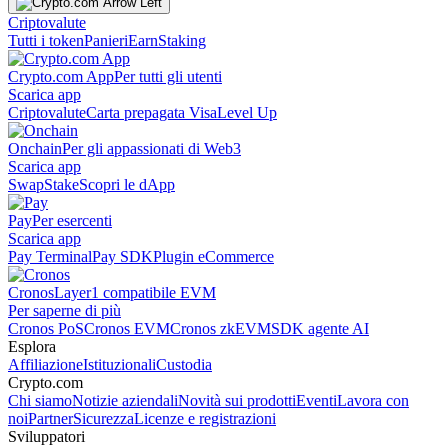
Criptovalute
Tutti i token
Panieri
Earn
Staking
Crypto.com App
Per tutti gli utenti
Scarica app
Criptovalute
Carta prepagata Visa
Level Up
Onchain
Per gli appassionati di Web3
Scarica app
Swap
Stake
Scopri le dApp
Pay
Per esercenti
Scarica app
Pay Terminal
Pay SDK
Plugin eCommerce
Cronos
Layer1 compatibile EVM
Per saperne di più
Cronos PoS
Cronos EVM
Cronos zkEVM
SDK agente AI
Esplora
Affiliazione
Istituzionali
Custodia
Crypto.com
Chi siamo
Notizie aziendali
Novità sui prodotti
Eventi
Lavora con
noi
Partner
Sicurezza
Licenze e registrazioni
Sviluppatori