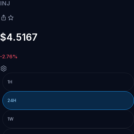
INJ
$4.5167
-2.76%
1H
24H
1W