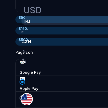
USD
$
50
INJ
$
150
≈
$
500
2.214
INJ
Paga con
Google Pay
Apple Pay