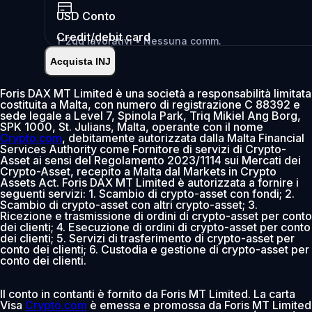
USD
Conto
Credit/debit card
1-2gg lavorativi • Nessuna comm.
Acquista INJ
Istantaneo
•
Deposita
2.99%
Foris DAX MT Limited è una società a responsabilità limitata
costituita a Malta, con numero di registrazione C 88392 e
0% comm. primi 30gg
sede legale a Level 7, Spinola Park, Triq Mikiel Ang Borg,
SPK 1000, St. Julians, Malta, operante con il nome
Aggiungi
Crypto.com
, debitamente autorizzata dalla Malta Financial
Services Authority come Fornitore di servizi di Crypto-
Asset ai sensi del Regolamento 2023/1114 sui Mercati dei
Crypto-Asset, recepito a Malta dal Markets in Crypto
Assets Act. Foris DAX MT Limited è autorizzata a fornire i
seguenti servizi: 1. Scambio di crypto-asset con fondi; 2.
Scambio di crypto-asset con altri crypto-asset; 3.
Ricezione e trasmissione di ordini di crypto-asset per conto
dei clienti; 4. Esecuzione di ordini di crypto-asset per conto
dei clienti; 5. Servizi di trasferimento di crypto-asset per
conto dei clienti; 6. Custodia e gestione di crypto-asset per
conto dei clienti.
Il conto in contanti è fornito da Foris MT Limited. La carta
Visa
Crypto.com
è emessa e promossa da Foris MT Limited