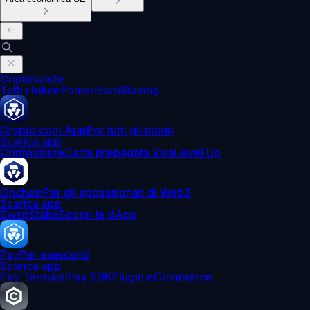
Criptovalute
Tutti i token
Panieri
Earn
Staking
Crypto.com App
Per tutti gli utenti
Scarica app
Criptovalute
Carta prepagata Visa
Level Up
Onchain
Per gli appassionati di Web3
Scarica app
Swap
Stake
Scopri le dApp
Pay
Per esercenti
Scarica app
Pay Terminal
Pay SDK
Plugin eCommerce