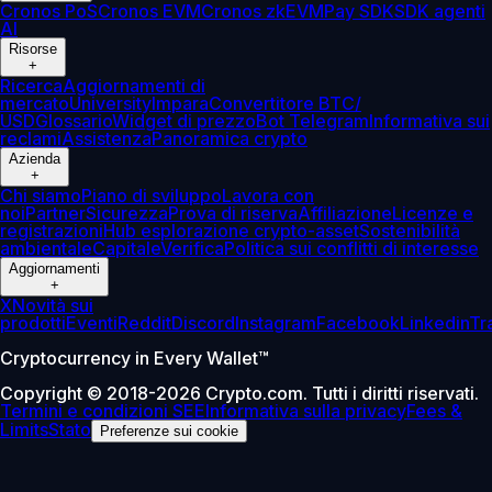
Cronos PoS
Cronos EVM
Cronos zkEVM
Pay SDK
SDK agenti
AI
Risorse
+
Ricerca
Aggiornamenti di
mercato
University
Impara
Convertitore BTC/
USD
Glossario
Widget di prezzo
Bot Telegram
Informativa sui
reclami
Assistenza
Panoramica crypto
Azienda
+
Chi siamo
Piano di sviluppo
Lavora con
noi
Partner
Sicurezza
Prova di riserva
Affiliazione
Licenze e
registrazioni
Hub esplorazione crypto-asset
Sostenibilità
ambientale
Capitale
Verifica
Politica sui conflitti di interesse
Aggiornamenti
+
X
Novità sui
prodotti
Eventi
Reddit
Discord
Instagram
Facebook
Linkedin
Tr
Cryptocurrency in Every Wallet™
Copyright © 2018-2026 Crypto.com. Tutti i diritti riservati.
Termini e condizioni SEE
Informativa sulla privacy
Fees &
Limits
Stato
Preferenze sui cookie