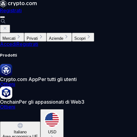
Registrati
Mercati
Privati
Aziende
Scopri
Accedi
Registrati
Prodotti
Crypto.com App
Per tutti gli utenti
Ottieni
Onchain
Per gli appassionati di Web3
Ottieni
Italiano
USD
Area economica UE