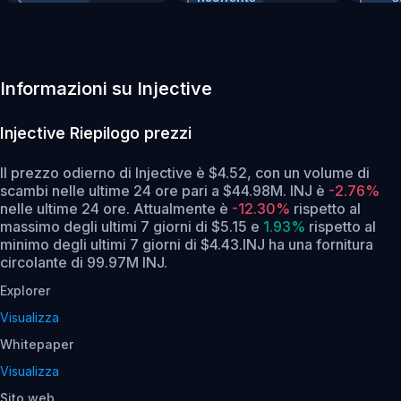
Exch
Informazioni su Injective
Injective
Riepilogo prezzi
Il prezzo odierno di Injective è $4.52, con un volume di
scambi nelle ultime 24 ore pari a $44.98M. INJ è
-2.76%
nelle ultime 24 ore.
Attualmente è
-12.30%
rispetto al
massimo degli ultimi 7 giorni di $5.15
e
1.93%
rispetto al
minimo degli ultimi 7 giorni di $4.43.
INJ ha una fornitura
circolante di 99.97M INJ.
Explorer
Visualizza
Whitepaper
Visualizza
Sito web