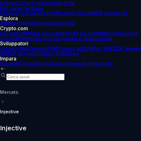
Cronos
Layer1 compatibile EVM
Per saperne di più
Cronos PoS
Cronos EVM
Cronos zkEVM
SDK agente AI
Esplora
Affiliazione
Istituzionali
Custodia
Crypto.com
Chi siamo
Notizie aziendali
Novità sui prodotti
Eventi
Lavora
con noi
Partner
Sicurezza
Licenze e registrazioni
Sviluppatori
Cronos PoS
Cronos EVM
Cronos zkEVM
Pay SDK
SDK agente
AI
MCP Servers
Trading Skill Repo
Impara
Impara
Bitcoin
Ricerca
Aggiornamenti di mercato
Mercato
Injective
Injective