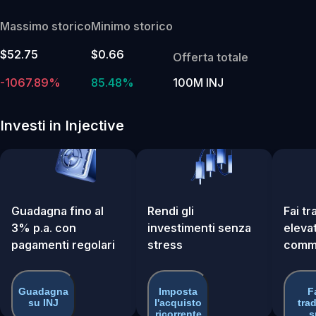
Massimo storico
Minimo storico
$52.75
$0.66
Offerta totale
-1067.89%
85.48%
100M INJ
Investi in Injective
Guadagna fino al
Rendi gli
Fai t
3% p.a. con
investimenti senza
elevat
pagamenti regolari
stress
commi
Guadagna
Imposta
F
su INJ
l'acquisto
tra
ricorrente
s