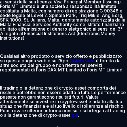
ai sensi della sua licenza Visa Principal Member (Issuing).
Foris MT Limited è una società a responsabilità limitata
costituita a Malta, con numero di registrazione C 90348 e
sede legale al Level 7, Spinola Park, Triq Mikiel Ang Borg,
SPK 1000, St. Julians, Malta, debitamente autorizzata dalla
Malta Financial Services Authority come istituto finanziario
abilitato all’emissione di denaro elettronico ai sensi del 3°
Allegato al Financial Institutions Act (Electronic Money
Institutions).
Qualsiasi altro prodotto o servizio offerto e pubblicizzato
su questa pagina web o sull’App
Crypto.com
è fornito da
altre società del gruppo e non rientra nei servizi
regolamentati di Foris DAX MT Limited o Foris MT Limited.
Il trading o la detenzione di crypto-asset comporta dei
rischi e potrebbe non essere adatto a tutti. Le performance
passate non garantiscono risultati futuri. Valuta
attentamente se investire in crypto-asset è adatto alla tua
situazione finanziaria e al tuo livello di tolleranza al rischio.
Puoi trovare ulteriori informazioni sui rischi legati al trading
o alla detenzione di crypto-asset
qui
.