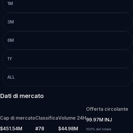
1M
3M
6M
1Y
ALL
Dati di mercato
Offerta circolante
Cap di mercato
Classifica
Volume 24H
99.97M INJ
$451.54M
#78
$44.98M
100% del totale