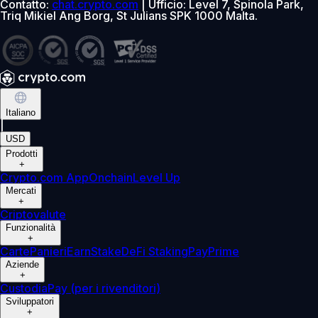
Contatto:
chat.crypto.com
| Ufficio: Level 7, Spinola Park,
Triq Mikiel Ang Borg, St Julians SPK 1000 Malta.
Italiano
|
USD
Prodotti
+
Crypto.com App
Onchain
Level Up
Mercati
+
Criptovalute
Funzionalità
+
Carte
Panieri
Earn
Stake
DeFi Staking
Pay
Prime
Aziende
+
Custodia
Pay (per i rivenditori)
Sviluppatori
+