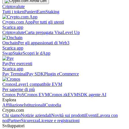
Criptovalute
Tutti i token
Panieri
Earn
Staking
Crypto.com App
Per tutti gli utenti
Scarica app
Criptovalute
Carta prepagata Visa
Level Up
Onchain
Per gli appassionati di Web3
Scarica app
Swap
Stake
Scopri le dApp
Pay
Per esercenti
Scarica app
Pay Terminal
Pay SDK
Plugin eCommerce
Cronos
Layer1 compatibile EVM
Per saperne di più
Cronos PoS
Cronos EVM
Cronos zkEVM
SDK agente AI
Esplora
Affiliazione
Istituzionali
Custodia
Crypto.com
Chi siamo
Notizie aziendali
Novità sui prodotti
Eventi
Lavora con
noi
Partner
Sicurezza
Licenze e registrazioni
Sviluppatori