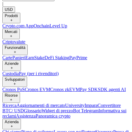
|
USD
Prodotti
+
Crypto.com App
Onchain
Level Up
Mercati
+
Criptovalute
Funzionalità
+
Carte
Panieri
Earn
Stake
DeFi Staking
Pay
Prime
Aziende
+
Custodia
Pay (per i rivenditori)
Sviluppatori
+
Cronos PoS
Cronos EVM
Cronos zkEVM
Pay SDK
SDK agenti AI
Risorse
+
Ricerca
Aggiornamenti di mercato
University
Impara
Convertitore
BTC/ USD
Glossario
Widget di prezzo
Bot Telegram
Informativa sui
reclami
Assistenza
Panoramica crypto
Azienda
+
Chi siamo
Piano di sviluppo
Lavora con noi
Partner
Sicurezza
Prova di