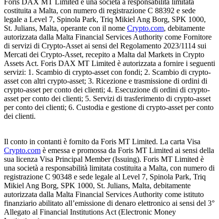
Foris DAX MT Limited è una società a responsabilità limitata
costituita a Malta, con numero di registrazione C 88392 e sede
legale a Level 7, Spinola Park, Triq Mikiel Ang Borg, SPK 1000,
St. Julians, Malta, operante con il nome
Crypto.com
, debitamente
autorizzata dalla Malta Financial Services Authority come Fornitore
di servizi di Crypto-Asset ai sensi del Regolamento 2023/1114 sui
Mercati dei Crypto-Asset, recepito a Malta dal Markets in Crypto
Assets Act. Foris DAX MT Limited è autorizzata a fornire i seguenti
servizi: 1. Scambio di crypto-asset con fondi; 2. Scambio di crypto-
asset con altri crypto-asset; 3. Ricezione e trasmissione di ordini di
crypto-asset per conto dei clienti; 4. Esecuzione di ordini di crypto-
asset per conto dei clienti; 5. Servizi di trasferimento di crypto-asset
per conto dei clienti; 6. Custodia e gestione di crypto-asset per conto
dei clienti.
Il conto in contanti è fornito da Foris MT Limited. La carta Visa
Crypto.com
è emessa e promossa da Foris MT Limited ai sensi della
sua licenza Visa Principal Member (Issuing). Foris MT Limited è
una società a responsabilità limitata costituita a Malta, con numero di
registrazione C 90348 e sede legale al Level 7, Spinola Park, Triq
Mikiel Ang Borg, SPK 1000, St. Julians, Malta, debitamente
autorizzata dalla Malta Financial Services Authority come istituto
finanziario abilitato all’emissione di denaro elettronico ai sensi del 3°
Allegato al Financial Institutions Act (Electronic Money