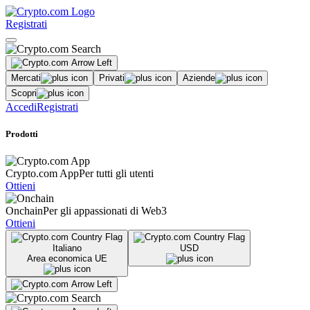
Registrati
Mercati
Privati
Aziende
Scopri
Accedi
Registrati
Prodotti
Crypto.com App
Per tutti gli utenti
Ottieni
Onchain
Per gli appassionati di Web3
Ottieni
Italiano
USD
Area economica UE