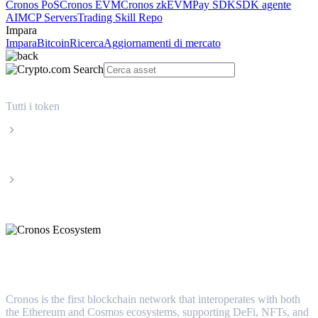
Cronos PoS
Cronos EVM
Cronos zkEVM
Pay SDK
SDK agente
AI
MCP Servers
Trading Skill Repo
Impara
Impara
Bitcoin
Ricerca
Aggiornamenti di mercato
Tutti i token
Categorie
Cronos Ecosystem
Cronos Ecosystem
Cronos is the first blockchain network that interoperates with both
the Ethereum and Cosmos ecosystems, supporting DeFi, NFTs, and