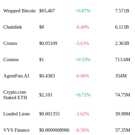
Wrapped Bitcoin
$65,407
+
0.87%
7.571B
Chainlink
$8
-0.49%
6.113B
Cronos
$0.05109
-5.63%
2.363B
Cosmos
$1
+
0.53%
713.6M
AgentFun​.AI
$0.4383
-6.06%
354M
Crypto​.com
$2,101
+
0.72%
74.75M
Staked ETH
Loaded Lions
$0.001355
-3.62%
39.98M
VVS Finance
$0.0000008906
-6.56%
37.35M