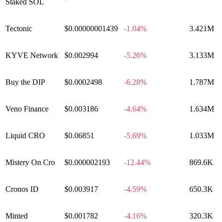
Staked SOL
Tectonic
$0.00000001439
-1.04%
3.421M
KYVE Network
$0.002994
-5.26%
3.133M
Buy the DIP
$0.0002498
-6.28%
1.787M
Veno Finance
$0.003186
-4.64%
1.634M
Liquid CRO
$0.06851
-5.69%
1.033M
Mistery On Cro
$0.000002193
-12.44%
869.6K
Cronos ID
$0.003917
-4.59%
650.3K
Minted
$0.001782
-4.16%
320.3K