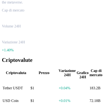
the metaverse.
Cap di mercato
$285.11B
Volume 24H
$56.17B
Variazione 24H
+
1.40%
Criptovalute
Variazione
Cap di
Criptovaluta
Prezzo
Grafico
24H
mercato
24H
Tether USDT
$1
+
0.04%
183.2B
USD Coin
$1
+
0.01%
72.18B