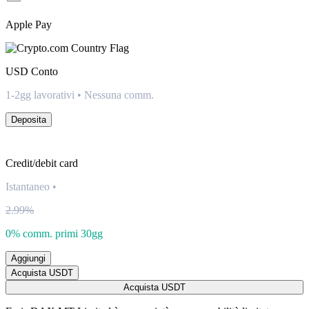
Apple Pay
USD
Conto
1-2gg lavorativi • Nessuna comm.
Deposita
Credit/debit card
Istantaneo
•
2.99%
0% comm. primi 30gg
Aggiungi
Acquista USDT
Acquista USDT