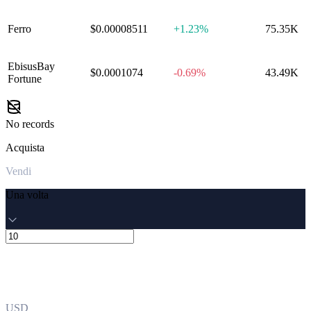
Ferro
$0.00008511
+
1.23%
75.35K
EbisusBay
$0.0001074
-0.69%
43.49K
Fortune
No records
Acquista
Vendi
Una volta
USD