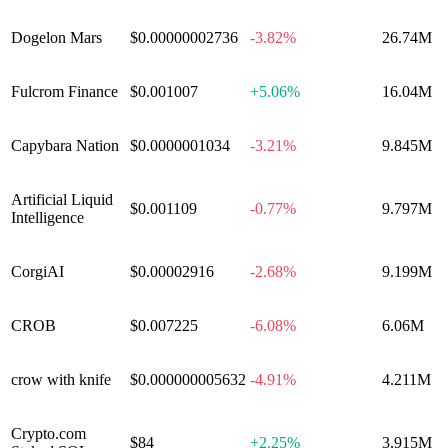
Dogelon Mars
$0.00000002736
-3.82%
26.74M
Fulcrom Finance
$0.001007
+
5.06%
16.04M
Capybara Nation
$0.0000001034
-3.21%
9.845M
Artificial Liquid
$0.001109
-0.77%
9.797M
Intelligence
CorgiAI
$0.00002916
-2.68%
9.199M
CROB
$0.007225
-6.08%
6.06M
crow with knife
$0.000000005632
-4.91%
4.211M
Crypto​.com
$84
+
2.25%
3.915M