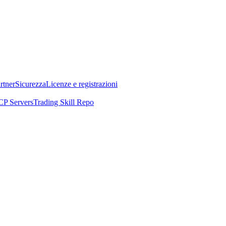
rtner
Sicurezza
Licenze e registrazioni
P Servers
Trading Skill Repo