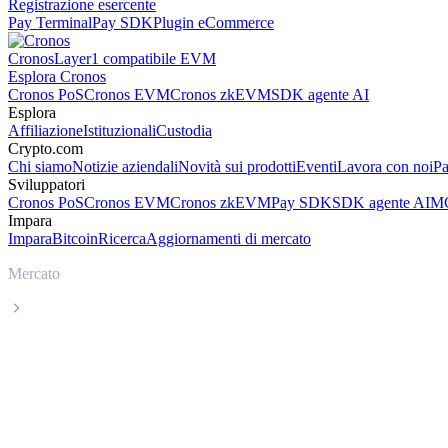
Registrazione esercente
Pay Terminal
Pay SDK
Plugin eCommerce
Cronos
Layer1 compatibile EVM
Esplora Cronos
Cronos PoS
Cronos EVM
Cronos zkEVM
SDK agente AI
Esplora
Affiliazione
Istituzionali
Custodia
Crypto.com
Chi siamo
Notizie aziendali
Novità sui prodotti
Eventi
Lavora con noi
Pa
Sviluppatori
Cronos PoS
Cronos EVM
Cronos zkEVM
Pay SDK
SDK agente AI
MC
Impara
Impara
Bitcoin
Ricerca
Aggiornamenti di mercato
Mercato
bittensor
Prezzo in tempo reale bittensor TAO