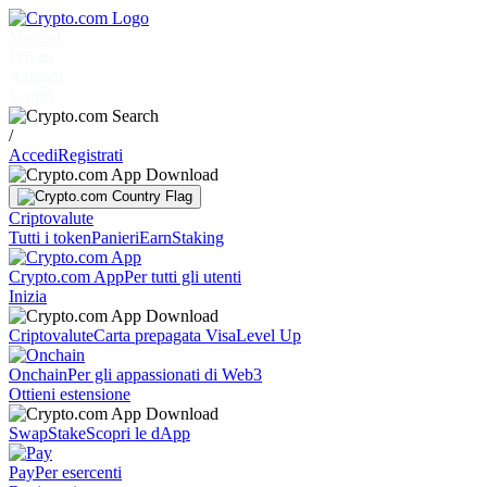
Mercati
Privati
Aziende
Scopri
/
Accedi
Registrati
Criptovalute
Tutti i token
Panieri
Earn
Staking
Crypto.com App
Per tutti gli utenti
Inizia
Criptovalute
Carta prepagata Visa
Level Up
Onchain
Per gli appassionati di Web3
Ottieni estensione
Swap
Stake
Scopri le dApp
Pay
Per esercenti