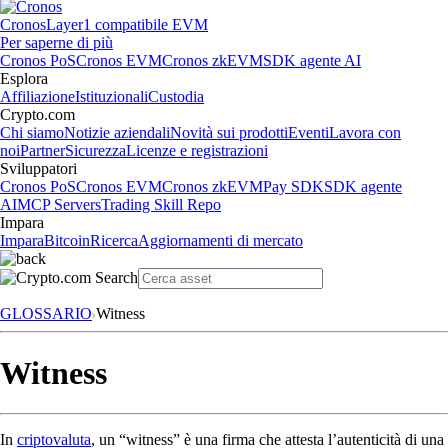
Cronos
Layer1 compatibile EVM
Per saperne di più
Cronos PoS
Cronos EVM
Cronos zkEVM
SDK agente AI
Esplora
Affiliazione
Istituzionali
Custodia
Crypto.com
Chi siamo
Notizie aziendali
Novità sui prodotti
Eventi
Lavora con
noi
Partner
Sicurezza
Licenze e registrazioni
Sviluppatori
Cronos PoS
Cronos EVM
Cronos zkEVM
Pay SDK
SDK agente
AI
MCP Servers
Trading Skill Repo
Impara
Impara
Bitcoin
Ricerca
Aggiornamenti di mercato
GLOSSARIO
Witness
Witness
In
criptovaluta
, un “witness” è una firma che attesta l’autenticità di una