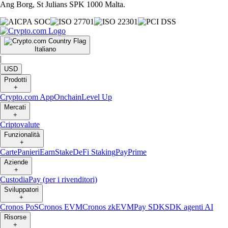
Ang Borg, St Julians SPK 1000 Malta.
Italiano
|
USD
Prodotti
+
Crypto.com App
Onchain
Level Up
Mercati
+
Criptovalute
Funzionalità
+
Carte
Panieri
Earn
Stake
DeFi Staking
Pay
Prime
Aziende
+
Custodia
Pay (per i rivenditori)
Sviluppatori
+
Cronos PoS
Cronos EVM
Cronos zkEVM
Pay SDK
SDK agenti AI
Risorse
+