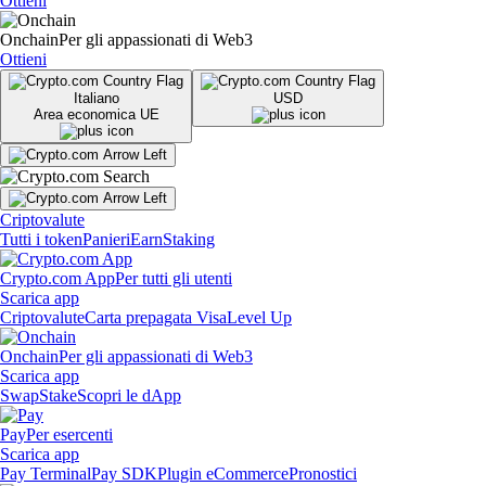
Ottieni
Onchain
Per gli appassionati di Web3
Ottieni
Italiano
USD
Area economica UE
Criptovalute
Tutti i token
Panieri
Earn
Staking
Crypto.com App
Per tutti gli utenti
Scarica app
Criptovalute
Carta prepagata Visa
Level Up
Onchain
Per gli appassionati di Web3
Scarica app
Swap
Stake
Scopri le dApp
Pay
Per esercenti
Scarica app
Pay Terminal
Pay SDK
Plugin eCommerce
Pronostici