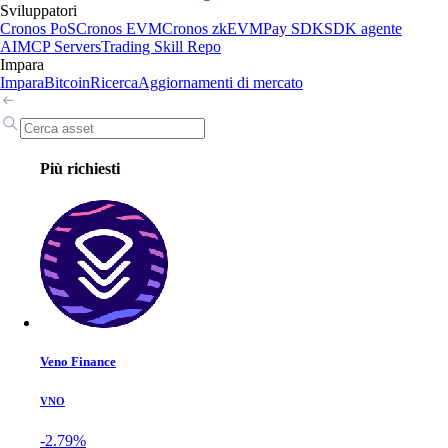
Sviluppatori
Cronos PoS
Cronos EVM
Cronos zkEVM
Pay SDK
SDK agente
AI
MCP Servers
Trading Skill Repo
Impara
Impara
Bitcoin
Ricerca
Aggiornamenti di mercato
Più richiesti
Veno Finance
VNO
-2.79%