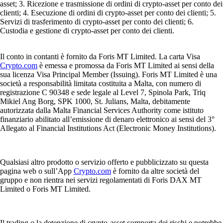
asset; 3. Ricezione e trasmissione di ordini di crypto-asset per conto dei
clienti; 4. Esecuzione di ordini di crypto-asset per conto dei clienti; 5.
Servizi di trasferimento di crypto-asset per conto dei clienti; 6.
Custodia e gestione di crypto-asset per conto dei clienti.
Il conto in contanti è fornito da Foris MT Limited. La carta Visa
Crypto.com
è emessa e promossa da Foris MT Limited ai sensi della
sua licenza Visa Principal Member (Issuing). Foris MT Limited è una
società a responsabilità limitata costituita a Malta, con numero di
registrazione C 90348 e sede legale al Level 7, Spinola Park, Triq
Mikiel Ang Borg, SPK 1000, St. Julians, Malta, debitamente
autorizzata dalla Malta Financial Services Authority come istituto
finanziario abilitato all’emissione di denaro elettronico ai sensi del 3°
Allegato al Financial Institutions Act (Electronic Money Institutions).
Qualsiasi altro prodotto o servizio offerto e pubblicizzato su questa
pagina web o sull’App
Crypto.com
è fornito da altre società del
gruppo e non rientra nei servizi regolamentati di Foris DAX MT
Limited o Foris MT Limited.
Il trading o la detenzione di crypto-asset comporta dei rischi e potrebbe