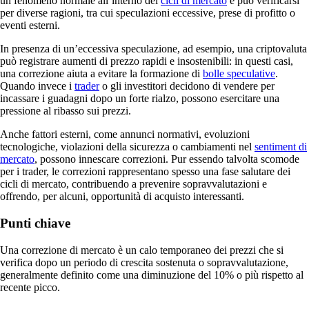
un fenomeno normale all’interno dei
cicli di mercato
e può verificarsi
per diverse ragioni, tra cui speculazioni eccessive, prese di profitto o
eventi esterni.
In presenza di un’eccessiva speculazione, ad esempio, una criptovaluta
può registrare aumenti di prezzo rapidi e insostenibili: in questi casi,
una correzione aiuta a evitare la formazione di
bolle speculative
.
Quando invece i
trader
o gli investitori decidono di vendere per
incassare i guadagni dopo un forte rialzo, possono esercitare una
pressione al ribasso sui prezzi.
Anche fattori esterni, come annunci normativi, evoluzioni
tecnologiche, violazioni della sicurezza o cambiamenti nel
sentiment di
mercato
, possono innescare correzioni. Pur essendo talvolta scomode
per i trader, le correzioni rappresentano spesso una fase salutare dei
cicli di mercato, contribuendo a prevenire sopravvalutazioni e
offrendo, per alcuni, opportunità di acquisto interessanti.
Punti chiave
Una correzione di mercato è un calo temporaneo dei prezzi che si
verifica dopo un periodo di crescita sostenuta o sopravvalutazione,
generalmente definito come una diminuzione del 10% o più rispetto al
recente picco.