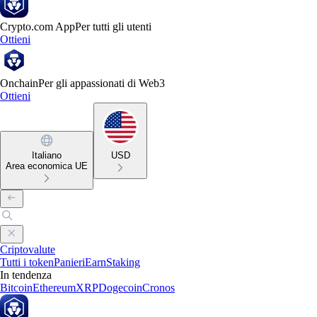
Crypto.com App
Per tutti gli utenti
Ottieni
Onchain
Per gli appassionati di Web3
Ottieni
Italiano
USD
Area economica UE
Criptovalute
Tutti i token
Panieri
Earn
Staking
In tendenza
Bitcoin
Ethereum
XRP
Dogecoin
Cronos