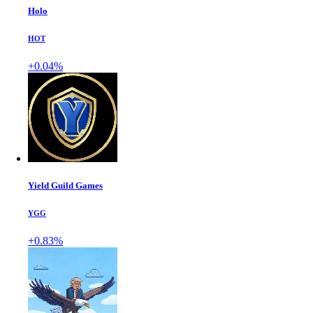
Holo
HOT
+0.04%
Yield Guild Games
YGG
+0.83%