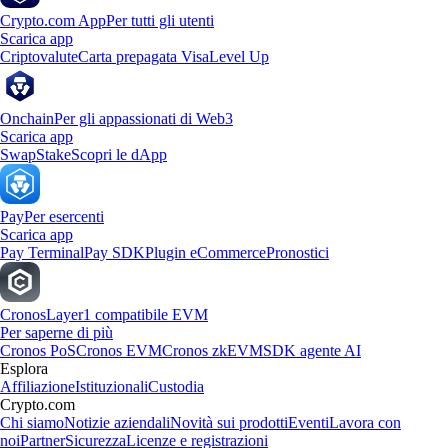
Crypto.com App
Per tutti gli utenti
Scarica app
Criptovalute
Carta prepagata Visa
Level Up
Onchain
Per gli appassionati di Web3
Scarica app
Swap
Stake
Scopri le dApp
Pay
Per esercenti
Scarica app
Pay Terminal
Pay SDK
Plugin eCommerce
Pronostici
Cronos
Layer1 compatibile EVM
Per saperne di più
Cronos PoS
Cronos EVM
Cronos zkEVM
SDK agente AI
Esplora
Affiliazione
Istituzionali
Custodia
Crypto.com
Chi siamo
Notizie aziendali
Novità sui prodotti
Eventi
Lavora con
noi
Partner
Sicurezza
Licenze e registrazioni