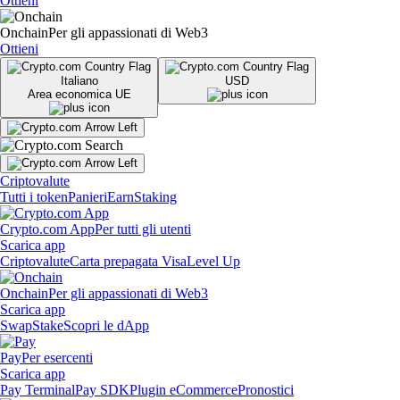
Ottieni
Onchain
Per gli appassionati di Web3
Ottieni
Italiano
USD
Area economica UE
Criptovalute
Tutti i token
Panieri
Earn
Staking
Crypto.com App
Per tutti gli utenti
Scarica app
Criptovalute
Carta prepagata Visa
Level Up
Onchain
Per gli appassionati di Web3
Scarica app
Swap
Stake
Scopri le dApp
Pay
Per esercenti
Scarica app
Pay Terminal
Pay SDK
Plugin eCommerce
Pronostici