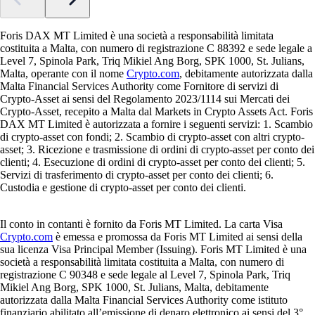
Foris DAX MT Limited è una società a responsabilità limitata
costituita a Malta, con numero di registrazione C 88392 e sede legale a
Level 7, Spinola Park, Triq Mikiel Ang Borg, SPK 1000, St. Julians,
Malta, operante con il nome
Crypto.com
, debitamente autorizzata dalla
Malta Financial Services Authority come Fornitore di servizi di
Crypto-Asset ai sensi del Regolamento 2023/1114 sui Mercati dei
Crypto-Asset, recepito a Malta dal Markets in Crypto Assets Act. Foris
DAX MT Limited è autorizzata a fornire i seguenti servizi: 1. Scambio
di crypto-asset con fondi; 2. Scambio di crypto-asset con altri crypto-
asset; 3. Ricezione e trasmissione di ordini di crypto-asset per conto dei
clienti; 4. Esecuzione di ordini di crypto-asset per conto dei clienti; 5.
Servizi di trasferimento di crypto-asset per conto dei clienti; 6.
Custodia e gestione di crypto-asset per conto dei clienti.
Il conto in contanti è fornito da Foris MT Limited. La carta Visa
Crypto.com
è emessa e promossa da Foris MT Limited ai sensi della
sua licenza Visa Principal Member (Issuing). Foris MT Limited è una
società a responsabilità limitata costituita a Malta, con numero di
registrazione C 90348 e sede legale al Level 7, Spinola Park, Triq
Mikiel Ang Borg, SPK 1000, St. Julians, Malta, debitamente
autorizzata dalla Malta Financial Services Authority come istituto
finanziario abilitato all’emissione di denaro elettronico ai sensi del 3°