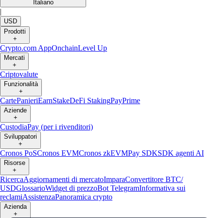
Italiano
|
USD
Prodotti
+
Crypto.com App
Onchain
Level Up
Mercati
+
Criptovalute
Funzionalità
+
Carte
Panieri
Earn
Stake
DeFi Staking
Pay
Prime
Aziende
+
Custodia
Pay (per i rivenditori)
Sviluppatori
+
Cronos PoS
Cronos EVM
Cronos zkEVM
Pay SDK
SDK agenti AI
Risorse
+
Ricerca
Aggiornamenti di mercato
Impara
Convertitore BTC/
USD
Glossario
Widget di prezzo
Bot Telegram
Informativa sui
reclami
Assistenza
Panoramica crypto
Azienda
+