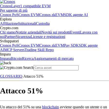
Cronos
Layer1 compatibile EVM
Per saperne di più
Cronos PoS
Cronos EVM
Cronos zkEVM
SDK agente AI
Esplora
Affiliazione
Istituzionali
Custodia
Crypto.com
Chi siamo
Notizie aziendali
Novità sui prodotti
Eventi
Lavora con
noi
Partner
Sicurezza
Licenze e registrazioni
Sviluppatori
Cronos PoS
Cronos EVM
Cronos zkEVM
Pay SDK
SDK agente
AI
MCP Servers
Trading Skill Repo
Impara
Impara
Bitcoin
Ricerca
Aggiornamenti di mercato
GLOSSARIO
Attacco 51%
Attacco 51%
Un attacco del 51% su una
blockchain
avviene quando un utente o un