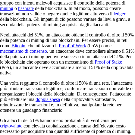
gruppo con intenti malevoli acquisisce il controllo della potenza di
mining
o
hashrate
della blockchain. In tal modo, possono creare
transazioni non valide o negare quelle legittime attraverso il
ledger
della blockchain. Gli impatti di ciò possono variare da lievi a gravi, a
seconda della potenza di mining acquisita dagli attaccanti.
Negli attacchi del 51%, un attaccante ottiene il controllo di oltre il 50%
della potenza di mining di una blockchain. Per essere precisi, in reti
come
Bitcoin
, che utilizzano il
Proof of Work
(PoW) come
meccanismo di consenso
, un attaccante deve controllare almeno il 51%
della potenza di mining per avere successo in un attacco del 51%. Per
le blockchain che operano con un meccanismo di
Proof of Stake
(PoS), un attaccante deve accumulare almeno il 51% della criptovaluta
nativa.
Una volta raggiunto il controllo di oltre il 50% di una rete, l’attaccante
può rifiutare transazioni legittime, confermare transazioni non valide o
riorganizzare i blocchi della blockchain. Di conseguenza, l’attaccante
può effettuare una
doppia spesa
della criptovaluta sottostante,
reindirizzare le transazioni e, in definitiva, manipolare la rete per
ottenere un guadagno finanziario.
Gli attacchi del 51% hanno meno probabilità di verificarsi per
criptovalute
con elevata capitalizzazione a causa dell’elevato costo
necessario per acquisire una quantità sufficiente di potenza di mining.