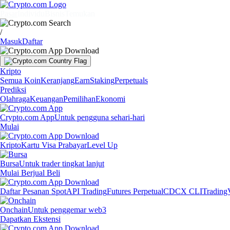
Pasar
Individu
Bisnis
Temukan
/
Masuk
Daftar
Kripto
Semua Koin
Keranjang
Earn
Staking
Perpetuals
Prediksi
Olahraga
Keuangan
Pemilihan
Ekonomi
Crypto.com App
Untuk pengguna sehari-hari
Mulai
Kripto
Kartu Visa Prabayar
Level Up
Bursa
Untuk trader tingkat lanjut
Mulai Berjual Beli
Daftar Pesanan Spot
API Trading
Futures Perpetual
CDCX CLI
Trading
Onchain
Untuk penggemar web3
Dapatkan Ekstensi