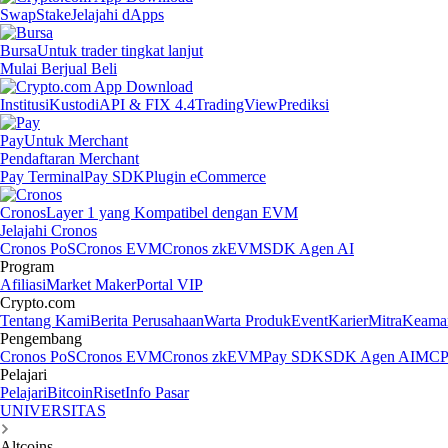
Swap
Stake
Jelajahi dApps
Bursa
Untuk trader tingkat lanjut
Mulai Berjual Beli
Institusi
Kustodi
API & FIX 4.4
TradingView
Prediksi
Pay
Untuk Merchant
Pendaftaran Merchant
Pay Terminal
Pay SDK
Plugin eCommerce
Cronos
Layer 1 yang Kompatibel dengan EVM
Jelajahi Cronos
Cronos PoS
Cronos EVM
Cronos zkEVM
SDK Agen AI
Program
Afiliasi
Market Maker
Portal VIP
Crypto.com
Tentang Kami
Berita Perusahaan
Warta Produk
Event
Karier
Mitra
Keama
Pengembang
Cronos PoS
Cronos EVM
Cronos zkEVM
Pay SDK
SDK Agen AI
MCP 
Pelajari
Pelajari
Bitcoin
Riset
Info Pasar
UNIVERSITAS
Altcoins