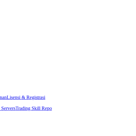
nan
Lisensi & Registrasi
Servers
Trading Skill Repo