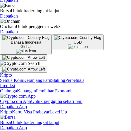
Dapatkan
Bursa
Untuk trader tingkat lanjut
Dapatkan
Onchain
Untuk penggemar web3
Dapatkan
Bahasa Indonesia
USD
Global
Kripto
Semua Koin
Keranjang
Earn
Staking
Perpetuals
Prediksi
Olahraga
Keuangan
Pemilihan
Ekonomi
Crypto.com App
Untuk pengguna sehari-hari
Dapatkan App
Kripto
Kartu Visa Prabayar
Level Up
Bursa
Untuk trader tingkat lanjut
Dapatkan App