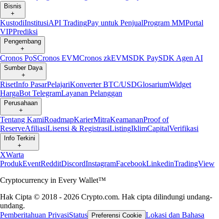
Bisnis
+
Kustodi
Institusi
API Trading
Pay untuk Penjual
Program MM
Portal
VIP
Prediksi
Pengembang
+
Cronos PoS
Cronos EVM
Cronos zkEVM
SDK Pay
SDK Agen AI
Sumber Daya
+
Riset
Info Pasar
Pelajari
Konverter BTC/USD
Glosarium
Widget
Harga
Bot Telegram
Layanan Pelanggan
Perusahaan
+
Tentang Kami
Roadmap
Karier
Mitra
Keamanan
Proof of
Reserve
Afiliasi
Lisensi & Registrasi
Listing
Iklim
Capital
Verifikasi
Info Terkini
+
X
Warta
Produk
Event
Reddit
Discord
Instagram
Facebook
Linkedin
TradingView
Cryptocurrency in Every Wallet™
Hak Cipta © 2018 - 2026 Crypto.com. Hak cipta dilindungi undang-
undang.
Pemberitahuan Privasi
Status
Lokasi dan Bahasa
Preferensi Cookie