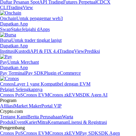
Daftar Pesanan Spot
API Trading
Futures Perpetual
CDCX
CLI
TradingView
Onchain
Untuk penggemar web3
Dapatkan App
Swap
Stake
Jelajahi dApps
Bursa
Untuk trader tingkat lanjut
Dapatkan App
Institusi
Kustodi
API & FIX 4.4
TradingView
Prediksi
Pay
Untuk Merchant
Dapatkan App
Pay Terminal
Pay SDK
Plugin eCommerce
Cronos
Layer 1 yang Kompatibel dengan EVM
Pelajari Selengkapnya
Cronos PoS
Cronos EVM
Cronos zkEVM
SDK Agen AI
Program
Afiliasi
Market Maker
Portal VIP
Crypto.com
Tentang Kami
Berita Perusahaan
Warta
Produk
Event
Karier
Mitra
Keamanan
Lisensi & Registrasi
Pengembang
Cronos PoS
Cronos EVM
Cronos zkEVM
Pay SDK
SDK Agen