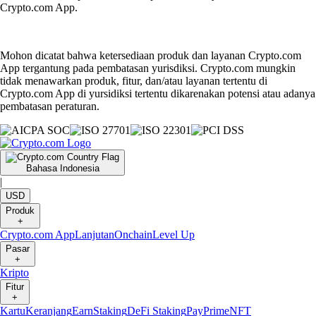
Crypto.com App.
Mohon dicatat bahwa ketersediaan produk dan layanan Crypto.com
App tergantung pada pembatasan yurisdiksi. Crypto.com mungkin
tidak menawarkan produk, fitur, dan/atau layanan tertentu di
Crypto.com App di yursidiksi tertentu dikarenakan potensi atau adanya
pembatasan peraturan.
Bahasa Indonesia
|
USD
Produk
+
Crypto.com App
Lanjutan
Onchain
Level Up
Pasar
+
Kripto
Fitur
+
Kartu
Keranjang
Earn
Staking
DeFi Staking
Pay
Prime
NFT