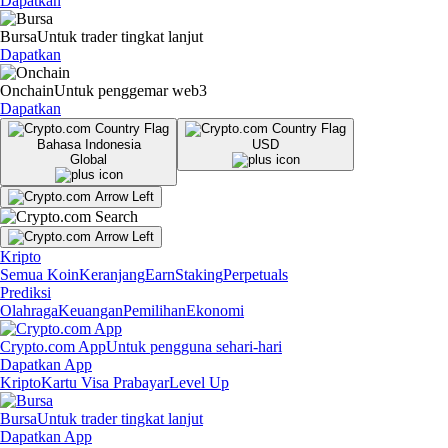
Dapatkan
Bursa
Untuk trader tingkat lanjut
Dapatkan
Onchain
Untuk penggemar web3
Dapatkan
Bahasa Indonesia
USD
Global
Kripto
Semua Koin
Keranjang
Earn
Staking
Perpetuals
Prediksi
Olahraga
Keuangan
Pemilihan
Ekonomi
Crypto.com App
Untuk pengguna sehari-hari
Dapatkan App
Kripto
Kartu Visa Prabayar
Level Up
Bursa
Untuk trader tingkat lanjut
Dapatkan App