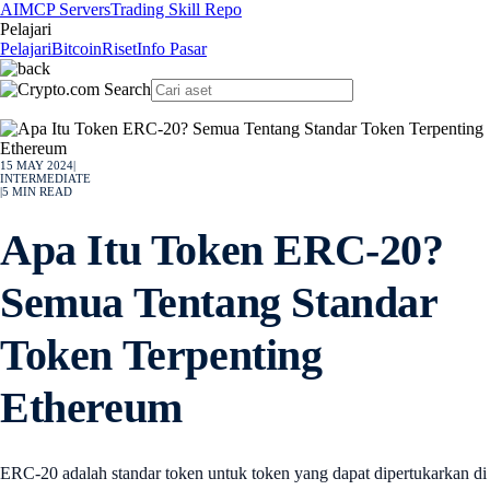
AI
MCP Servers
Trading Skill Repo
Pelajari
Pelajari
Bitcoin
Riset
Info Pasar
15 MAY 2024
|
INTERMEDIATE
|
5
MIN READ
Apa Itu Token ERC-20?
Semua Tentang Standar
Token Terpenting
Ethereum
ERC-20 adalah standar token untuk token yang dapat dipertukarkan di