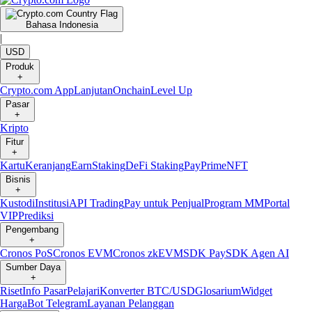
Bahasa Indonesia
|
USD
Produk
+
Crypto.com App
Lanjutan
Onchain
Level Up
Pasar
+
Kripto
Fitur
+
Kartu
Keranjang
Earn
Staking
DeFi Staking
Pay
Prime
NFT
Bisnis
+
Kustodi
Institusi
API Trading
Pay untuk Penjual
Program MM
Portal
VIP
Prediksi
Pengembang
+
Cronos PoS
Cronos EVM
Cronos zkEVM
SDK Pay
SDK Agen AI
Sumber Daya
+
Riset
Info Pasar
Pelajari
Konverter BTC/USD
Glosarium
Widget
Harga
Bot Telegram
Layanan Pelanggan