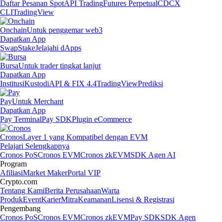
Daftar Pesanan Spot
API Trading
Futures Perpetual
CDCX
CLI
TradingView
Onchain
Untuk penggemar web3
Dapatkan App
Swap
Stake
Jelajahi dApps
Bursa
Untuk trader tingkat lanjut
Dapatkan App
Institusi
Kustodi
API & FIX 4.4
TradingView
Prediksi
Pay
Untuk Merchant
Dapatkan App
Pay Terminal
Pay SDK
Plugin eCommerce
Cronos
Layer 1 yang Kompatibel dengan EVM
Pelajari Selengkapnya
Cronos PoS
Cronos EVM
Cronos zkEVM
SDK Agen AI
Program
Afiliasi
Market Maker
Portal VIP
Crypto.com
Tentang Kami
Berita Perusahaan
Warta
Produk
Event
Karier
Mitra
Keamanan
Lisensi & Registrasi
Pengembang
Cronos PoS
Cronos EVM
Cronos zkEVM
Pay SDK
SDK Agen