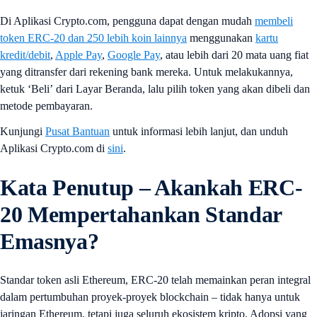
Di Aplikasi Crypto.com, pengguna dapat dengan mudah
membeli
token ERC-20 dan 250 lebih koin lainnya
menggunakan
kartu
kredit/debit
,
Apple Pay
,
Google Pay
, atau lebih dari 20 mata uang fiat
yang ditransfer dari rekening bank mereka. Untuk melakukannya,
ketuk ‘Beli’
dari Layar Beranda, lalu pilih token yang akan dibeli dan
metode pembayaran.
Kunjungi
Pusat Bantuan
untuk informasi lebih lanjut, dan unduh
Aplikasi Crypto.com di
sini
.
Kata Penutup – Akankah ERC-
20 Mempertahankan Standar
Emasnya?
Standar token asli Ethereum, ERC-20 telah memainkan peran integral
dalam pertumbuhan proyek-proyek blockchain – tidak hanya untuk
jaringan Ethereum, tetapi juga seluruh ekosistem kripto. Adopsi yang