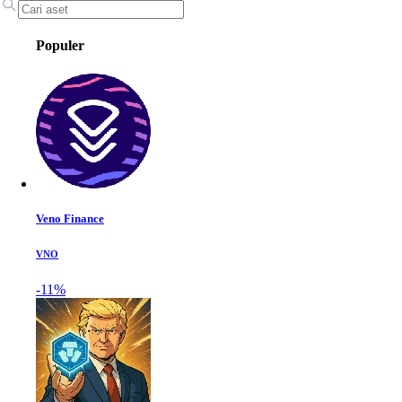
Populer
Veno Finance
VNO
-11%