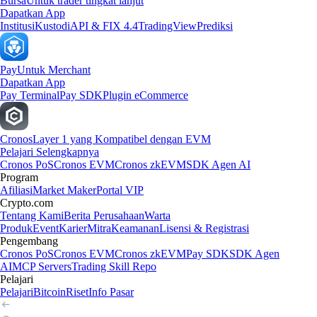
Bursa
Untuk trader tingkat lanjut
Dapatkan App
Institusi
Kustodi
API & FIX 4.4
TradingView
Prediksi
Pay
Untuk Merchant
Dapatkan App
Pay Terminal
Pay SDK
Plugin eCommerce
Cronos
Layer 1 yang Kompatibel dengan EVM
Pelajari Selengkapnya
Cronos PoS
Cronos EVM
Cronos zkEVM
SDK Agen AI
Program
Afiliasi
Market Maker
Portal VIP
Crypto.com
Tentang Kami
Berita Perusahaan
Warta
Produk
Event
Karier
Mitra
Keamanan
Lisensi & Registrasi
Pengembang
Cronos PoS
Cronos EVM
Cronos zkEVM
Pay SDK
SDK Agen
AI
MCP Servers
Trading Skill Repo
Pelajari
Pelajari
Bitcoin
Riset
Info Pasar