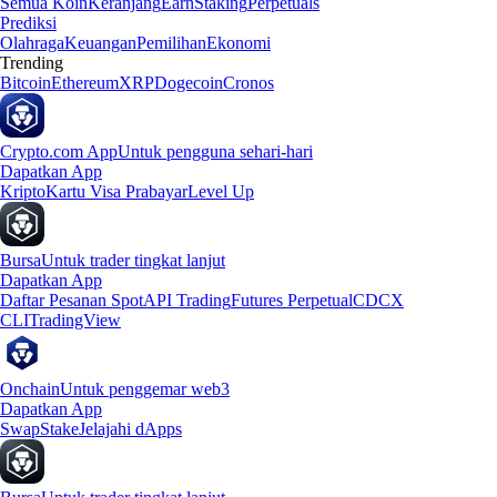
Semua Koin
Keranjang
Earn
Staking
Perpetuals
Prediksi
Olahraga
Keuangan
Pemilihan
Ekonomi
Trending
Bitcoin
Ethereum
XRP
Dogecoin
Cronos
Crypto.com App
Untuk pengguna sehari-hari
Dapatkan App
Kripto
Kartu Visa Prabayar
Level Up
Bursa
Untuk trader tingkat lanjut
Dapatkan App
Daftar Pesanan Spot
API Trading
Futures Perpetual
CDCX
CLI
TradingView
Onchain
Untuk penggemar web3
Dapatkan App
Swap
Stake
Jelajahi dApps