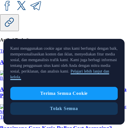
Artikel Terkait
Kami menggunakan cookie agar situs kami berfungsi dengan baik,
Trading
-
21 Oct 2025
mempersonalisasikan konten dan iklan, menyediakan fitur media
sosial, dan menganalisis trafik kami. Kami juga berbagi informasi
Apa Itu Arbitrase dalam Perdagangan Kripto?
tentang penggunaan situs kami oleh Anda dengan mitra media
sosial, periklanan, dan analisis kami.
Pelajari lebih lanjut dan
kelola.
Bitcoin
-
20 Oct 2025
Apa Itu Penambangan Awan Kripto, dan Bagaimana
Terima Semua Cookie
Pemula Dapat Memulainya?
Tolak Semua
Trading
-
10 Oct 2025