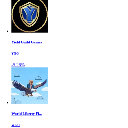
Yield Guild Games
YGG
-5.26%
World Liberty Fi...
WLFI