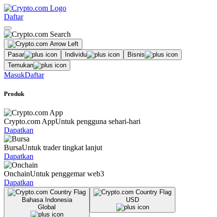
Daftar
Pasar
Individu
Bisnis
Temukan
Masuk
Daftar
Produk
Crypto.com App
Untuk pengguna sehari-hari
Dapatkan
Bursa
Untuk trader tingkat lanjut
Dapatkan
Onchain
Untuk penggemar web3
Dapatkan
Bahasa Indonesia
USD
Global