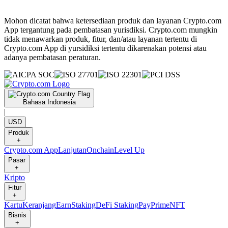
Mohon dicatat bahwa ketersediaan produk dan layanan Crypto.com
App tergantung pada pembatasan yurisdiksi. Crypto.com mungkin
tidak menawarkan produk, fitur, dan/atau layanan tertentu di
Crypto.com App di yursidiksi tertentu dikarenakan potensi atau
adanya pembatasan peraturan.
Bahasa Indonesia
|
USD
Produk
+
Crypto.com App
Lanjutan
Onchain
Level Up
Pasar
+
Kripto
Fitur
+
Kartu
Keranjang
Earn
Staking
DeFi Staking
Pay
Prime
NFT
Bisnis
+