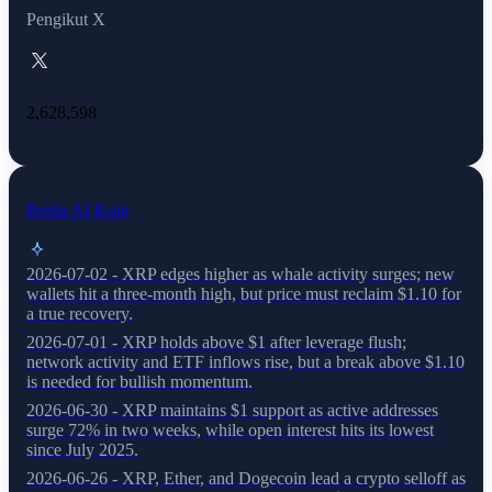
Pengikut X
2,628,598
Berita AI Koin
2026-07-02 - XRP edges higher as whale activity surges; new
wallets hit a three-month high, but price must reclaim $1.10 for
a true recovery.
2026-07-01 - XRP holds above $1 after leverage flush;
network activity and ETF inflows rise, but a break above $1.10
is needed for bullish momentum.
2026-06-30 - XRP maintains $1 support as active addresses
surge 72% in two weeks, while open interest hits its lowest
since July 2025.
2026-06-26 - XRP, Ether, and Dogecoin lead a crypto selloff as