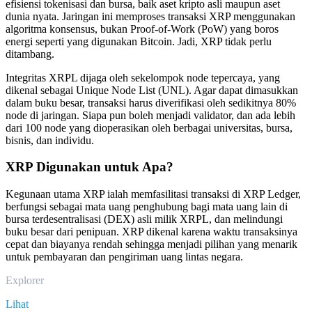
efisiensi tokenisasi dan bursa, baik aset kripto asli maupun aset
dunia nyata. Jaringan ini memproses transaksi XRP menggunakan
algoritma konsensus, bukan Proof-of-Work (PoW) yang boros
energi seperti yang digunakan Bitcoin. Jadi, XRP tidak perlu
ditambang.
Integritas XRPL dijaga oleh sekelompok node tepercaya, yang
dikenal sebagai Unique Node List (UNL). Agar dapat dimasukkan
dalam buku besar, transaksi harus diverifikasi oleh sedikitnya 80%
node di jaringan. Siapa pun boleh menjadi validator, dan ada lebih
dari 100 node yang dioperasikan oleh berbagai universitas, bursa,
bisnis, dan individu.
XRP Digunakan untuk Apa?
Kegunaan utama XRP ialah memfasilitasi transaksi di XRP Ledger,
berfungsi sebagai mata uang penghubung bagi mata uang lain di
bursa terdesentralisasi (DEX) asli milik XRPL, dan melindungi
buku besar dari penipuan. XRP dikenal karena waktu transaksinya
cepat dan biayanya rendah sehingga menjadi pilihan yang menarik
untuk pembayaran dan pengiriman uang lintas negara.
Explorer
Lihat