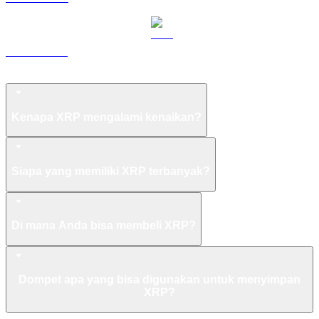
ZEC ke USD
Pertanyaan Umum XRP
Kenapa XRP mengalami kenaikan?
Siapa yang memiliki XRP terbanyak?
Di mana Anda bisa membeli XRP?
Dompet apa yang bisa digunakan untuk menyimpan
XRP?