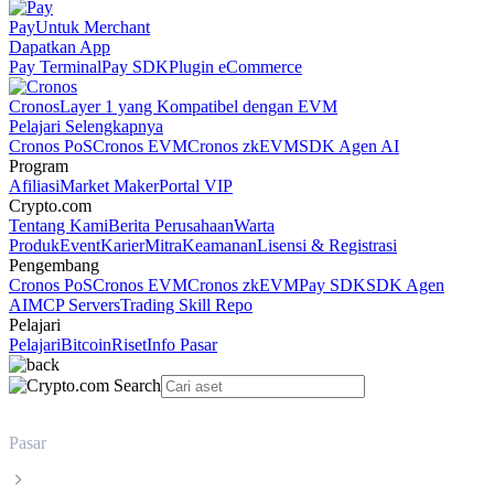
Pay
Untuk Merchant
Dapatkan App
Pay Terminal
Pay SDK
Plugin eCommerce
Cronos
Layer 1 yang Kompatibel dengan EVM
Pelajari Selengkapnya
Cronos PoS
Cronos EVM
Cronos zkEVM
SDK Agen AI
Program
Afiliasi
Market Maker
Portal VIP
Crypto.com
Tentang Kami
Berita Perusahaan
Warta
Produk
Event
Karier
Mitra
Keamanan
Lisensi & Registrasi
Pengembang
Cronos PoS
Cronos EVM
Cronos zkEVM
Pay SDK
SDK Agen
AI
MCP Servers
Trading Skill Repo
Pelajari
Pelajari
Bitcoin
Riset
Info Pasar
Pasar