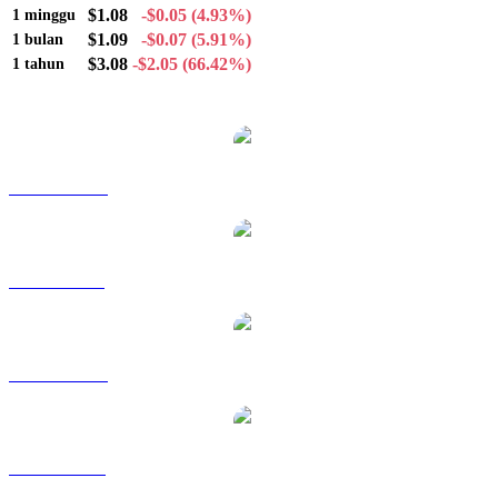
$1.08
-$0.05
(4.93%)
1 minggu
$1.09
-$0.07
(5.91%)
1 bulan
$3.08
-$2.05
(66.42%)
1 tahun
Pasangan konversi XRP populer
XRP ke AUD
XRP ke BRL
XRP ke CAD
XRP ke EUR