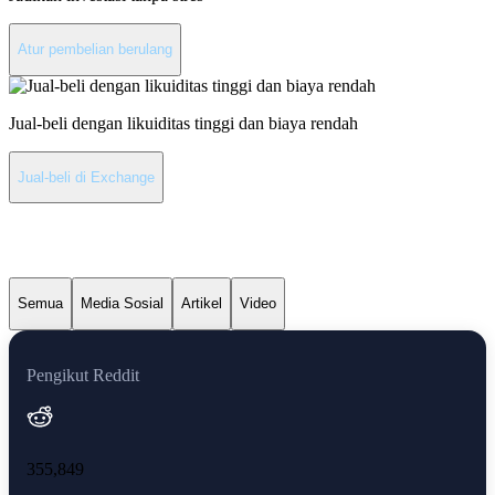
Atur pembelian berulang
Jual-beli dengan likuiditas tinggi dan biaya rendah
Jual-beli di Exchange
Berita terbaru XRP
Semua
Media Sosial
Artikel
Video
Pengikut Reddit
355,849