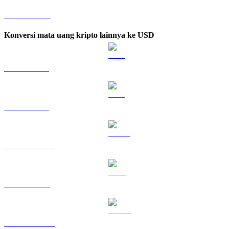
XRP ke KRW
Konversi mata uang kripto lainnya ke USD
BTC ke USD
ETH ke USD
USDT ke USD
BNB ke USD
USDC ke USD