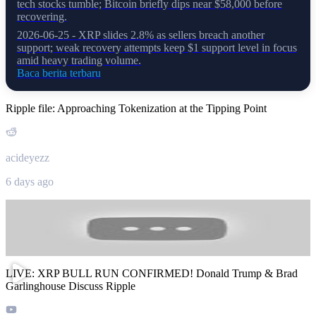
tech stocks tumble; Bitcoin briefly dips near $58,000 before
recovering.
2026-06-25 - XRP slides 2.8% as sellers breach another
support; weak recovery attempts keep $1 support level in focus
amid heavy trading volume.
Baca berita terbaru
Ripple file: Approaching Tokenization at the Tipping Point
acideyezz
6 days ago
LIVE: XRP BULL RUN CONFIRMED! Donald Trump & Brad
Garlinghouse Discuss Ripple