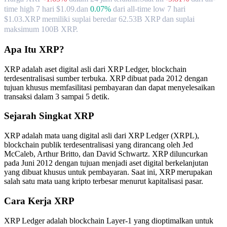
time high 7 hari $1.09.
dan
0.07%
dari all-time low 7 hari
$1.03.
XRP memiliki suplai beredar 62.53B XRP dan suplai
maksimum 100B XRP.
Apa Itu XRP?
XRP adalah aset digital asli dari XRP Ledger, blockchain
terdesentralisasi sumber terbuka. XRP dibuat pada 2012 dengan
tujuan khusus memfasilitasi pembayaran dan dapat menyelesaikan
transaksi dalam 3 sampai 5 detik.
Sejarah Singkat XRP
XRP adalah mata uang digital asli dari XRP Ledger (XRPL),
blockchain publik terdesentralisasi yang dirancang oleh Jed
McCaleb, Arthur Britto, dan David Schwartz. XRP diluncurkan
pada Juni 2012 dengan tujuan menjadi aset digital berkelanjutan
yang dibuat khusus untuk pembayaran. Saat ini, XRP merupakan
salah satu mata uang kripto terbesar menurut kapitalisasi pasar.
Cara Kerja XRP
XRP Ledger adalah blockchain Layer-1 yang dioptimalkan untuk