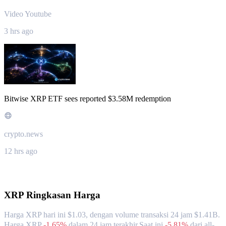
Video Youtube
3 hrs ago
Bitwise XRP ETF sees reported $3.58M redemption
crypto.news
12 hrs ago
Tentang XRP
XRP
Ringkasan Harga
Harga XRP hari ini $1.03, dengan volume transaksi 24 jam $1.41B.
Harga XRP
-1.65%
dalam 24 jam terakhir.
Saat ini
-5.81%
dari all-