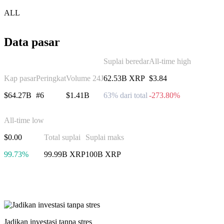
ALL
Data pasar
Suplai beredar
All-time high
Kap pasar
Peringkat
Volume 24J
62.53B XRP
$3.84
$64.27B
#6
$1.41B
63% dari total
-273.80%
All-time low
$0.00
Total suplai
Suplai maks
99.73%
99.99B XRP
100B XRP
Berinvestasi di XRP
Jadikan investasi tanpa stres