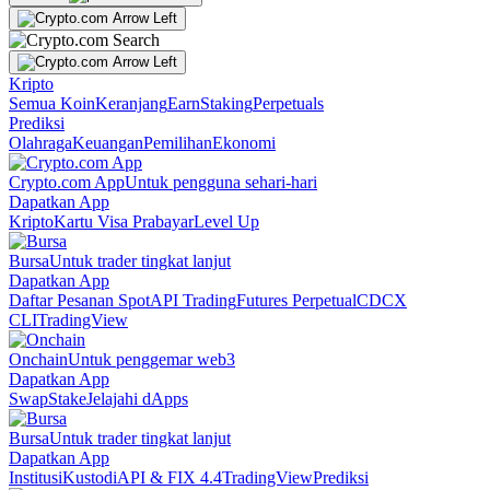
Kripto
Semua Koin
Keranjang
Earn
Staking
Perpetuals
Prediksi
Olahraga
Keuangan
Pemilihan
Ekonomi
Crypto.com App
Untuk pengguna sehari-hari
Dapatkan App
Kripto
Kartu Visa Prabayar
Level Up
Bursa
Untuk trader tingkat lanjut
Dapatkan App
Daftar Pesanan Spot
API Trading
Futures Perpetual
CDCX
CLI
TradingView
Onchain
Untuk penggemar web3
Dapatkan App
Swap
Stake
Jelajahi dApps
Bursa
Untuk trader tingkat lanjut
Dapatkan App
Institusi
Kustodi
API & FIX 4.4
TradingView
Prediksi