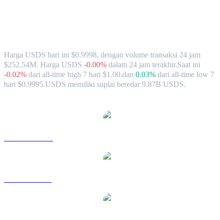
Nilai Tukar & Data Pasar USDS (USDS)
ke USD
Harga USDS hari ini $0.9998, dengan volume transaksi 24 jam
$252.54M. Harga USDS
-0.00%
dalam 24 jam terakhir.
Saat ini
-0.02%
dari all-time high 7 hari $1.00.
dan
0.03%
dari all-time low 7
hari $0.9995.
USDS memiliki suplai beredar 9.87B USDS.
Pasangan konversi USDS populer
USDS ke AUD
USDS ke BRL