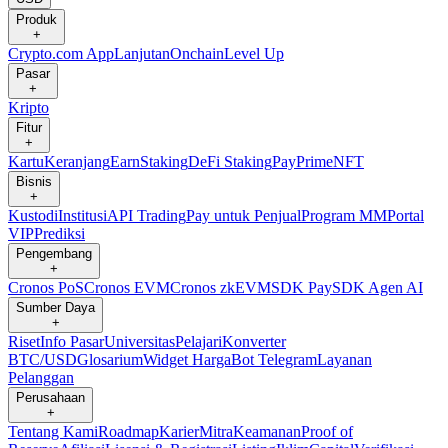
Produk
+
Crypto.com App
Lanjutan
Onchain
Level Up
Pasar
+
Kripto
Fitur
+
Kartu
Keranjang
Earn
Staking
DeFi Staking
Pay
Prime
NFT
Bisnis
+
Kustodi
Institusi
API Trading
Pay untuk Penjual
Program MM
Portal
VIP
Prediksi
Pengembang
+
Cronos PoS
Cronos EVM
Cronos zkEVM
SDK Pay
SDK Agen AI
Sumber Daya
+
Riset
Info Pasar
Universitas
Pelajari
Konverter
BTC/USD
Glosarium
Widget Harga
Bot Telegram
Layanan
Pelanggan
Perusahaan
+
Tentang Kami
Roadmap
Karier
Mitra
Keamanan
Proof of