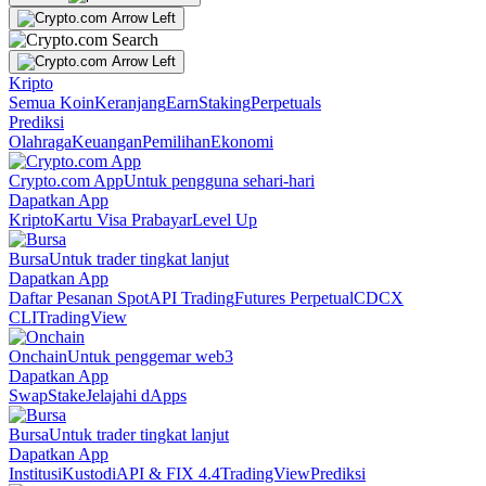
Kripto
Semua Koin
Keranjang
Earn
Staking
Perpetuals
Prediksi
Olahraga
Keuangan
Pemilihan
Ekonomi
Crypto.com App
Untuk pengguna sehari-hari
Dapatkan App
Kripto
Kartu Visa Prabayar
Level Up
Bursa
Untuk trader tingkat lanjut
Dapatkan App
Daftar Pesanan Spot
API Trading
Futures Perpetual
CDCX
CLI
TradingView
Onchain
Untuk penggemar web3
Dapatkan App
Swap
Stake
Jelajahi dApps
Bursa
Untuk trader tingkat lanjut
Dapatkan App
Institusi
Kustodi
API & FIX 4.4
TradingView
Prediksi