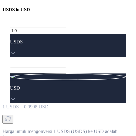
USDS
to
USD
USDS
USD
1
USDS
=
0.9998
USD
Harga untuk mengonversi 1 USDS (USDS) ke USD adalah