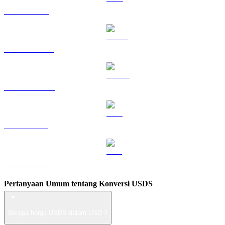
TRX ke USD
HYPE ke USD
DOGE ke USD
LEO ke USD
ZEC ke USD
Pertanyaan Umum tentang Konversi USDS
Berapa harga USDS dalam USD ?