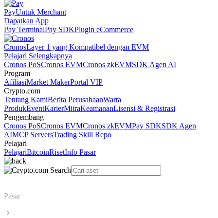
Pay
Untuk Merchant
Dapatkan App
Pay Terminal
Pay SDK
Plugin eCommerce
Cronos
Layer 1 yang Kompatibel dengan EVM
Pelajari Selengkapnya
Cronos PoS
Cronos EVM
Cronos zkEVM
SDK Agen AI
Program
Afiliasi
Market Maker
Portal VIP
Crypto.com
Tentang Kami
Berita Perusahaan
Warta
Produk
Event
Karier
Mitra
Keamanan
Lisensi & Registrasi
Pengembang
Cronos PoS
Cronos EVM
Cronos zkEVM
Pay SDK
SDK Agen
AI
MCP Servers
Trading Skill Repo
Pelajari
Pelajari
Bitcoin
Riset
Info Pasar
Pasar