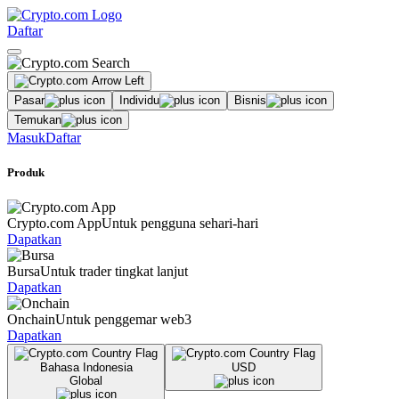
Daftar
Pasar
Individu
Bisnis
Temukan
Masuk
Daftar
Produk
Crypto.com App
Untuk pengguna sehari-hari
Dapatkan
Bursa
Untuk trader tingkat lanjut
Dapatkan
Onchain
Untuk penggemar web3
Dapatkan
Bahasa Indonesia
USD
Global