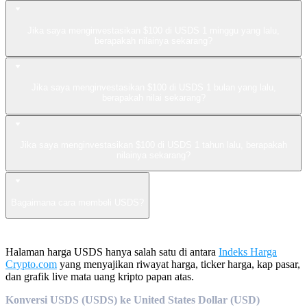
Jika saya menginvestasikan $100 di USDS 1 minggu yang lalu,
berapakah nilainya sekarang?
Jika saya menginvestasikan $100 di USDS 1 bulan yang lalu,
berapakah nilai sekarang?
Jika saya menginvestasikan $100 di USDS 1 tahun lalu, berapakah
nilainya sekarang?
Bagaimana cara membeli USDS?
Halaman harga USDS hanya salah satu di antara
Indeks Harga
Crypto.com
yang menyajikan riwayat harga, ticker harga, kap pasar,
dan grafik live mata uang kripto papan atas.
Konversi USDS (USDS) ke United States Dollar (USD)