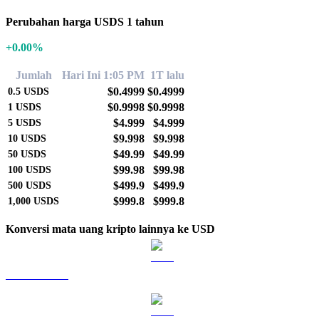
Perubahan harga USDS 1 tahun
+0.00%
Jumlah
Hari Ini 1:05 PM
1T lalu
$0.4999
$0.4999
0.5
USDS
$0.9998
$0.9998
1
USDS
$4.999
$4.999
5
USDS
$9.998
$9.998
10
USDS
$49.99
$49.99
50
USDS
$99.98
$99.98
100
USDS
$499.9
$499.9
500
USDS
$999.8
$999.8
1,000
USDS
Konversi mata uang kripto lainnya ke USD
BTC ke USD