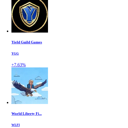
Yield Guild Games
YGG
+7.63%
World Liberty Fi...
WLFI