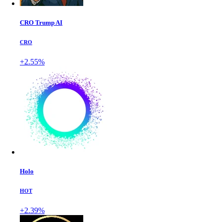
CRO Trump AI
CRO
+2.55%
Holo
HOT
+2.39%