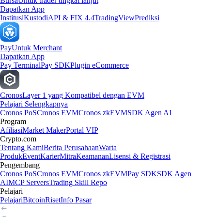
Bursa
Untuk trader tingkat lanjut
Dapatkan App
Institusi
Kustodi
API & FIX 4.4
TradingView
Prediksi
Pay
Untuk Merchant
Dapatkan App
Pay Terminal
Pay SDK
Plugin eCommerce
Cronos
Layer 1 yang Kompatibel dengan EVM
Pelajari Selengkapnya
Cronos PoS
Cronos EVM
Cronos zkEVM
SDK Agen AI
Program
Afiliasi
Market Maker
Portal VIP
Crypto.com
Tentang Kami
Berita Perusahaan
Warta
Produk
Event
Karier
Mitra
Keamanan
Lisensi & Registrasi
Pengembang
Cronos PoS
Cronos EVM
Cronos zkEVM
Pay SDK
SDK Agen
AI
MCP Servers
Trading Skill Repo
Pelajari
Pelajari
Bitcoin
Riset
Info Pasar