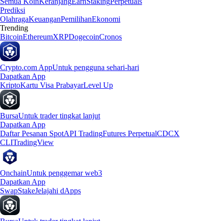
Semua Koin
Keranjang
Earn
Staking
Perpetuals
Prediksi
Olahraga
Keuangan
Pemilihan
Ekonomi
Trending
Bitcoin
Ethereum
XRP
Dogecoin
Cronos
Crypto.com App
Untuk pengguna sehari-hari
Dapatkan App
Kripto
Kartu Visa Prabayar
Level Up
Bursa
Untuk trader tingkat lanjut
Dapatkan App
Daftar Pesanan Spot
API Trading
Futures Perpetual
CDCX
CLI
TradingView
Onchain
Untuk penggemar web3
Dapatkan App
Swap
Stake
Jelajahi dApps