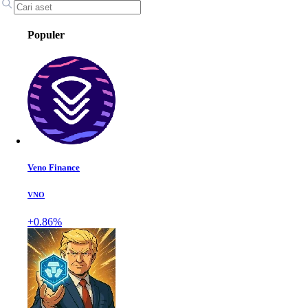
Populer
Veno Finance
VNO
+0.86%