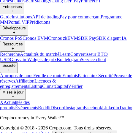
Cartes
Paniers
Earn
Staking
Staking DeFi
Pay
Prime
NFT
Entreprises
+
Garde
Institutions
API de trading
Pay pour commerçant
Programme
MM
Portail VIP
Prédictions
Développeurs
+
Cronos PoS
Cronos EVM
Cronos zkEVM
SDK Pay
SDK d'agent IA
Ressources
+
Recherche
Actualités du marché
Learn
Convertisseur BTC/
USD
Glossaire
Widgets de prix
Bot telegram
Service client
Société
+
À propos de nous
Feuille de route
Emplois
Partenaires
Sécurité
Preuve de
réserves
Affiliation
Licences &
enregistrements
Listing
Climat
Capital
Vérifier
Mises à jour
+
X
Actualités des
produits
Événements
Reddit
Discord
Instagram
Facebook
Linkedin
Tradin
Cryptocurrency in Every Wallet™
Copyright © 2018 - 2026 Crypto.com. Tous droits réservés.