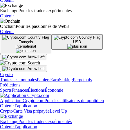
Obtenir
Exchange
Pour les traders expérimentés
Obtenir
Onchain
Pour les passionnés de Web3
Obtenir
Français
USD
International
Crypto
Toutes les monnaies
Paniers
Earn
Staking
Perpetuals
Prédictions
Sports
Finances
Élections
Économie
Application Crypto.com
Pour les utilisateurs du quotidien
Obtenir l'application
Crypto
Carte Visa prépayée
Level Up
Exchange
Pour les traders expérimentés
Obtenir l'application