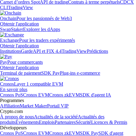
Carnet d’ordres Spot
API de trading
Contrats à terme perpétuels
CDCX
CLI
TradingView
Onchain
Pour les passionnés de Web3
Obtenir l'application
Swap
Staker
Explorer les dApps
Exchange
Pour les traders expérimentés
Obtenir l'application
Institutions
Garde
API et FIX 4.4
TradingView
Prédictions
Pay
Pour commerçants
Obtenir l'application
Terminal de paiement
SDK Pay
Plug-ins e-commerce
Cronos
Layer 1 compatible EVM
En savoir plus
Cronos PoS
Cronos EVM
Cronos zkEVM
SDK d'agent IA
Programmes
Affiliation
Market Maker
Portail VIP
Crypto.com
À propos de nous
Actualités de la société
Actualités des
produits
Événements
Emplois
Partenaires
Sécurité
Licences & Permis
Développeurs
Cronos PoS
Cronos EVM
Cronos zkEVM
SDK Pay
SDK d'agent