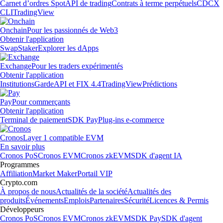
Carnet d’ordres Spot
API de trading
Contrats à terme perpétuels
CDCX
CLI
TradingView
Onchain
Pour les passionnés de Web3
Obtenir l'application
Swap
Staker
Explorer les dApps
Exchange
Pour les traders expérimentés
Obtenir l'application
Institutions
Garde
API et FIX 4.4
TradingView
Prédictions
Pay
Pour commerçants
Obtenir l'application
Terminal de paiement
SDK Pay
Plug-ins e-commerce
Cronos
Layer 1 compatible EVM
En savoir plus
Cronos PoS
Cronos EVM
Cronos zkEVM
SDK d'agent IA
Programmes
Affiliation
Market Maker
Portail VIP
Crypto.com
À propos de nous
Actualités de la société
Actualités des
produits
Événements
Emplois
Partenaires
Sécurité
Licences & Permis
Développeurs
Cronos PoS
Cronos EVM
Cronos zkEVM
SDK Pay
SDK d'agent