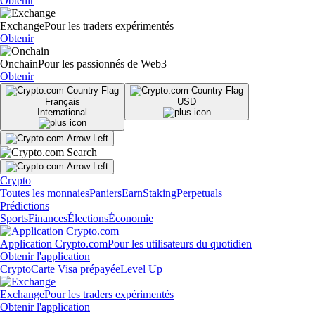
Obtenir
Exchange
Pour les traders expérimentés
Obtenir
Onchain
Pour les passionnés de Web3
Obtenir
Français
USD
International
Crypto
Toutes les monnaies
Paniers
Earn
Staking
Perpetuals
Prédictions
Sports
Finances
Élections
Économie
Application Crypto.com
Pour les utilisateurs du quotidien
Obtenir l'application
Crypto
Carte Visa prépayée
Level Up
Exchange
Pour les traders expérimentés
Obtenir l'application