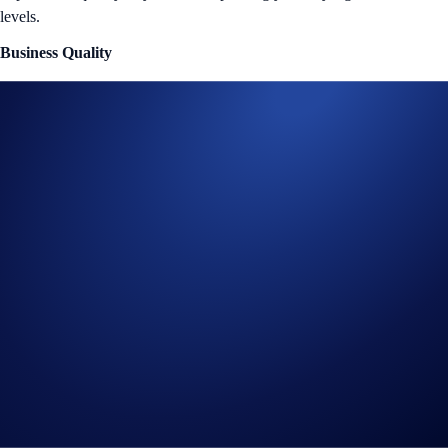
levels.
Business Quality
Each business within Mane City now has a Quality attribute, which
will determine the business’s cash income production. Businesses of a
higher quality will have a higher potential for cash income production
per business upgrade.
Merge
Merge two Businesses of the same quality to create a higher-quality
one by spending diamonds. Each merge attempt comes with a specific
success rate, and a successful merge results in an upgraded Business
with greater value and income potential. For a full breakdown of the
mechanics, visit the
Mane City Playbook
.
Now, put these new features to the test and unleash your city’s
potential!
Start playing
now and take your place among the very top
tycoons.