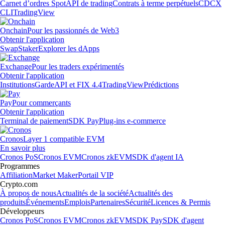
Carnet d’ordres Spot
API de trading
Contrats à terme perpétuels
CDCX
CLI
TradingView
Onchain
Pour les passionnés de Web3
Obtenir l'application
Swap
Staker
Explorer les dApps
Exchange
Pour les traders expérimentés
Obtenir l'application
Institutions
Garde
API et FIX 4.4
TradingView
Prédictions
Pay
Pour commerçants
Obtenir l'application
Terminal de paiement
SDK Pay
Plug-ins e-commerce
Cronos
Layer 1 compatible EVM
En savoir plus
Cronos PoS
Cronos EVM
Cronos zkEVM
SDK d'agent IA
Programmes
Affiliation
Market Maker
Portail VIP
Crypto.com
À propos de nous
Actualités de la société
Actualités des
produits
Événements
Emplois
Partenaires
Sécurité
Licences & Permis
Développeurs
Cronos PoS
Cronos EVM
Cronos zkEVM
SDK Pay
SDK d'agent