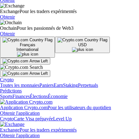
Obtenir
Exchange
Pour les traders expérimentés
Obtenir
Onchain
Pour les passionnés de Web3
Obtenir
Français
USD
International
Crypto
Toutes les monnaies
Paniers
Earn
Staking
Perpetuals
Prédictions
Sports
Finances
Élections
Économie
Application Crypto.com
Pour les utilisateurs du quotidien
Obtenir l'application
Crypto
Carte Visa prépayée
Level Up
Exchange
Pour les traders expérimentés
Obtenir l'application