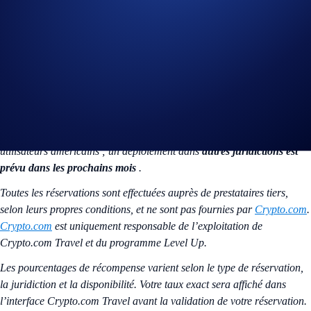
tout l’écosystème Crypto.com.
Liens utiles :
FAQ Crypto.com Travel
En savoir plus sur Level Up
*Ce produit est actuellement disponible uniquement pour les
utilisateurs américains ; un déploiement dans
autres juridictions est
prévu dans les prochains mois
.
Toutes les réservations sont effectuées auprès de prestataires tiers,
selon leurs propres conditions, et ne sont pas fournies par
Crypto.com
.
Crypto.com
est uniquement responsable de l’exploitation de
Crypto.com Travel et du programme Level Up.
Les pourcentages de récompense varient selon le type de réservation,
la juridiction et la disponibilité. Votre taux exact sera affiché dans
l’interface Crypto.com Travel avant la validation de votre réservation.