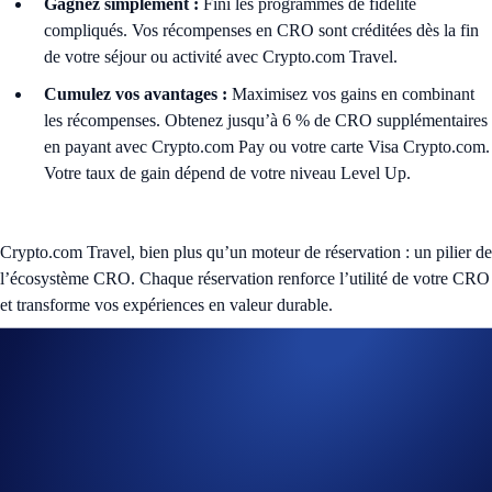
Gagnez simplement :
Fini les programmes de fidélité
compliqués. Vos récompenses en CRO sont créditées dès la fin
de votre séjour ou activité avec Crypto.com Travel.
Cumulez vos avantages :
Maximisez vos gains en combinant
les récompenses. Obtenez jusqu’à 6 % de CRO supplémentaires
en payant avec Crypto.com Pay ou votre carte Visa Crypto.com.
Votre taux de gain dépend de votre niveau Level Up.
Crypto.com Travel, bien plus qu’un moteur de réservation : un pilier de
l’écosystème CRO. Chaque réservation renforce l’utilité de votre CRO
et transforme vos expériences en valeur durable.
Envie de voyager ? Découvrez Crypto.com Travel dans l’app et
commencez à gagner des récompenses à chaque aventure.
Commencer
Vous n’avez pas encore Level Up ?
Abonnez-vous maintenant
pour
débloquer Crypto.com Travel et profiter d’avantages exclusifs dans