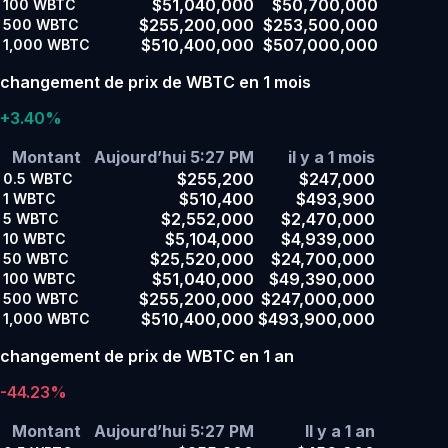
$51,040,000
$50,700,000
100
WBTC
$255,200,000
$253,500,000
500
WBTC
$510,400,000
$507,000,000
1,000
WBTC
changement de prix de WBTC en 1 mois
+3.40%
Montant
Aujourd’hui 5:27 PM
il y a 1 mois
$255,200
$247,000
0.5
WBTC
$510,400
$493,900
1
WBTC
$2,552,000
$2,470,000
5
WBTC
$5,104,000
$4,939,000
10
WBTC
$25,520,000
$24,700,000
50
WBTC
$51,040,000
$49,390,000
100
WBTC
$255,200,000
$247,000,000
500
WBTC
$510,400,000
$493,900,000
1,000
WBTC
changement de prix de WBTC en 1 an
-44.23%
Montant
Aujourd’hui 5:27 PM
Il y a 1 an