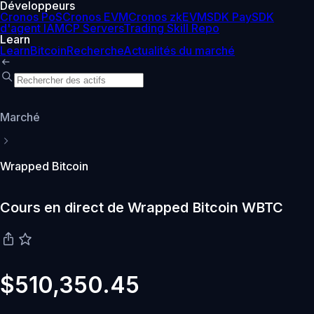
Développeurs
Cronos PoS
Cronos EVM
Cronos zkEVM
SDK Pay
SDK
d'agent IA
MCP Servers
Trading Skill Repo
Learn
Learn
Bitcoin
Recherche
Actualités du marché
Marché
Wrapped Bitcoin
Cours en direct de Wrapped Bitcoin WBTC
$510,350.45