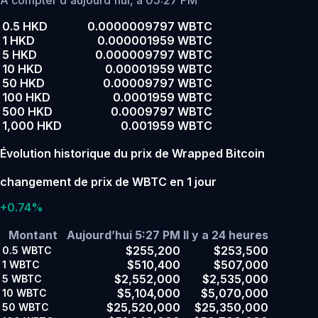
À compter d'aujourd'hui, à 05:27 PM
0.5 HKD
0.0000009797 WBTC
1 HKD
0.000001959 WBTC
5 HKD
0.000009797 WBTC
10 HKD
0.00001959 WBTC
50 HKD
0.00009797 WBTC
100 HKD
0.0001959 WBTC
500 HKD
0.0009797 WBTC
1,000 HKD
0.001959 WBTC
Évolution historique du prix de Wrapped Bitcoin
changement de prix de WBTC en 1 jour
+0.74%
Montant
Aujourd’hui 5:27 PM
Il y a 24 heures
$255,200
$253,500
0.5
WBTC
$510,400
$507,000
1
WBTC
$2,552,000
$2,535,000
5
WBTC
$5,104,000
$5,070,000
10
WBTC
$25,520,000
$25,350,000
50
WBTC