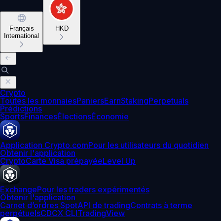
Français
HKD
International
Crypto
Toutes les monnaies
Paniers
Earn
Staking
Perpetuals
Prédictions
Sports
Finances
Élections
Économie
Application Crypto.com
Pour les utilisateurs du quotidien
Obtenir l'application
Crypto
Carte Visa prépayée
Level Up
Exchange
Pour les traders expérimentés
Obtenir l'application
Carnet d’ordres Spot
API de trading
Contrats à terme
perpétuels
CDCX CLI
TradingView