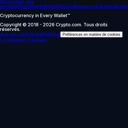
X
Actualités des
produits
Événements
Reddit
Discord
Instagram
Facebook
Link
Cryptocurrency in Every Wallet™
Copyright © 2018 - 2026 Crypto.com. Tous droits
réservés.
Avis de confidentialité
Statut
Préférences en matière de cookies
Localisation et langue