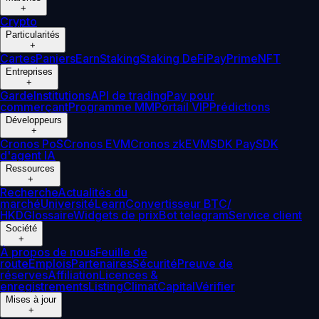
+
Crypto
Particularités
+
Cartes
Paniers
Earn
Staking
Staking DeFi
Pay
Prime
NFT
Entreprises
+
Garde
Institutions
API de trading
Pay pour
commerçant
Programme MM
Portail VIP
Prédictions
Développeurs
+
Cronos PoS
Cronos EVM
Cronos zkEVM
SDK Pay
SDK
d'agent IA
Ressources
+
Recherche
Actualités du
marché
Université
Learn
Convertisseur BTC/
HKD
Glossaire
Widgets de prix
Bot telegram
Service client
Société
+
À propos de nous
Feuille de
route
Emplois
Partenaires
Sécurité
Preuve de
réserves
Affiliation
Licences &
enregistrements
Listing
Climat
Capital
Vérifier
Mises à jour
+