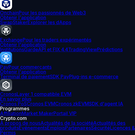
Onchain
Pour les passionnés de Web3
Obtenir l'application
Swap
Staker
Explorer les dApps
Exchange
Pour les traders expérimentés
Obtenir l'application
Institutions
Garde
API et FIX 4.4
TradingView
Prédictions
Pay
Pour commerçants
Obtenir l'application
Terminal de paiement
SDK Pay
Plug-ins e-commerce
Cronos
Layer 1 compatible EVM
En savoir plus
Cronos PoS
Cronos EVM
Cronos zkEVM
SDK d'agent IA
Programmes
Affiliation
Market Maker
Portail VIP
Crypto.com
À propos de nous
Actualités de la société
Actualités des
produits
Événements
Emplois
Partenaires
Sécurité
Licences &
Permis