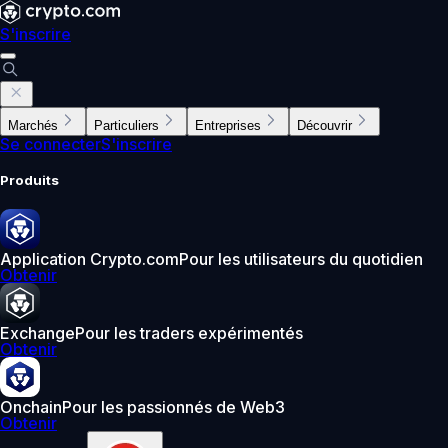
S'inscrire
Marchés
Particuliers
Entreprises
Découvrir
Se connecter
S'inscrire
Produits
Application Crypto.com
Pour les utilisateurs du quotidien
Obtenir
Exchange
Pour les traders expérimentés
Obtenir
Onchain
Pour les passionnés de Web3
Obtenir